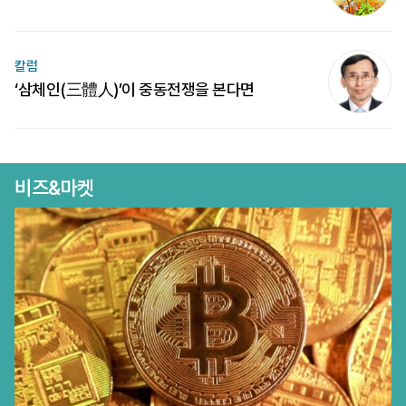
칼럼
‘삼체인(三體人)’이 중동전쟁을 본다면
비즈&마켓