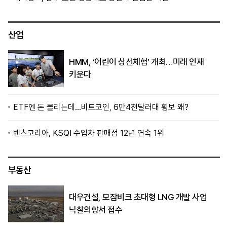
산업
HMM, ‘어린이 상선체험’ 개최…미래 인재
키운다
ETF엔 돈 몰리는데…비트코인, 6만4천달러대 횡보 왜?
벤츠코리아, KSQI 수입차 판매점 12년 연속 1위
부동산
대우건설, 모잠비크 초대형 LNG 개발 사업
낙찰의향서 접수