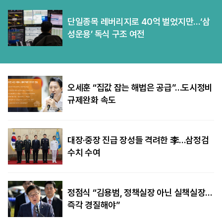
단일종목 레버리지로 40억 벌었지만…‘삼
성운용’ 독식 구조 여전
오세훈 “집값 잡는 해법은 공급”…도시정비
규제완화 속도
대장·중장 진급 장성들 격려한 李…삼정검
수치 수여
정점식 “김용범, 정책실장 아닌 실책실장…
즉각 경질해야”