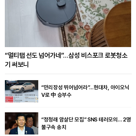
“멀티탭 선도 넘어가네”…삼성 비스포크 로봇청소
기 써보니
“만리장성 뛰어넘어라”…현대차, 아이오닉
V로 中 승부수
“정청래 암살단 모집” SNS 테러모의… 2명
불구속 송치