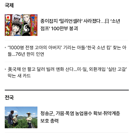
국제
종이잡지 ‘밀리언셀러’ 사라졌다…日 ‘소년
점프’ 100만부 붕괴
‘1000명 전쟁 고아의 아버지’ 기리는 아들·‘한국 소년 킴’ 찾는 아
들…76년 한미 인연
美국채 안 팔고 달러 빌려 엔화 산다…미·일, 외환개입 ‘실탄 고갈’
막는 새 카드
전국
청송군, 가뭄·폭염 농업용수 확보·취약계층
보호 총력