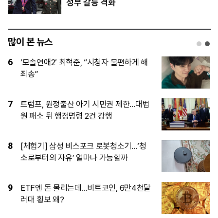
정부 갈등 격화
많이 본 뉴스
1
국내 범죄·수사정보 손에 쥔 행안부…‘대검
범죄정보’ 중수청 승계
2
미 하원 공화당, 한국 정통망법 집행 브리
핑 요구…쿠팡 이어 디지털 규제 압박
3
[단독]15사단 ‘투표권 미보장’…초급간부
들이 질책 두려워 ‘자체누락’
4
런민망, 권기식 한중도시우호협회장 기고
문 게재