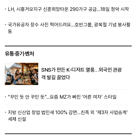
LH, 시흥거모지구 신혼희망타운 290가구 공급…18일 청약 시작
국가유공자 장수 사진 찍어드려요…호반그룹, 광복절 기념 봉사활
동
유통·중기·벤처
SNS가 만든 K-디저트 열풍…외국인 관광
객 발길 끌었다
“꾸민 듯 안 꾸민 듯”…요즘 MZ가 빠진 ‘어른 여자’ 스타일
지방 신산업 창업 법인세 100% 감면…친족 외 ‘제3자 사업승계’
세제 신설