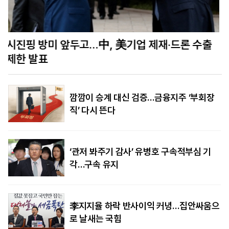
“비핵 3원칙 견지”한 다카이치…‘계속 지키겠
다’는 약속은 없었다
깜깜이 승계 대신 검증…금융지주 ‘부회장
직’ 다시 뜬다
‘관저 봐주기 감사’ 유병호 구속적부심 기
각…구속 유지
李지지율 하락 반사이익 커녕…집안싸움으
로 날새는 국힘