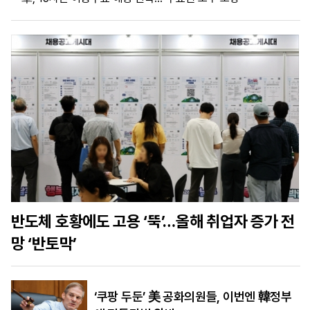
마
운
대
켓
세
학
파
동
워
문
골
프
반도체 호황에도 고용 ‘뚝’…올해 취업자 증가 전
망 ‘반토막’
‘쿠팡 두둔’ 美 공화의원들, 이번엔 韓정부