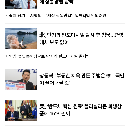
에 정통망법 압박
숙제 남기고 시행되는 '개정 정통망법'…입틀막법 안되려면
北, 단거리 탄도미사일 발사 후 침묵…관영
매체 보도 없어
합참 "北, 동해상으로 단거리 탄도미사일 발사"
장동혁 “부동산 지옥 만든 주범은 李…국민
이 끌어내릴 것”
美, ‘반도체 핵심 원료’ 폴리실리콘 파생상
품에 15% 관세