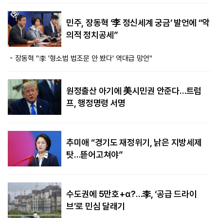
민주, 장동혁 ‘李 정신세계 궁금’ 발언에 “악
의적 정치공세”
장동혁 "李 '형소법 법조문 안 봤다' 역대급 망언"
원정출산 아기에 美시민권 안준다…트럼
프, 행정명령 서명
추미애 “경기도 재정위기, 낡은 지방세제
탓…뜯어고쳐야”
수도권에 5만호+α?…李, ‘공급 드라이
브’로 민심 달래기