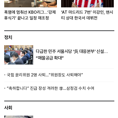
폭염에 멈춰선 KBO리그…‘강제
‘AT 마드리드 7번’ 이강인, 맨시
휴식기’ 끝나고 일정 재조정
티 상대 한국서 데뷔전
정치
다급한 민주 서울시당 ‘吳 대응본부’ 신설…
“매물공급 확대”
국힘 윤리위원 2명 사퇴…“위원장도 사퇴해야”
“축하합니다” 진급 장성 격려한 李…삼정검 수치 수여
사회