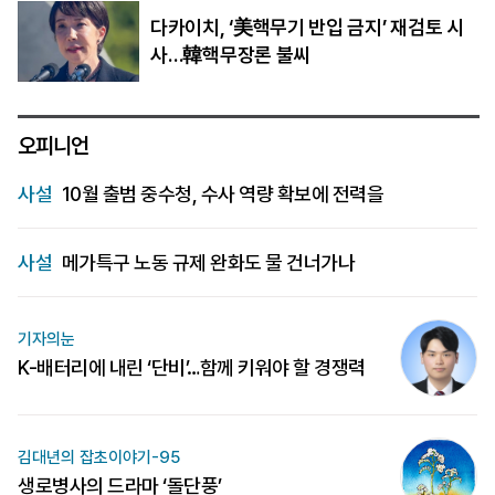
다카이치, ‘美핵무기 반입 금지’ 재검토 시
사…韓핵무장론 불씨
오피니언
사설
10월 출범 중수청, 수사 역량 확보에 전력을
사설
메가특구 노동 규제 완화도 물 건너가나
기자의눈
K-배터리에 내린 ‘단비’…함께 키워야 할 경쟁력
김대년의 잡초이야기-95
생로병사의 드라마 ‘돌단풍’