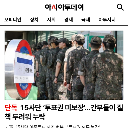
오피니언
정치
사회
경제
국제
아투시티
뉴
최
속
정
사
경
국
오
피
아
문
포
스
신
보
치
회
제
제
피
플
투
화
토
니
시
·
언
티
스
포
츠
ENGLISH
中
Tiếng
文
Việt
단독
15사단 ‘투표권 미보장’…간부들이 질
지
신
후
제
회
앱
책 두려워 누락
면
문
원
보
사
설
보
구
하
24
소
치
軍, 15사단 이중투표 해명 번복…"투표권 모두 보장"
기
독
기
시
개