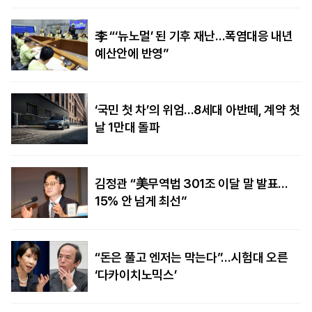
李 “‘뉴노멀’ 된 기후 재난…폭염대응 내년
예산안에 반영”
‘국민 첫 차’의 위엄…8세대 아반떼, 계약 첫
날 1만대 돌파
김정관 “美무역법 301조 이달 말 발표…
15% 안 넘게 최선”
“돈은 풀고 엔저는 막는다”…시험대 오른
‘다카이치노믹스’