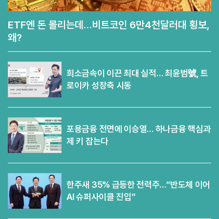
ETF엔 돈 몰리는데…비트코인 6만4천달러대 횡보,
왜?
희소금속이 이끈 최대 실적… 최윤범號, 트
로이카 성장축 시동
포용금융 전면에 이승열… 하나금융 핵심과
제 키 잡는다
한주새 35% 급등한 전력주…“반도체 이어
AI 슈퍼사이클 진입”