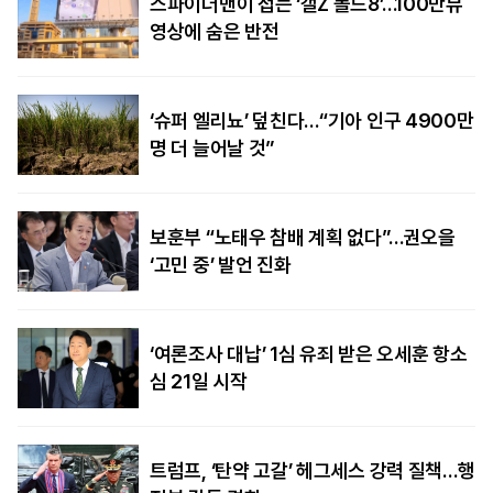
스파이더맨이 접는 ‘갤Z 폴드8’…100만뷰
영상에 숨은 반전
‘슈퍼 엘리뇨’ 덮친다…“기아 인구 4900만
명 더 늘어날 것”
보훈부 “노태우 참배 계획 없다”…권오을
‘고민 중’ 발언 진화
‘여론조사 대납’ 1심 유죄 받은 오세훈 항소
심 21일 시작
트럼프, ‘탄약 고갈’ 헤그세스 강력 질책…행