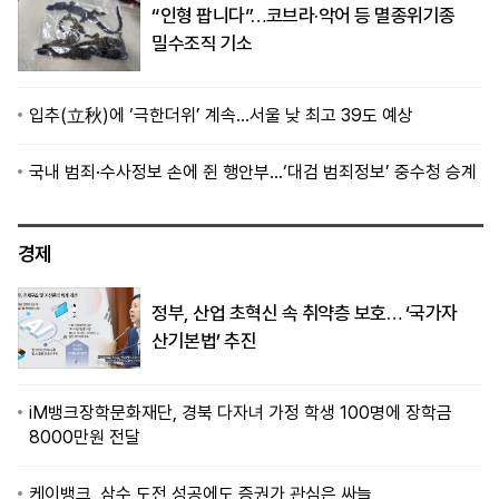
“인형 팝니다”…코브라·악어 등 멸종위기종
밀수조직 기소
입추(立秋)에 ‘극한더위’ 계속…서울 낮 최고 39도 예상
국내 범죄·수사정보 손에 쥔 행안부…‘대검 범죄정보’ 중수청 승계
경제
정부, 산업 초혁신 속 취약층 보호… ‘국가자
산기본법’ 추진
iM뱅크장학문화재단, 경북 다자녀 가정 학생 100명에 장학금
8000만원 전달
케이뱅크, 삼수 도전 성공에도 증권가 관심은 싸늘