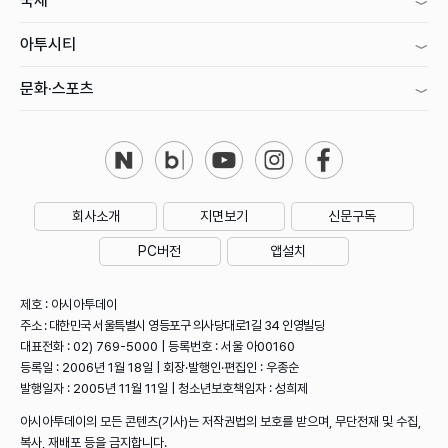
국제
아투시티
문화·스포츠
회사소개
지면보기
신문구독
PC버전
앱설치
제호 : 아시아투데이
주소 : 대한민국 서울특별시 영등포구 의사당대로1길 34 인영빌딩
대표전화 : 02) 769-5000 | 등록번호 : 서울 아00160
등록일 : 2006년 1월 18일 | 회장·발행인·편집인 : 우종순
발행일자 : 2005년 11월 11일 | 청소년보호책임자 : 성희제
아시아투데이의 모든 콘텐츠(기사)는 저작권법의 보호를 받으며, 무단전재 및 수집,
복사, 재배포 등을 금지합니다.