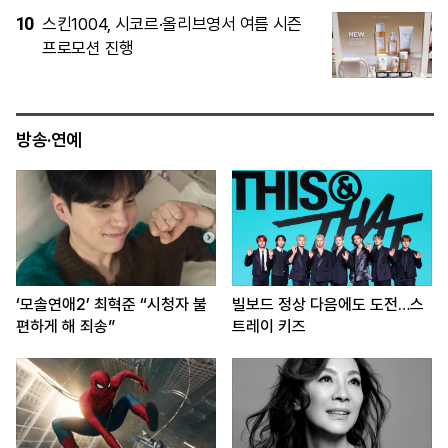
5
[인터뷰] 신애라 “교원 웰스와 방향성 같
아…브랜드 철학에 공감”
방송·연예
‘모솔연애2’ 최혁준 “시청자 불
빌보드 정상 다음에도 도전…스
편하게 해 죄송”
트레이 키즈