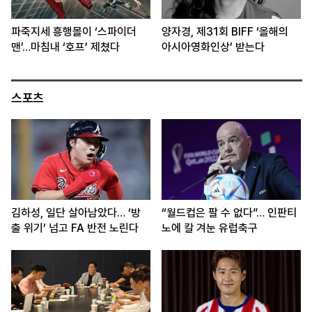
파죽지세 흥행몰이 ‘스파이더
양자경, 제31회 BIFF ‘올해의
맨’…마침내 ‘호프’ 제쳤다
아시아영화인상’ 받는다
스포츠
김하성, 일단 살아남았다… ‘방
“월드컵은 팔 수 없다”… 인판티
출 위기’ 넘고 FA 반전 노린다
노에 칼 겨눈 유럽축구