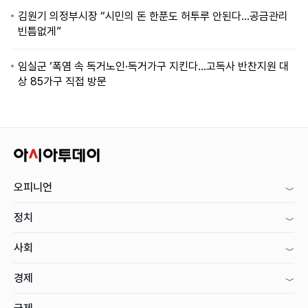
김원기 의정부시장 “시민의 돈 한푼도 허투루 안된다...공금관리
빈틈없게”
임실군 ‘폭염 속 독거노인·독거가구 지킨다…고독사 반찬지원 대
상 85가구 직접 방문
오피니언
정치
사회
경제