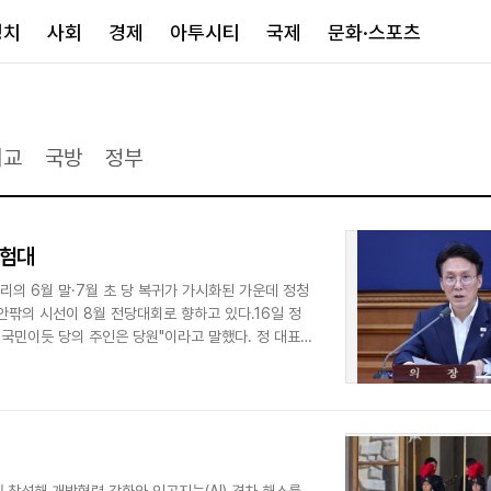
정치
사회
경제
아투시티
국제
문화·스포츠
경제
아투시티
국제
외교
국방
정부
경제일반
종합
세계일반
정책
메트로
아시아·호주
금융·증권
경기·인천
북미
시험대
산업
세종·충청
중남미
IT·과학
영남
유럽
리의 6월 말·7월 초 당 복귀가 가시화된 가운데 정청
팎의 시선이 8월 전당대회로 향하고 있다.16일 정
부동산
호남
중동·아프리
국민이듯 당의 주인은 당원"이라고 말했다. 정 대표
유통
강원
중기·벤처
제주
인스타그램
 참석해 개발협력 강화와 인공지능(AI) 격차 해소를