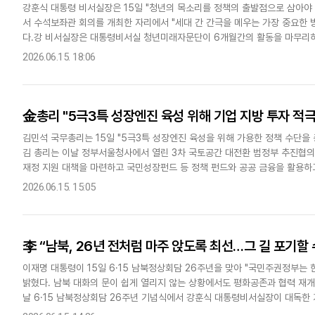
강훈식 대통령 비서실장은 15일 "청년의 목소리를 정책의 출발점으로 삼아야
서 수석보좌관 회의를 개최한 자리에서 "세대 간 간극을 메우는 가장 중요한 
다.강 비서실장은 대통령비서실 청년미래자문단이 6개월간의 활동을 마무리하
년들과 머리를 맞대어 마련한 실효성 있는 방안"이라고 평가했다.이어 "지금..
2026.06.15. 18:06
金총리 "5극3특 성장엔진 육성 위해 기업 지방 투자 적극
김민석 국무총리는 15일 "5극3특 성장엔진 육성을 위해 가용한 정책 수단을
김 총리는 이날 정부서울청사에서 열린 3차 국토공간 대전환 범정부 추진협의
재정 지원 대책을 마련하고 국민성장펀드 등 정책 펀드와 공공 금융을 활용하
말했다. 이 대통령은 "지역 주도 R&D(연구개발..
2026.06.15. 15:05
李 “남북, 26년 전처럼 마주 앉도록 최선…그 길 포기할 
이재명 대통령이 15일 6·15 남북정상회담 26주년을 맞아 "국민주권정부는
밝혔다. 남북 대화의 문이 쉽게 열리지 않는 상황에서도 평화공존과 협력 재개
날 6·15 남북정상회담 26주년 기념식에서 강훈식 대통령비서실장이 대독한 
마주 앉아 대화를 이어갈 수 있도록 최선을 다하겠다"며 이같이..