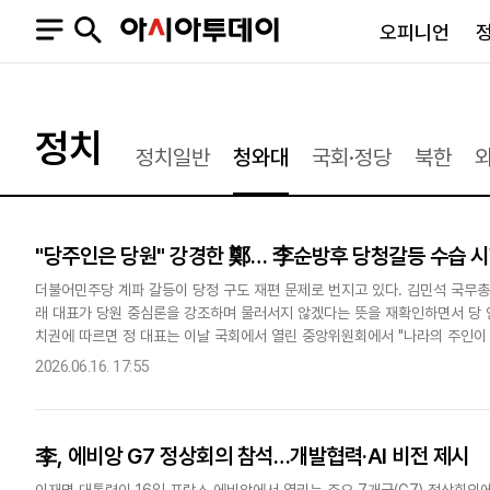
오피니언
오피니언
정치
사회
정치
정치일반
청와대
국회·정당
북한
사설
정치일반
사회일반
칼럼·기고
청와대
사건·사고
기자의 눈
국회·정당
법원·검찰
"당주인은 당원" 강경한 鄭… 李순방후 당청갈등 수습 
피플
북한
교육·행정
외교
노동·복지·환경
더불어민주당 계파 갈등이 당정 구도 재편 문제로 번지고 있다. 김민석 국무총
래 대표가 당원 중심론을 강조하며 물러서지 않겠다는 뜻을 재확인하면서 당 안
국방
보건·의학
치권에 따르면 정 대표는 이날 국회에서 열린 중앙위원회에서 "나라의 주인이 
정부
는 "이재명 대통령의 수많은..
2026.06.16. 17:55
李, 에비앙 G7 정상회의 참석…개발협력·AI 비전 제시
SNS
뉴스스탠드
네이버블로그
아투TV(유튜브)
페이스북
이재명 대통령이 16일 프랑스 에비앙에서 열리는 주요 7개국(G7) 정상회의에