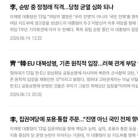
李, 순방 중 정청래 직격…당청 균열 심화 되나
이재명 대통령은 13일 "여당의 열정은 '우리 진영'이 아니라 '국민 전체'를
여당 지도부에 경고장을 보냈다.이 대통령이 6·3 지방선거 이후 여당을 향해
취임 1주년 기자회견에 이어 두 번째다. 특히 유럽 순방 중인 이 대통령이 장문
강조한 것은 6·3 지방선거 결과에 대한 성찰보다..
2026.06.14. 12:22
靑 “韓·EU 대북성명, 기존 원칙적 입장…러북 관계 부담 
청와대가 13일 한·EU 정상회담 공동성명에 러시아와 북한의 군사협력 규탄, 
존 원칙적 입장을 재확인한 것"이라고 밝혔다. 청와대 고위관계자는 이날 이
한·EU 공동성명에 반영된 것들은 우리가 그동안 취해오던 입장들"이라며 이같
한 간의 관계에서 부담이 되리라고 보지는 않는다"며 "이미 우리..
2026.06.13. 20:32
李, 집권여당에 포용·통합 주문…"진영 아닌 국민 전체 향
이재명 대통령이 13일 집권여당을 향해 책임과 능력, 실적, 포용과 통합 등을 
지층 중심의 당 운영 논란이 이어지는 가운데, 이 대통령이 당 지도부를 향해