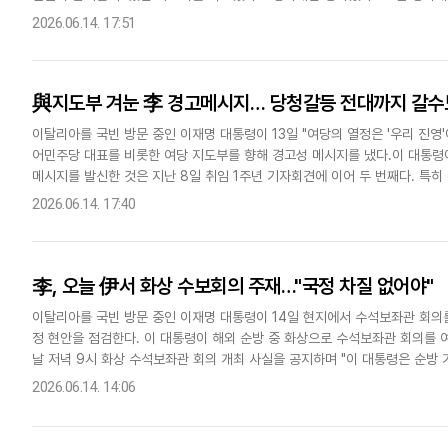
탈리아 로마 프레스센터 브리핑에서 '한-EU 정상회담 공동성명..
2026.06.14. 17:51
與지도부 겨눈 李 경고메시지… 당청갈등 전대까지 갈수
이탈리아를 국빈 방문 중인 이재명 대통령이 13일 "여당의 열정은 '우리 진영'
어민주당 대표를 비롯한 여당 지도부를 향해 경고성 메시지를 냈다.이 대통령이
메시지를 발신한 것은 지난 8일 취임 1주년 기자회견에 이어 두 번째다. 특히 
당 역할론'을 재차 강조한 것은, 6·3 지방선거 결과..
2026.06.14. 17:40
李, 오늘 伊서 화상 수보회의 주재…"국정 차질 없어야"
이탈리아를 국빈 방문 중인 이재명 대통령이 14일 현지에서 수석보좌관 회의를
정 현안을 점검한다. 이 대통령이 해외 순방 중 화상으로 수석보좌관 회의를 
날 저녁 9시 화상 수석보좌관 회의 개최 사실을 공지하며 "이 대통령은 순방
안된다고 강조했다"고 밝혔다.이날 회의에는 해외 순방 수행단과..
2026.06.14. 14:06