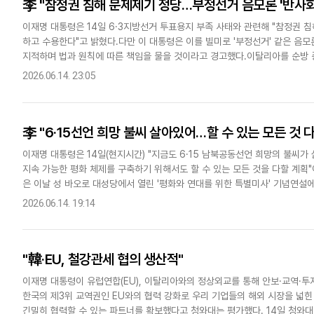
李 "참정권 침해 문제제기 정당…부정선거 음모론 '반사회
이재명 대통령은 14일 6·3지방선거 투표용지 부족 사태와 관련해 "참정권 
하고 수용한다"고 밝혔다.다만 이 대통령은 이를 빌미로 '부정선거' 같은 음
지적하며 법과 원칙에 따른 책임을 물을 것이라고 경고했다.이탈리아를 순방 
화상으로 주재하고 "국민 참정권 침해 사건을 민주주의와 국민주권..
2026.06.14. 23:05
李 "6·15선언 희망 불씨 살아있어…할 수 있는 모든 것 다
이재명 대통령은 14일(현지시간) "지금도 6·15 남북공동선언 희망의 불씨가 
지속 가능한 평화 체제를 구축하기 위해서도 할 수 있는 모든 것을 다할 계획
은 이날 성 바오로 대성당에서 열린 '평화와 연대를 위한 특별미사' 기념연설
연대가 다시 한반도의 평화를 굳건하게 만드는 선순환을 함..
2026.06.14. 19:14
"韓·EU, 철강관세 협의 생산적"
이재명 대통령이 유럽연합(EU), 이탈리아와의 정상외교를 통해 안보·교역·투
한국의 제3위 교역권인 EU와의 협력 강화로 우리 기업들의 해외 시장을 넓힌
긴밀히 협력할 수 있는 파트너를 확보했다고 청와대는 평가했다. 14일 청와대에 따르면 위성락 국가안보실장은 12일(현지시간) 이