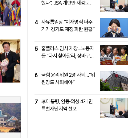
했나”…ISA 개편안 재검토..
패밀리사이트
마켓파워
아투TV
대학동문골프최강전
자유통일당 “이재명식 퍼주
4
기가 경기도 재정 파탄 원흉”
홈플러스 임시 개장…노동자
5
들 “다시 찾아달라, 장바구니
에..
국힘 윤리위원 2명 사퇴…“위
6
원장도 사퇴해야”
李대통령, 안동·의성 4개 면
7
특별재난지역 선포