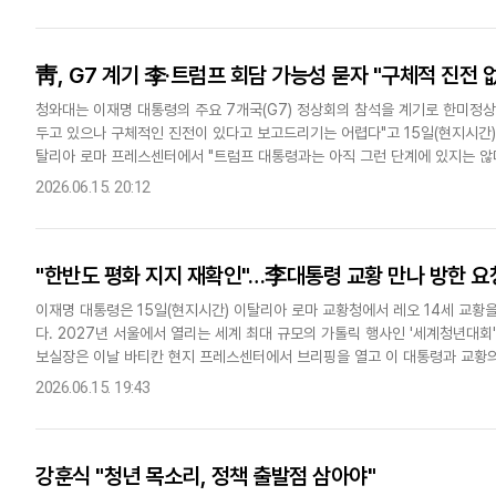
靑, G7 계기 李·트럼프 회담 가능성 묻자 "구체적 진전 
청와대는 이재명 대통령의 주요 7개국(G7) 정상회의 참석을 계기로 한미정
두고 있으나 구체적인 진전이 있다고 보고드리기는 어렵다"고 15일(현지시간) 
탈리아 로마 프레스센터에서 "트럼프 대통령과는 아직 그런 단계에 있지는 않다
의 양자회담은 서로 시간이 맞고 가능하면 하겠다는 열려있는 입장"..
2026.06.15. 20:12
"한반도 평화 지지 재확인"…李대통령 교황 만나 방한 요
이재명 대통령은 15일(현지시간) 이탈리아 로마 교황청에서 레오 14세 교황
다. 2027년 서울에서 열리는 세계 최대 규모의 가톨릭 행사인 '세계청년대회
보실장은 이날 바티칸 현지 프레스센터에서 브리핑을 열고 이 대통령과 교황의
한반도 평화 정책에 대한 국민의 염원과 정부의 구상을 설명했고, 평화..
2026.06.15. 19:43
강훈식 "청년 목소리, 정책 출발점 삼아야"