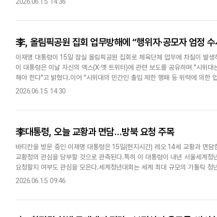
2026.06.15. 14:36
李, 올림픽공원 집회 업무방해에 “행위자·공모자 엄정 수
이재명 대통령이 15일 잠실 올림픽공원 집회로 체육단체 업무에 차질이 발생
이 대통령은 이날 자신의 엑스(X·옛 트위터)에 관련 보도를 공유하며 "시위대
해야 한다"고 밝혔다.이어 "시위대의 민간인 출입 제한 행패 등 위력에 의한 
수사를 경찰에 지시했다"고 말했다.언론 보도에 따르면 6·3..
2026.06.15. 14:30
李대통령, 오늘 교황과 면담…방북 요청 주목
바티칸을 방문 중인 이재명 대통령은 15일(현지시간) 레오 14세 교황과 면담한다. 이 대통령은 교황을 만나 한반도의 평
교황청의 관심을 당부할 것으로 관측된다.특히 이 대통령이 내년 서울세계청년
요청할지 여부도 관심을 모은다.세계청년대회는 세계 최대 규모의 가톨릭 청년 행사로
은 전날 성 바오로 대성당에서 열린 특별미사 연설에서..
2026.06.15. 09:46