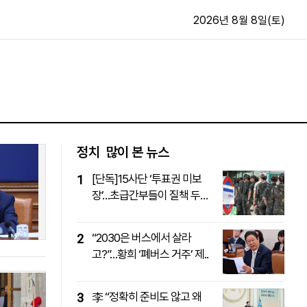
2026년 8월 8일(토)
문화·스포츠
최신
전체
방송
지면보기
가요
구독신청
정치
많이 본 뉴스
영화
First Edition
[단독]15사단 ‘투표권 미보
1
문화
후원하기
장’…초급간부들이 질책 두
카
종교
려..
제보24시
스포츠
알립니다
“2030은 버스에서 살라
2
여행
고?”…황희 ‘폐버스 거주’ 제..
李 “정확히 준비도 않고 왜
3