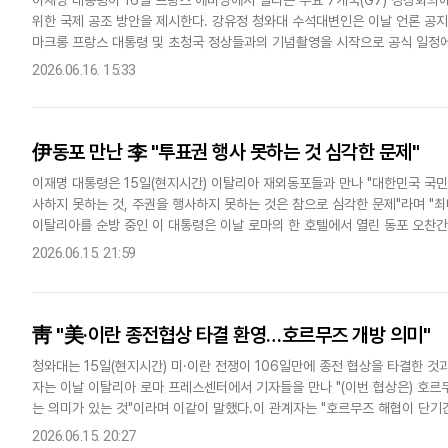
위한 국제 공조 방안을 제시한다. 강유정 청와대 수석대변인은 이날 언론 공지
다국어뉴스
ENGLISH
Tiếng Việt
中文
마크롱 프랑스 대통령 및 초청국 정상들과의 기념촬영을 시작으로 공식 일정에
오후 '새로운 파트너십 구축과 국제 연대 재건'을 주제로 열리는..
2026.06.16. 15:33
伊동포 만난 李 "투표권 행사 못하는 것 심각한 문제"
이재명 대통령은 15일(현지시간) 이탈리아 재외동포들과 만나 "대한민국 국
사하지 못하는 것, 주권을 행사하지 못하는 것은 참으로 심각한 문제"라며 "
이탈리아를 순방 중인 이 대통령은 이날 로마의 한 호텔에서 열린 동포 오찬
민 투표 문제도 최대한 신속하게 해결하도록 노력하겠다"며 이 같이 말..
2026.06.15. 21:59
靑 "美·이란 종전협상 타결 환영…호르무즈 개방 의미"
청와대는 15일(현지시간) 미·이란 전쟁이 106일만에 종전 협상을 타결한 것
자는 이날 이탈리아 로마 프레스센터에서 기자들을 만나 "(이번 협상은) 호
는 의미가 있는 것"이라며 이같이 말했다.이 관계자는 "호르무즈 해협이 단기
"일단 환영할 만한 일이고 좀 바람직한 방향으로의 진전이라고..
2026.06.15. 20:27