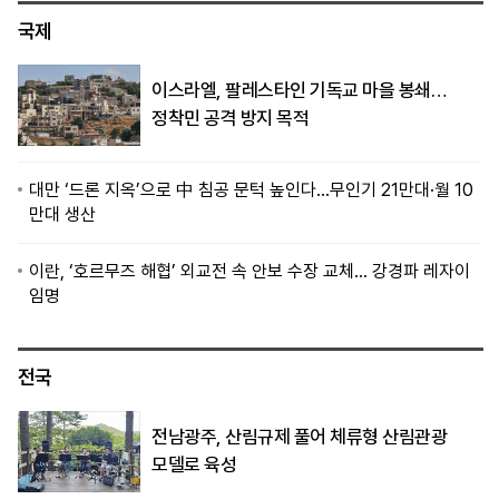
국제
이스라엘, 팔레스타인 기독교 마을 봉쇄…
정착민 공격 방지 목적
대만 ‘드론 지옥’으로 中 침공 문턱 높인다…무인기 21만대·월 10
만대 생산
이란, ‘호르무즈 해협’ 외교전 속 안보 수장 교체… 강경파 레자이
임명
전국
전남광주, 산림규제 풀어 체류형 산림관광
모델로 육성