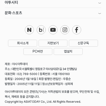
아투시티
문화·스포츠
회사소개
지면보기
신문구독
PC버전
앱설치
제호 : 아시아투데이
주소 : 대한민국 서울특별시 영등포구 의사당대로1길 34 인영빌딩
대표전화 : 02) 769-5000 | 등록번호 : 서울 아00160
등록일 : 2006년 1월 18일 | 회장·발행인·편집인 : 우종순
발행일자 : 2005년 11월 11일 | 청소년보호책임자 : 성희제
아시아투데이의 모든 콘텐츠(기사)는 저작권법의 보호를 받으며, 무단전재 및 수집,
복사, 재배포 등을 금지합니다.
Copyright by ASIATODAY Co., Ltd. All Rights Reserved.