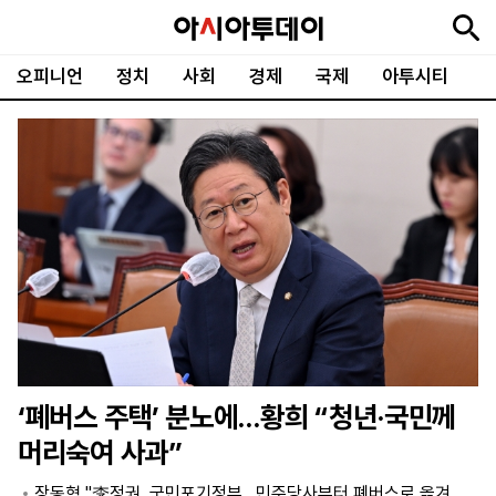
오피니언
정치
사회
경제
국제
아투시티
뉴
최
속
정
사
경
국
오
피
아
문
포
스
신
보
치
회
제
제
피
플
투
화
토
니
시
·
언
티
스
포
츠
ENGLISH
中
Tiếng
文
Việt
‘폐버스 주택’ 분노에…황희 “청년·국민께
지
신
후
제
회
앱
머리숙여 사과”
면
문
원
보
사
설
보
구
하
24
소
치
장동혁 "李정권, 국민포기정부…민주당사부터 폐버스로 옮겨
기
독
기
시
개