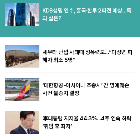
KDB생명 인수, 흥국·한투 2파전 예상…득
과 실은?
세우타 난입 사태때 성폭력도…“미성년 피
해자 최소 5명”
‘대한항공-아시아나 조종사’ 간 명예훼손
사건 불송치 결정
李대통령 지지율 44.3%…4주 연속 하락
‘취임 후 최저’