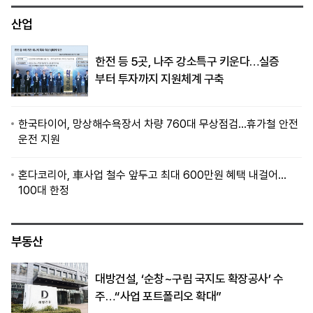
산업
한전 등 5곳, 나주 강소특구 키운다…실증
부터 투자까지 지원체계 구축
한국타이어, 망상해수욕장서 차량 760대 무상점검…휴가철 안전
운전 지원
혼다코리아, 車사업 철수 앞두고 최대 600만원 혜택 내걸어…
100대 한정
부동산
대방건설, ‘순창~구림 국지도 확장공사’ 수
주…“사업 포트폴리오 확대”