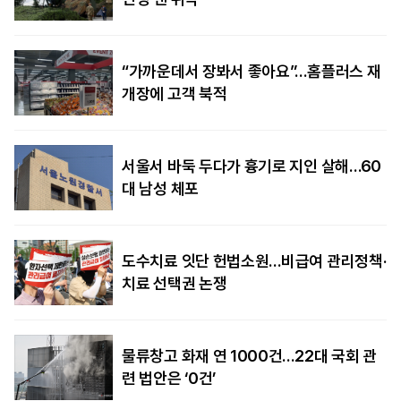
“가까운데서 장봐서 좋아요”…홈플러스 재
개장에 고객 북적
서울서 바둑 두다가 흉기로 지인 살해…60
대 남성 체포
도수치료 잇단 헌법소원…비급여 관리정책·
치료 선택권 논쟁
물류창고 화재 연 1000건…22대 국회 관
련 법안은 ‘0건’