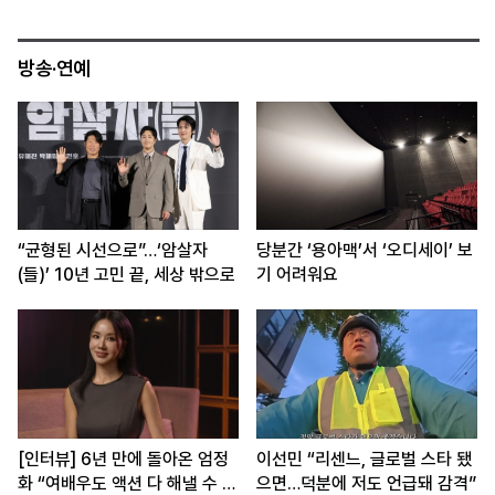
방송·연예
“균형된 시선으로”…‘암살자
당분간 ‘용아맥’서 ‘오디세이’ 보
(들)’ 10년 고민 끝, 세상 밖으로
기 어려워요
[인터뷰] 6년 만에 돌아온 엄정
이선민 “리센느, 글로벌 스타 됐
화 “여배우도 액션 다 해낼 수 있
으면…덕분에 저도 언급돼 감격”