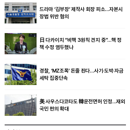
드라마 ‘김부장’ 제작사 회장 피소…자본시
장법 위반 혐의
日 다카이치 “비핵 3원칙 견지 중”…핵 정
책 수정 염두했나
경찰, ‘MZ조폭’ 돈줄 죈다…사기·도박·자금
세탁 집중단속
美 사우스다코타도 韓운전면허 인정…재외
국민 편의 확대