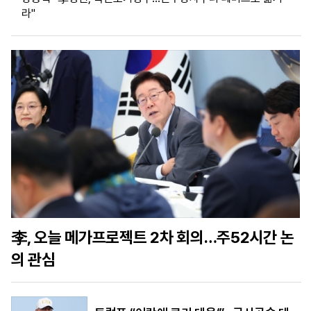
라"
마
운
대
켓
세
학
파
동
워
문
골
프
李, 오늘 메가프로젝트 2차 회의…주52시간 논
의 관심