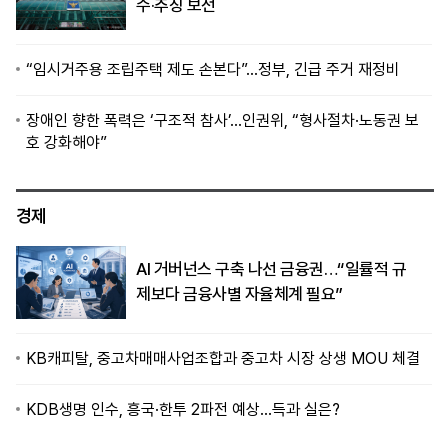
수·추징 보전
“임시거주용 조립주택 제도 손본다”…정부, 긴급 주거 재정비
장애인 향한 폭력은 ‘구조적 참사’…인권위, “형사절차·노동권 보
호 강화해야”
경제
AI 거버넌스 구축 나선 금융권…“일률적 규
제보다 금융사별 자율체계 필요”
KB캐피탈, 중고차매매사업조합과 중고차 시장 상생 MOU 체결
KDB생명 인수, 흥국·한투 2파전 예상…득과 실은?