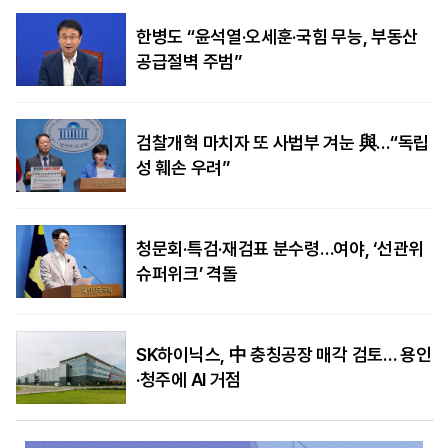
한병도 “윤석열·오세훈·국힘 무능, 부동산
공급절벽 주범”
검찰개혁 마치자 또 사법부 겨눈 與…“독립
성 훼손 우려”
청문회·특검·재검표 분수령…여야, ‘선관위
슈퍼위크’ 격돌
SK하이닉스, 中 충칭공장 매각 검토… 용인
·청주에 AI 거점