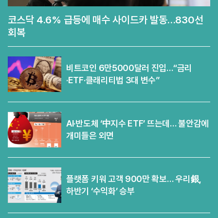
코스닥 4.6% 급등에 매수 사이드카 발동…830선
회복
비트코인 6만5000달러 진입…“금리
·ETF·클래리티법 3대 변수”
AI·반도체 ‘中지수 ETF’ 뜨는데… 불안감에
개미들은 외면
플랫폼 키워 고객 900만 확보… 우리銀,
하반기 ‘수익화’ 승부