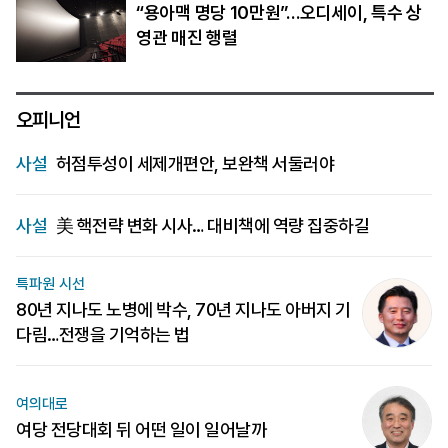
“용아맥 명당 10만원”…오디세이, 특수 상
영관 매진 행렬
오피니언
사설
허점투성이 세제개편안, 보완책 서둘러야
사설
美 핵전략 변화 시사… 대비책에 역량 집중하길
특파원 시선
80년 지나도 노병에 박수, 70년 지나도 아버지 기
다림…전쟁을 기억하는 법
여의대로
여당 전당대회 뒤 어떤 일이 일어날까