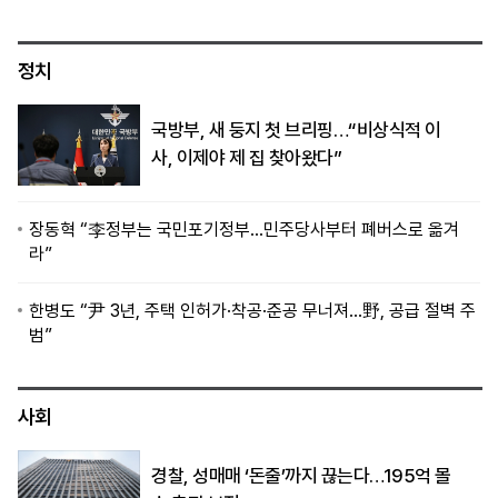
정치
국방부, 새 둥지 첫 브리핑…“비상식적 이
사, 이제야 제 집 찾아왔다”
장동혁 “李정부는 국민포기정부…민주당사부터 폐버스로 옮겨
라”
한병도 “尹 3년, 주택 인허가·착공·준공 무너져…野, 공급 절벽 주
범”
사회
경찰, 성매매 ‘돈줄’까지 끊는다…195억 몰