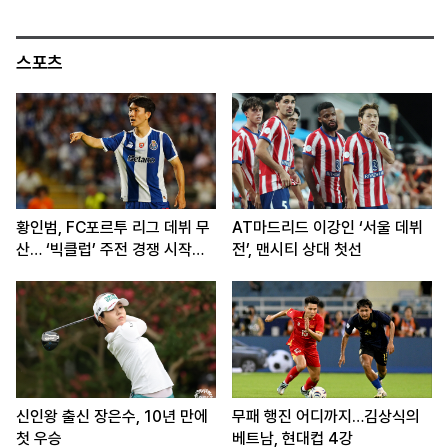
죠”
스포츠
황인범, FC포르투 리그 데뷔 무
AT마드리드 이강인 ‘서울 데뷔
산… ‘빅클럽’ 주전 경쟁 시작됐
전’, 맨시티 상대 첫선
다
신인왕 출신 장은수, 10년 만에
무패 행진 어디까지…김상식의
첫 우승
베트남, 현대컵 4강