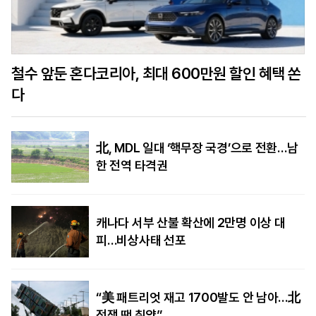
철수 앞둔 혼다코리아, 최대 600만원 할인 혜택 쏜
다
北, MDL 일대 ‘핵무장 국경’으로 전환…남
한 전역 타격권
캐나다 서부 산불 확산에 2만명 이상 대
피…비상사태 선포
“美 패트리엇 재고 1700발도 안 남아…北
전쟁 땐 취약”