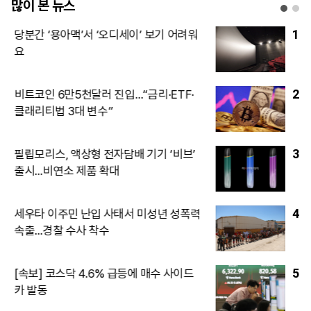
많이 본 뉴스
1
7월 수도권 15억∼20억원대 아파트 거래
54%가 신고가
2
영동∼오창 고속도로, ‘환경평가 완료’로
본격화…2027년 착공, 2032년 완공
3
트럼프, 이란 추가공습 유보...이란, 호르무
즈 쥐고 트럼프 출구전략 압박
4
검찰개혁 마치자 다시 사법부 겨눈
與…‘삼권분립’ 어디로
5
“글로벌 스타 됐으면”…이선민 “리센느 덕
분에 저도 언급돼 감격”