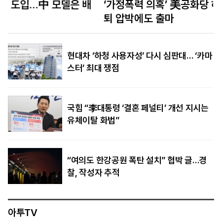
‘가정폭력 의혹’ 美공화당 하원의원 3선 도전…사
퇴 압박에도 출마
현대차 ‘하청 사용자성’ 다시 심판대… ‘카마
스터’ 최대 쟁점
국힘 “李대통령 ‘결혼 페널티’ 개선 지시는
유체이탈 화법”
“여의도 한강공원 폭탄 설치” 협박 글…경
찰, 작성자 추적
아투TV