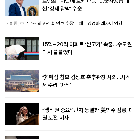
트럼프 “이란에 로키 대응‘”…군사공습 대
신 ’경제 압박‘ 수순
이란, 호르무즈 외교전 속 안보 수장 교체… 강경파 레자이 임명
15억~20억 아파트 ‘신고가’ 속출…수도권
다시 불붙었다
李 핵심 참모 김상호 춘추관장 사의…사직
서 수리 ‘아직’
“생식권 중요” 난자 동결한 美민주 잠룡, 대
권 도전 시사