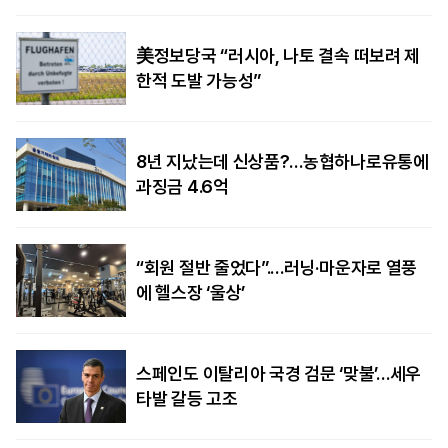
美정보당국 “러시아, 나토 결속 떠보려 제
한적 도발 가능성”
8년 지났는데 신상품?…농협하나로유통에
과징금 4.6억
“회원 절반 줄었다”.…러닝·마운자로 열풍
에 헬스장 ‘울상’
스페인도 이탈리아 국경 검문 ‘맞불’…세우
타발 갈등 고조