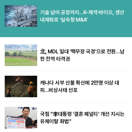
기술 넘어 공장까지…K-제약·바이오, 생산
내재화로 ‘실속형 M&A’
北, MDL 일대 ‘핵무장 국경’으로 전환…남
한 전역 타격권
캐나다 서부 산불 확산에 2만명 이상 대
피…비상사태 선포
국힘 “李대통령 ‘결혼 페널티’ 개선 지시는
유체이탈 화법”