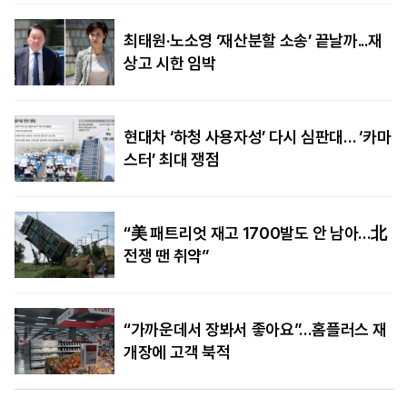
최태원·노소영 ‘재산분할 소송’ 끝날까...재
상고 시한 임박
현대차 ‘하청 사용자성’ 다시 심판대… ‘카마
스터’ 최대 쟁점
“美 패트리엇 재고 1700발도 안 남아…北
전쟁 땐 취약”
“가까운데서 장봐서 좋아요”…홈플러스 재
개장에 고객 북적