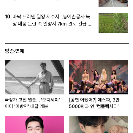
5
기술 넘어 공장까지…K-제약·바이오, 생산
내재화로 ‘실속형’ M&A
방송·연예
극장가 고전 열풍… ‘오디세이’
[공연 어땠어?] 에스파, 3만
이어 ‘이방인’ 내달 개봉
5000명과 연 ‘컴플렉시티’