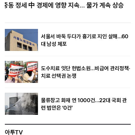
반도체 국가 로드맵 ‘시암 실리카’ 내건 태국… 아
세안 허브 겨냥
서울서 바둑 두다가 흉기로 지인 살해…60
대 남성 체포
도수치료 잇단 헌법소원…비급여 관리정책·
치료 선택권 논쟁
물류창고 화재 연 1000건…22대 국회 관
련 법안은 ‘0건’
아투TV