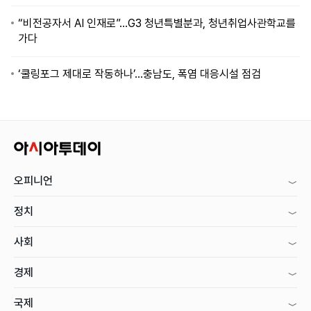
“비전공자서 AI 인재로”…G3 청년특별분과, 청년취업사관학교를
가다
‘쿨링포그 제대로 작동하나’…충남도, 폭염 대응시설 점검
오피니언
정치
사회
경제
국제