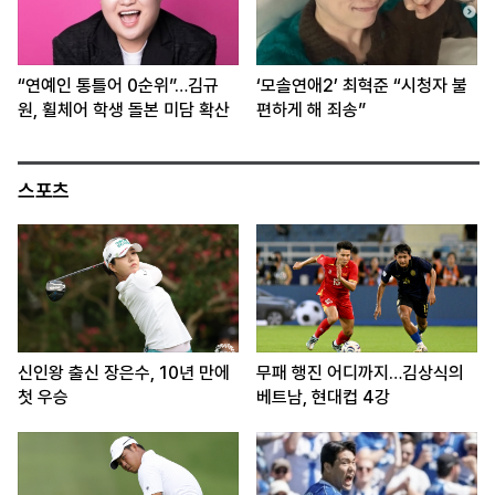
“연예인 통틀어 0순위”…김규
‘모솔연애2’ 최혁준 “시청자 불
원, 휠체어 학생 돌본 미담 확산
편하게 해 죄송”
스포츠
신인왕 출신 장은수, 10년 만에
무패 행진 어디까지…김상식의
첫 우승
베트남, 현대컵 4강