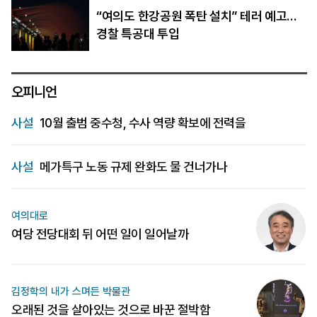
“여의도 한강공원 폭탄 설치” 테러 예고…
경찰 특공대 투입
오피니언
사설
10월 출범 중수청, 수사 역량 확보에 전력을
사설
메가특구 노동 규제 완화도 물 건너가나
여의대로
여당 전당대회 뒤 어떤 일이 일어날까
김정학의 내가 스며든 박물관
오래된 것을 살아있는 것으로 바꾼 절박함