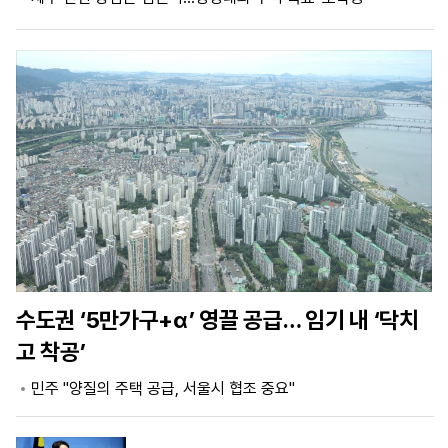
마
운
대
켓
세
학
파
동
워
문
골
프
수도권 ‘5만가구+α’ 영끌 공급… 임기 내 ‘닥치
고 착공’
민주 "양질의 주택 공급, 서울시 협조 중요"