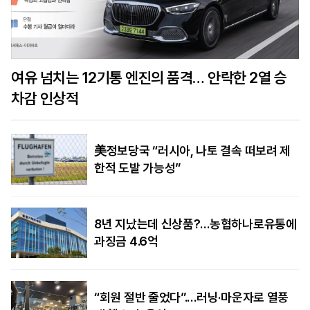
여유 넘치는 12기통 엔진의 품격… 안락한 2열 승
차감 인상적
美정보당국 “러시아, 나토 결속 떠보려 제
한적 도발 가능성”
8년 지났는데 신상품?…농협하나로유통에
과징금 4.6억
“회원 절반 줄었다”.…러닝·마운자로 열풍