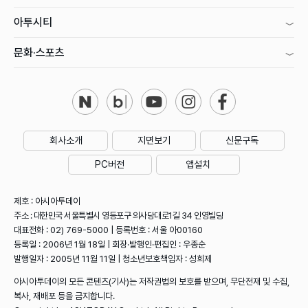
아투시티
문화·스포츠
회사소개
지면보기
신문구독
PC버전
앱설치
제호 : 아시아투데이
주소 : 대한민국 서울특별시 영등포구 의사당대로1길 34 인영빌딩
대표전화 : 02) 769-5000 | 등록번호 : 서울 아00160
등록일 : 2006년 1월 18일 | 회장·발행인·편집인 : 우종순
발행일자 : 2005년 11월 11일 | 청소년보호책임자 : 성희제
아시아투데이의 모든 콘텐츠(기사)는 저작권법의 보호를 받으며, 무단전재 및 수집,
복사, 재배포 등을 금지합니다.