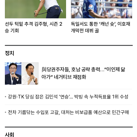
선두 턱밑 추격 김주형, 시즌 2
독일서도 통한 ‘캐넌 슛’, 이호재
승 기회
개막전 데뷔 골
정치
與당권주자들, 호남 공략 총력…“이인제 닮
아가” 네거티브 재점화
강원·TK 당심 잡은 김민석 ‘연승’… 박빙 속 누적득표율 1위 수성
전차 기름닦는 수입포 고갈, 대처는 비보급품 예산으로 민간구매
사회