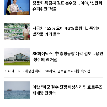
청문회·특검·재검표 분수령… 여야, ‘선관위
슈퍼위크’ 격돌
시금치 152%·오이 46% 올랐다…폭염에
밭작물 가격 들썩
SK하이닉스, 中 충칭공장 매각 검토… 용인
·청주에 AI 거점
AI 메모리 국내생산 확대… SK하닉, 글로벌 수요대응 속도전
이란 “미군 철수·전쟁 배상하라”…호르무즈
재개방 안갯속