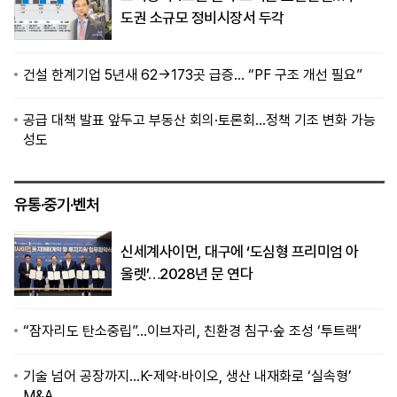
도권 소규모 정비시장서 두각
건설 한계기업 5년새 62→173곳 급증… “PF 구조 개선 필요”
공급 대책 발표 앞두고 부동산 회의·토론회…정책 기조 변화 가능
성도
유통·중기·벤처
신세계사이먼, 대구에 ‘도심형 프리미엄 아
울렛’…2028년 문 연다
“잠자리도 탄소중립”…이브자리, 친환경 침구·숲 조성 ‘투트랙’
기술 넘어 공장까지…K-제약·바이오, 생산 내재화로 ‘실속형’
M&A