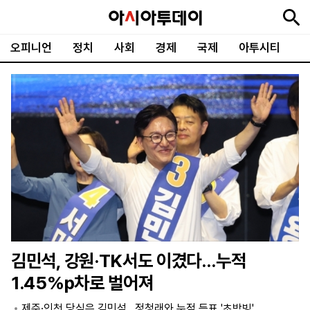
오피니언
정치
사회
경제
국제
아투시티
뉴
최
속
정
사
경
국
오
피
아
문
포
스
신
보
치
회
제
제
피
플
투
화
토
니
시
·
언
티
스
포
츠
ENGLISH
中
Tiếng
文
Việt
김민석, 강원·TK서도 이겼다…누적
지
신
후
제
회
앱
1.45%p차로 벌어져
면
문
원
보
사
설
보
구
하
24
소
치
제주·인천 당심은 김민석…정청래와 누적 득표 '초박빙'
기
독
기
시
개