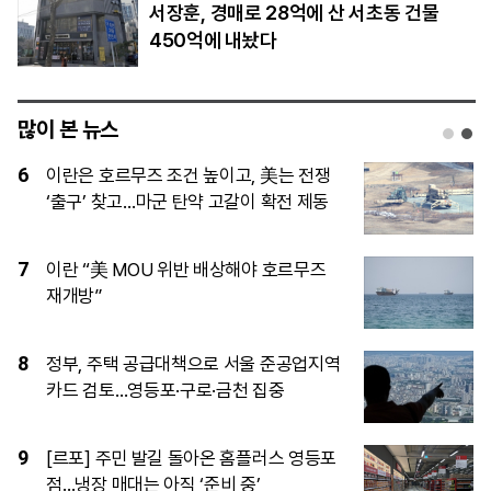
서장훈, 경매로 28억에 산 서초동 건물
450억에 내놨다
많이 본 뉴스
1
‘벤츠 위의 벤츠’ 마이바흐…韓서 3년 연속
1000대 돌파하며 존재감↑
2
[시승기] 여유 넘치는 12기통 엔진의 품
격… 안락한 2열 승차감 인상적
3
이란, 호르무즈 해협 재개방 조건으로 미
국에 6가지 요구 제시
4
‘몸 만들기’ 공식 바뀌었다…달라진 여름
다이어트 풍경