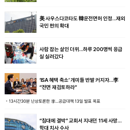
美 사우스다코타도 韓운전면허 인정…재외
국민 편의 확대
사람 잡는 살인 더위…하루 200명씩 응급
실 실려갔다
‘ISA 혜택 축소’ 개미들 반발 커지자…李
“전면 재검토하라”
13시간30분 난상토론한 李…공급대책 13일 발표 목표
“침대에 결박” 교회서 지내던 11세 사망…
학대 치사 수사