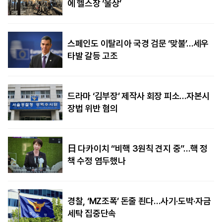
에 헬스장 ‘울상’
스페인도 이탈리아 국경 검문 ‘맞불’…세우
타발 갈등 고조
드라마 ‘김부장’ 제작사 회장 피소…자본시
장법 위반 혐의
日 다카이치 “비핵 3원칙 견지 중”…핵 정
책 수정 염두했나
경찰, ‘MZ조폭’ 돈줄 죈다…사기·도박·자금
세탁 집중단속