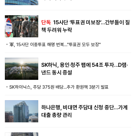
단독
15사단 ‘투표권 미보장’…간부들이 질
책 두려워 누락
軍, 15사단 이중투표 해명 번복…"투표권 모두 보장"
SK하닉, 용인·청주 팹에 54조 투자…D램·
낸드 동시 증설
SK하이닉스, 주당 375원 배당…추가 환원책 3분기 발표
하나은행, 비대면 주담대 신청 중단…가계
대출 총량 관리