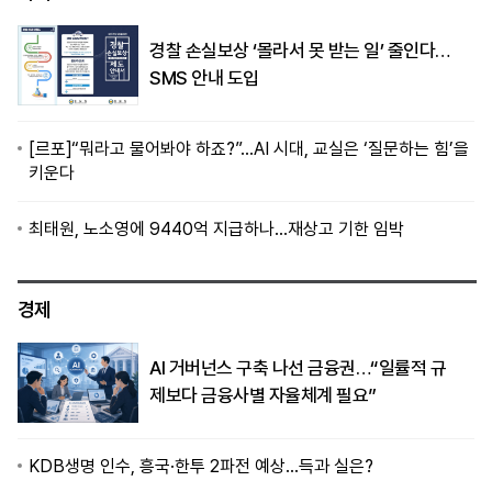
경찰 손실보상 ‘몰라서 못 받는 일’ 줄인다…
SMS 안내 도입
[르포]“뭐라고 물어봐야 하죠?”…AI 시대, 교실은 ‘질문하는 힘’을
키운다
최태원, 노소영에 9440억 지급하나…재상고 기한 임박
경제
AI 거버넌스 구축 나선 금융권…“일률적 규
제보다 금융사별 자율체계 필요”
KDB생명 인수, 흥국·한투 2파전 예상…득과 실은?