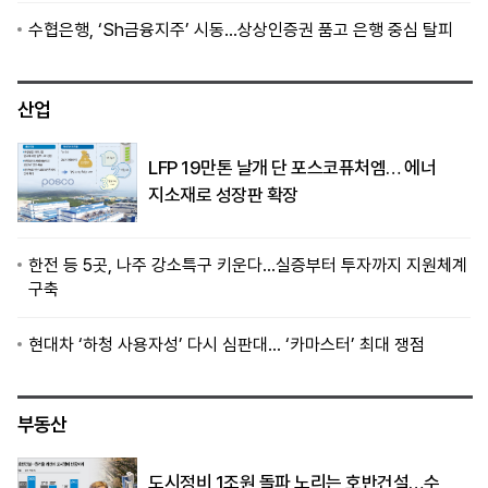
수협은행, ‘Sh금융지주’ 시동…상상인증권 품고 은행 중심 탈피
산업
LFP 19만톤 날개 단 포스코퓨처엠… 에너
지소재로 성장판 확장
한전 등 5곳, 나주 강소특구 키운다…실증부터 투자까지 지원체계
구축
현대차 ‘하청 사용자성’ 다시 심판대… ‘카마스터’ 최대 쟁점
부동산
도시정비 1조원 돌파 노리는 호반건설…수