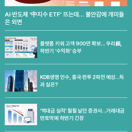
AI·반도체 ‘中지수 ETF’ 뜨는데… 불안감에 개미들
은 외면
플랫폼 키워 고객 900만 확보… 우리銀,
하반기 ‘수익화’ 승부
KDB생명 인수, 흥국·한투 2파전 예상…득
과 실은?
‘역대급 실적’ 훨훨 날던 증권사…거래대금
반토막에 하반기 긴장