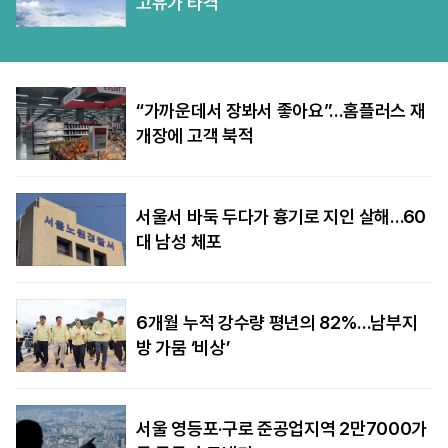
고유가 타격
“가까운데서 장봐서 좋아요”…홈플러스 재
개장에 고객 북적
서울서 바둑 두다가 흉기로 지인 살해…60
대 남성 체포
6개월 누적 강수량 평년의 82%…남부지
방 가뭄 ‘비상’
서울 영등포·구로 준공업지역 2만7000가