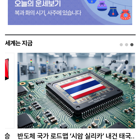
세계는 지금
반도체 국가 로드맵 ‘시암 실리카’ 내건 태국… 아