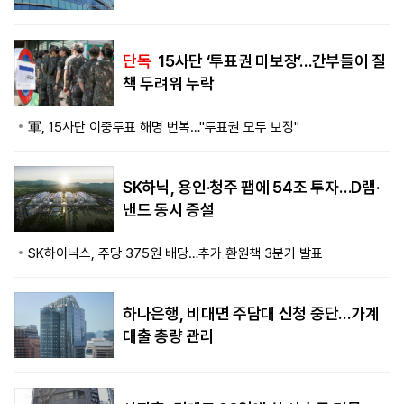
단독
15사단 ‘투표권 미보장’…간부들이 질
책 두려워 누락
軍, 15사단 이중투표 해명 번복…"투표권 모두 보장"
SK하닉, 용인·청주 팹에 54조 투자…D램·
낸드 동시 증설
SK하이닉스, 주당 375원 배당…추가 환원책 3분기 발표
하나은행, 비대면 주담대 신청 중단…가계
대출 총량 관리