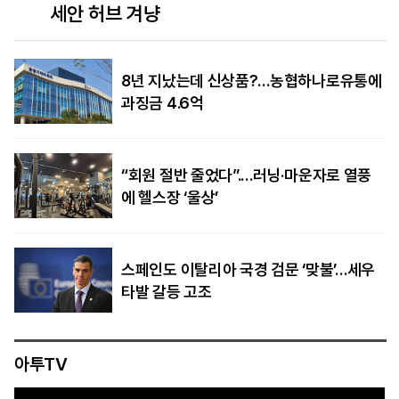
세안 허브 겨냥
8년 지났는데 신상품?…농협하나로유통에
과징금 4.6억
“회원 절반 줄었다”.…러닝·마운자로 열풍
에 헬스장 ‘울상’
스페인도 이탈리아 국경 검문 ‘맞불’…세우
타발 갈등 고조
아투TV