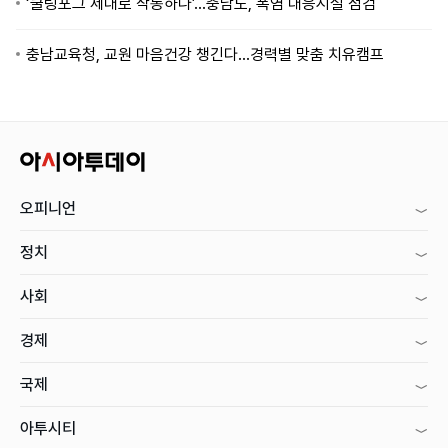
‘쿨링포그 제대로 작동하나’…충남도, 폭염 대응시설 점검
충남교육청, 교원 마음건강 챙긴다…경력별 맞춤 치유캠프
오피니언
정치
사회
경제
국제
아투시티