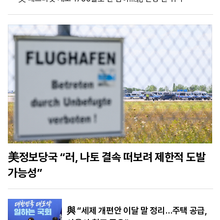
마
운
대
켓
세
학
파
동
워
문
골
프
美정보당국 “러, 나토 결속 떠보려 제한적 도발
가능성”
與 “세제 개편안 이달 말 정리…주택 공급,