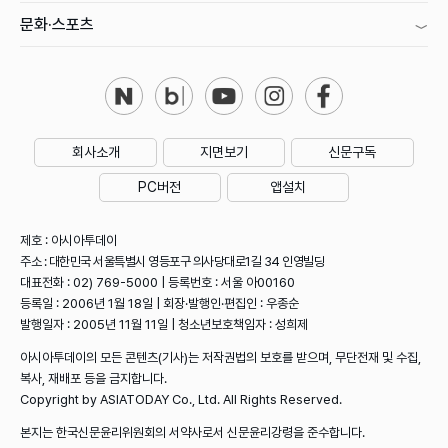
문화·스포츠
회사소개
지면보기
신문구독
PC버전
앱설치
제호 : 아시아투데이
주소 : 대한민국 서울특별시 영등포구 의사당대로1길 34 인영빌딩
대표전화 : 02) 769-5000 | 등록번호 : 서울 아00160
등록일 : 2006년 1월 18일 | 회장·발행인·편집인 : 우종순
발행일자 : 2005년 11월 11일 | 청소년보호책임자 : 성희제
아시아투데이의 모든 콘텐츠(기사)는 저작권법의 보호를 받으며, 무단전재 및 수집,
복사, 재배포 등을 금지합니다.
Copyright by ASIATODAY Co., Ltd. All Rights Reserved.
본지는 한국신문윤리위원회의 서약사로서 신문윤리강령을 준수합니다.