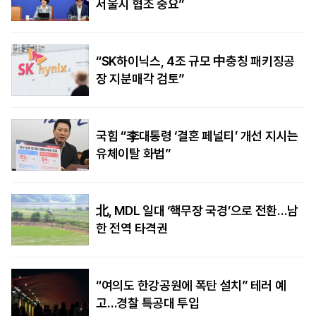
서울시 협조 중요”
“SK하이닉스, 4조 규모 中충칭 패키징공
장 지분매각 검토”
국힘 “李대통령 ‘결혼 페널티’ 개선 지시는
유체이탈 화법”
北, MDL 일대 ‘핵무장 국경’으로 전환…남
한 전역 타격권
“여의도 한강공원에 폭탄 설치” 테러 예
고…경찰 특공대 투입