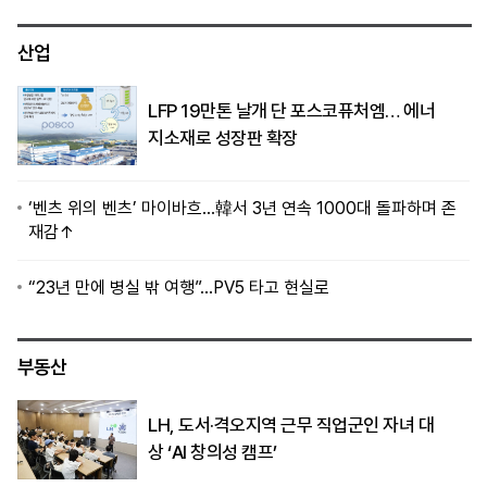
산업
LFP 19만톤 날개 단 포스코퓨처엠… 에너
지소재로 성장판 확장
‘벤츠 위의 벤츠’ 마이바흐…韓서 3년 연속 1000대 돌파하며 존
재감↑
“23년 만에 병실 밖 여행”…PV5 타고 현실로
부동산
LH, 도서·격오지역 근무 직업군인 자녀 대
상 ‘AI 창의성 캠프’