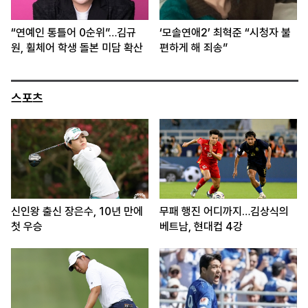
“연예인 통틀어 0순위”…김규
‘모솔연애2’ 최혁준 “시청자 불
원, 휠체어 학생 돌본 미담 확산
편하게 해 죄송”
스포츠
신인왕 출신 장은수, 10년 만에
무패 행진 어디까지…김상식의
첫 우승
베트남, 현대컵 4강