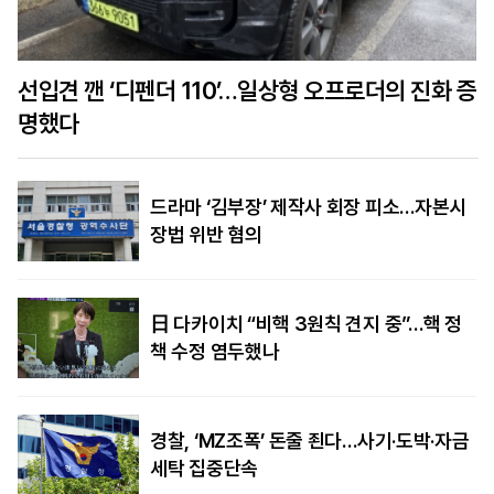
선입견 깬 ‘디펜더 110’…일상형 오프로더의 진화 증
명했다
드라마 ‘김부장’ 제작사 회장 피소…자본시
장법 위반 혐의
日 다카이치 “비핵 3원칙 견지 중”…핵 정
책 수정 염두했나
경찰, ‘MZ조폭’ 돈줄 죈다…사기·도박·자금
세탁 집중단속