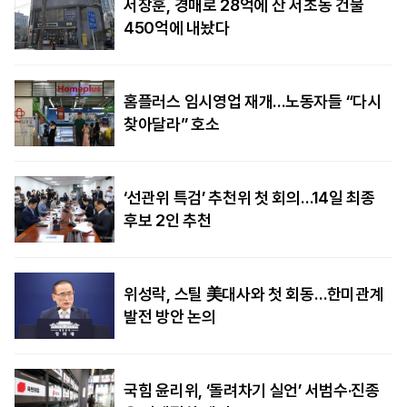
서장훈, 경매로 28억에 산 서초동 건물
450억에 내놨다
홈플러스 임시영업 재개…노동자들 “다시
찾아달라” 호소
‘선관위 특검’ 추천위 첫 회의…14일 최종
후보 2인 추천
위성락, 스틸 美대사와 첫 회동…한미관계
발전 방안 논의
국힘 윤리위, ‘돌려차기 실언’ 서범수·진종