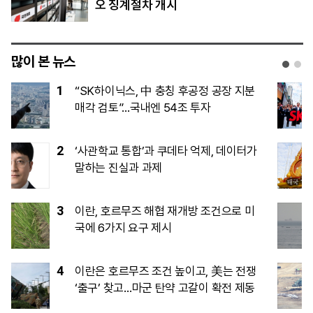
오 징계절차 개시
많이 본 뉴스
1
“SK하이닉스, 中 충칭 후공정 공장 지분
매각 검토”…국내엔 54조 투자
2
‘사관학교 통합’과 쿠데타 억제, 데이터가
말하는 진실과 과제
3
이란, 호르무즈 해협 재개방 조건으로 미
국에 6가지 요구 제시
4
이란은 호르무즈 조건 높이고, 美는 전쟁
‘출구’ 찾고…마군 탄약 고갈이 확전 제동