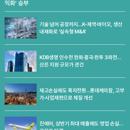
익화’ 승부
기술 넘어 공장까지…K-제약·바이오, 생산
내재화로 ‘실속형 M&A’
KDB생명 인수전 한화·흥국·한투 3파전…
산은 지원 규모가 관건
재고손실에도 흑자전환…롯데케미칼, 고부
가·사업재편으로 체질 개선
진에어, 상반기 최대 매출에도 영업 손실…