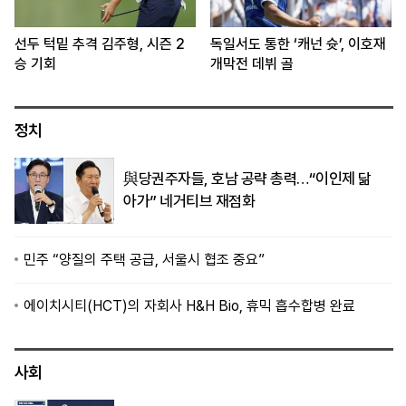
선두 턱밑 추격 김주형, 시즌 2
독일서도 통한 ‘캐넌 슛’, 이호재
승 기회
개막전 데뷔 골
정치
與당권주자들, 호남 공략 총력…“이인제 닮
아가” 네거티브 재점화
민주 “양질의 주택 공급, 서울시 협조 중요”
에이치시티(HCT)의 자회사 H&H Bio, 휴믹 흡수합병 완료
사회