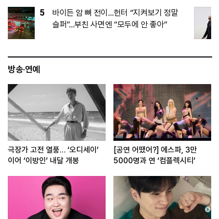
5
바이든 암 뼈 전이…헌터 “지켜보기 정말
슬퍼”...부친 사면엔 “모두에 안 좋아”
방송·연예
극장가 고전 열풍… ‘오디세이’
[공연 어땠어?] 에스파, 3만
이어 ‘이방인’ 내달 개봉
5000명과 연 ‘컴플렉시티’