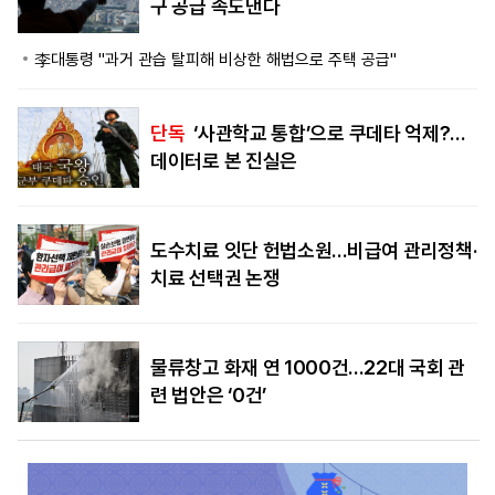
구 공급 속도낸다
李대통령 "과거 관습 탈피해 비상한 해법으로 주택 공급"
단독
‘사관학교 통합’으로 쿠데타 억제?…
데이터로 본 진실은
도수치료 잇단 헌법소원…비급여 관리정책·
치료 선택권 논쟁
물류창고 화재 연 1000건…22대 국회 관
련 법안은 ‘0건’