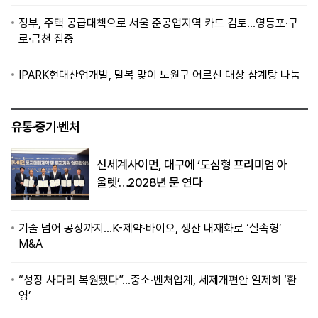
정부, 주택 공급대책으로 서울 준공업지역 카드 검토…영등포·구
로·금천 집중
IPARK현대산업개발, 말복 맞이 노원구 어르신 대상 삼계탕 나눔
유통·중기·벤처
신세계사이먼, 대구에 ‘도심형 프리미엄 아
울렛’…2028년 문 연다
기술 넘어 공장까지…K-제약·바이오, 생산 내재화로 ‘실속형’
M&A
“성장 사다리 복원됐다”…중소·벤처업계, 세제개편안 일제히 ‘환
영’