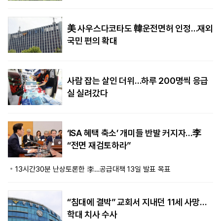
美 사우스다코타도 韓운전면허 인정…재외
국민 편의 확대
사람 잡는 살인 더위…하루 200명씩 응급
실 실려갔다
‘ISA 혜택 축소’ 개미들 반발 커지자…李
“전면 재검토하라”
13시간30분 난상토론한 李…공급대책 13일 발표 목표
“침대에 결박” 교회서 지내던 11세 사망…
학대 치사 수사