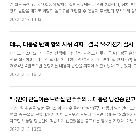
럼 활짝 웃게 됐다. 100%에 달하는 살인적 인플레이션과 통화위기, 정치 
다국어뉴스
ENGLISH
Tiếng Việt
中文
왕좌 탈환을 계기로 희망의 돌파구를 마련할 수 있을지 주목된다.정치매체 폴
에 아르헨티나의 승리가 확정되자 수도 부에노스아이레스 거리에 모인 수십..
2022.12.19. 14:43
페루, 대통령 탄핵 항의 시위 격화…결국 "조기선거 실시"
페드로 카스티요 전 대통령 탄핵에 대한 항의 시위로 페루가 극심한 정국 혼란
선을 실시하겠다며 민심 달래기에 나섰다.AP통신에 따르면 12일(현지시간) 
2024년 4월로 2년 앞당기는 내용의 법안을 의회에 제출하겠다"고 밝혔다.
민의 열망과 걱정에 귀 기울이는 것이 나의 의무"라고 덧붙였다.지난..
2022.12.13. 16:12
"국민이 만들어준 브라질 민주주의"…대통령 당선증 받고
내년 1월 취임을 앞둔 루이스 이나시우 룰라 다실바(77) 대통령 당선인이 
연설 중 눈물을 보였다.현지 매체 글로보의 보도에 따르면 TSE는 12일(현
아크민 부통령 당선인이 적법하게 선출됐음을 공표하는 행사를 가졌다. 이날 행
을 위한 법적 절차와 선거 과정이 공식적으로 종결됐음을 의미한..
2022.12.13. 13:50