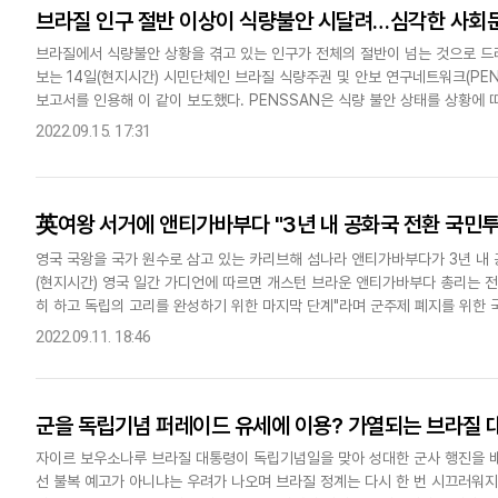
브라질 인구 절반 이상이 식량불안 시달려…심각한 사회
브라질에서 식량불안 상황을 겪고 있는 인구가 전체의 절반이 넘는 것으로 드
보는 14일(현지시간) 시민단체인 브라질 식량주권 및 안보 연구네트워크(PEN
보고서를 인용해 이 같이 보도했다. PENSSAN은 식량 불안 상태를 상황에 따
이 감소하고 식사 패턴에 영향이 있는 '중등', 금전문제로..
2022.09.15. 17:31
英여왕 서거에 앤티가바부다 "3년 내 공화국 전환 국민투
영국 국왕을 국가 원수로 삼고 있는 카리브해 섬나라 앤티가바부다가 3년 내 
(현지시간) 영국 일간 가디언에 따르면 개스턴 브라운 앤티가바부다 총리는 전
히 하고 독립의 고리를 완성하기 위한 마지막 단계"라며 군주제 폐지를 위한
묻는 질문에 3년 이내에 이뤄질 것이라고 답했다.엘리자베스 2세..
2022.09.11. 18:46
군을 독립기념 퍼레이드 유세에 이용? 가열되는 브라질 
자이르 보우소나루 브라질 대통령이 독립기념일을 맞아 성대한 군사 행진을 배
선 불복 예고가 아니냐는 우려가 나오며 브라질 정계는 다시 한 번 시끄러워지