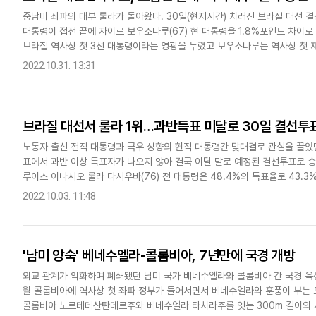
중남미 좌파의 대부 룰라가 돌아왔다. 30일(현지시간) 치러진 브라질 대선 결
대통령이 접전 끝에 자이르 보우소나루(67) 현 대통령을 1.8%포인트 차이로
브라질 역사상 첫 3선 대통령이라는 영광을 누렸고 보우소나루는 역사상 첫 
르면 이날 오후 5시부터 시작된 개표 초반에는 보우소나루..
2022.10.31. 13:31
브라질 대선서 룰라 1위…과반득표 미달로 30일 결선투
노동자 출신 전직 대통령과 극우 성향의 현직 대통령간 맞대결로 관심을 끌었던
표에서 과반 이상 득표자가 나오지 않아 결국 이달 말로 예정된 결선투표로 승
루이스 이나시오 룰라 다시우바(76) 전 대통령은 48.4%의 득표율로 43.3
5.1%포인트 차이로 승리했다. 이번 대선에 출마한 총 11명의..
2022.10.03. 11:48
'남미 앙숙' 베네수엘라-콜롬비아, 7년만에 국경 개방
외교 관계가 악화하며 폐쇄됐던 남미 국가 베네수엘라와 콜롬비아 간 국경 육상
월 콜롬비아에 역사상 첫 좌파 정부가 들어서면서 베네수엘라와 훈풍이 부는 
콜롬비아 노르테데산탄데르주와 베네수엘라 타치라주를 잇는 300m 길이의 