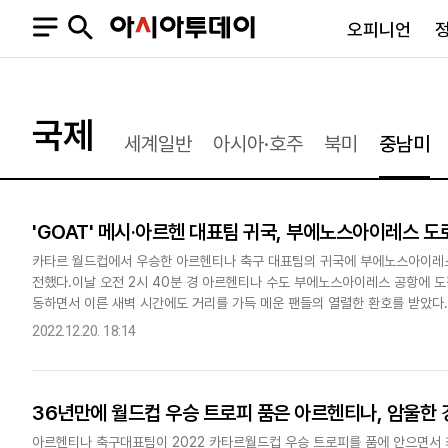
오피니언
오피니언
정치
사회
국제
세계일반
아시아·호주
북미
중남미
사설
정치일반
사회일반
칼럼·기고
청와대
사건·사고
기자의 눈
국회·정당
법원·검찰
'GOAT' 메시·아르헨 대표팀 귀국, 부에노스아이레스 도
피플
북한
교육·행정
카타르 월드컵에서 우승한 아르헨티나 축구 대표팀의 귀국에 부에노스아이레스의
외교
노동·복지·환경
전했다.이날 오전 2시 40분 경 아르헨티나 수도 부에노스아이레스 공항에 
국방
보건·의학
동하면서 이른 새벽 시간에도 거리를 가득 메운 팬들의 열렬한 환호를 받았다
정부
가득 찼고, 카타르 월드컵 골든볼을 수상한 리오넬 메시를 비롯한 선수들..
2022.12.20. 18:14
36년만에 월드컵 우승 트로피 품은 아르헨티나, 암울한 경
SNS
뉴스스탠드
네이버블로그
아투TV(유튜브)
페이스북
아르헨티나 축구대표팀이 2022 카타르월드컵 우승 트로피를 품에 안으면서