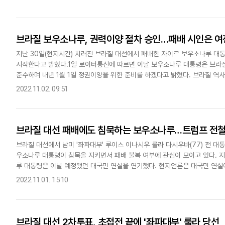
브라질 보우소나루, 권력이양 절차 승인…패배 시인은 여
지난 30일(현지시간) 치러진 브라질 대선에서 패배한 자이르 보우소나루 대
시작한다고 밝혔다.1일 로이터통신에 따르면 이날 보우소나루 대통령은 브라질
준수하며 내년 1월 1일 정권이양을 위한 준비를 하겠다고 밝혔다. 브라질 역사
우바 당선인은 내년 1월 1일 임기를 시작한다.보우소나루 대통령은..
2022.11.02. 09:51
브라질 대선 패배에도 침묵하는 보우소나루…트럼프 전철
브라질 대선에서 남미 '좌파대부' 루이스 이나시우 룰라 다시우바(77) 전 대통
우소나루 대통령이 침묵을 지키면서 패배 불복 여부에 관심이 모이고 있다. 
루 대통령은 이날 예정됐던 대국민 연설을 연기했다. 현지언론은 대국민 연설이
봤다. 보우소나루 대통령은 이날 아침 자택을 떠나 대통령궁으로..
2022.11.01. 15:10
브라질 대선 2차투표, 초접전 끝에 '좌파대부' 룰라 당선