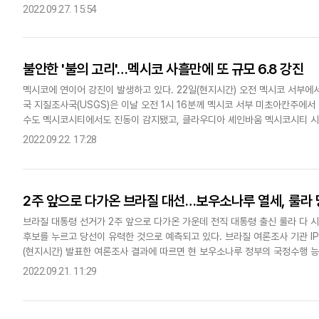
됐다. 구스타보 페트로 콜롬비아 대통령은 직접 시몬 볼리바르 다리를 건..
2022.09.27. 15:54
불안한 '불의 고리'…멕시코 사흘만에 또 규모 6.8 강진
멕시코에 연이어 강진이 발생하고 있다. 22일(현지시간) 오전 멕시코 서부에서
국 지질조사국(USGS)은 이날 오전 1시 16분께 멕시코 서부 미초아칸주에서
수도 멕시코시티에서도 진동이 감지됐고, 클라우디아 셰인바움 멕시코시티 시
했다.또 중부에 있는 도시 우루아판에서 건물이 손상됐으며, 미초..
2022.09.22. 17:28
2주 앞으로 다가온 브라질 대선…보우소나루 열세, 룰라 
브라질 대통령 선거가 2주 앞으로 다가온 가운데 전직 대통령 출신 룰라 다 
후보를 누르고 당선이 유력한 것으로 예측되고 있다. 브라질 여론조사 기관 IP
(현지시간) 발표한 여론조사 결과에 따르면 현 보우소나루 정부의 국정수행 
로 절반을 넘었으며, 긍정 평가 답변은 32%에 불과한 것으로 나..
2022.09.21. 11:29