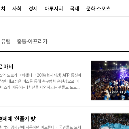
정치
사회
경제
아투시티
국제
문화·스포츠
경제
아투시티
국제
유럽
중동·아프리카
경제일반
종합
세계일반
정책
메트로
아시아·호주
금융·증권
경기·인천
북미
로 마비
산업
세종·충청
중남미
 도로가 마비됐다고 20일(현지시간) AFP 통신이
IT·과학
영남
유럽
도착한 대표팀은 버스를 통해 축구협회 훈련장으로 이
부동산
호남
중동·아프리
.버스가 이동하는 1차선을 제외하고는 팬들로 도로가
유통
강원
중기·벤처
제주
제에 '한줄기 빛'
인스타그램
 최악의 경제난에 시름하던 아르헨티나 국민들도 모처