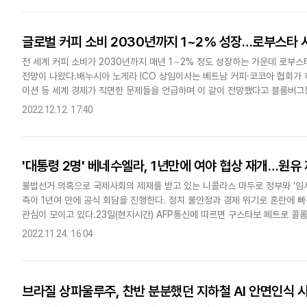
글로벌 커피 소비 2030년까지 1~2% 성장…로부스타 
전 세계 커피 소비가 2030년까지 매년 1∼2% 정도 성장하는 가운데 로부스
전망이 나왔다.배누시아 노게라 ICO 상임이사는 베트남 커피·코코아 협회가
이션 등 세계 경제가 직면한 문제들을 언급하며 이 같이 전망했다고 블룸버그통
균 3.3%의 성장세를 보일 것이라는 이전 전망보다는 낮아진 수..
2022.12.12. 17:40
'대통령 2명' 베네수엘라, 1년만에 여야 협상 재개…원유
불법선거 의혹으로 국제사회의 제재를 받고 있는 니콜라스 마두로 정부와 '임
측이 1년여 만에 공식 회담을 진행한다. 정치 불안정과 경제 위기로 혼란에
관심이 모이고 있다.23일(현지시간) AFP통신에 따르면 구스타보 페트로 콜
야권의 회담이 오는 25~26일 재개될 것"이라고 밝혔다. 페트로..
2022.11.24. 16:04
브라질 상파울루주, 찬반 분분했던 지하철 AI 안면인식 