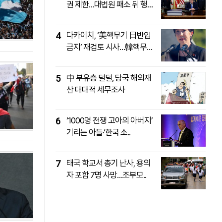
권 제한…대법원 패소 뒤 행
정..
패밀리사이트
마켓파워
아투TV
대학동문골프최강전
다카이치, ‘美핵무기 日반입
4
금지’ 재검토 시사…韓핵무
장..
中 부유층 덜덜, 당국 해외재
5
산 대대적 세무조사
‘1000명 전쟁 고아의 아버지’
6
기리는 아들·‘한국 소..
태국 학교서 총기 난사, 용의
7
자 포함 7명 사망…조부모..