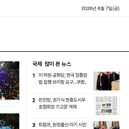
2026년 8월 7일(금)
문화·스포츠
최신
전체
방송
지면보기
가요
구독신청
국제
많이 본 뉴스
영화
First Edition
미 하원 공화당, 한국 정통망
1
문화
후원하기
법 집행 브리핑 요구…쿠팡..
카
종교
제보24시
스포츠
알립니다
런민망, 권기식 한중도시우
2
여행
호협회장 기고문 게재
트럼프, 원정출산 아기 시민
3