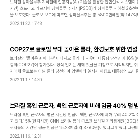
브라질 상파울루주 지하철에 인공지능(AI) 기술을 활용한 안면인식 시스템이 
시간) 호드리고 가르시아 상파울루 주지사(PSDB)가 상파울루 지하철 3호선
을 보도했다. 글로보 보도에 따르면 상파울루주는 총 5800만헤알(약 147억
5000여대의 모니터링 카메라를 설치할 예정이다. 3호선 18개..
2022.11.22. 17:48
COP27로 글로벌 무대 돌아온 룰라, 환경보호 위한 연설
브라질의 '돌아온 좌파대부' 이나시오 룰라 다 시우바 대통령 당선인이 16일
총회(COP27)에 참가했다. 정식 임기는 새해 첫날을 기점으로 시작되지만 취
지매체 글로보는 이날 룰라 당선인이 압델파타 엘시시 이집트 대통령의 초대를 
로벌 동맹을 제안하고 기후 변화 대응을 위한 강국들의 자원을 요청하..
2022.11.17. 14:30
브라질 흑인 근로자, 백인 근로자에 비해 임금 40% 덜 
브라질 흑인 근로자의 평균 시간당 임금이 백인 근로자에 비해 무려 40.2%
고 있다.15일(현지시간) CNN 브라질 등에 따르면 브라질 지리통계원(IBGE)
로자들의 시간당 평균 임금은 15.23헤알(약 3780원)이었다고 밝혔다.그
금은 19.2헤알(약 4740원)인데 반해 흑인근로자의..
2022.11.16. 12:31