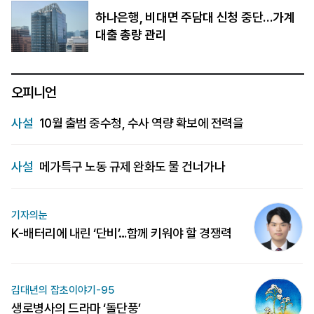
하나은행, 비대면 주담대 신청 중단…가계
대출 총량 관리
오피니언
사설
10월 출범 중수청, 수사 역량 확보에 전력을
사설
메가특구 노동 규제 완화도 물 건너가나
기자의눈
K-배터리에 내린 ‘단비’…함께 키워야 할 경쟁력
김대년의 잡초이야기-95
생로병사의 드라마 ‘돌단풍’