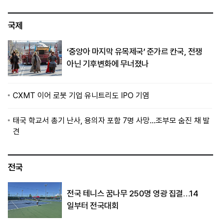
국제
‘중앙아 마지막 유목제국’ 준가르 칸국, 전쟁
아닌 기후변화에 무너졌나
CXMT 이어 로봇 기업 유니트리도 IPO 기염
태국 학교서 총기 난사, 용의자 포함 7명 사망…조부모 숨진 채 발
견
전국
전국 테니스 꿈나무 250명 영광 집결…14
일부터 전국대회