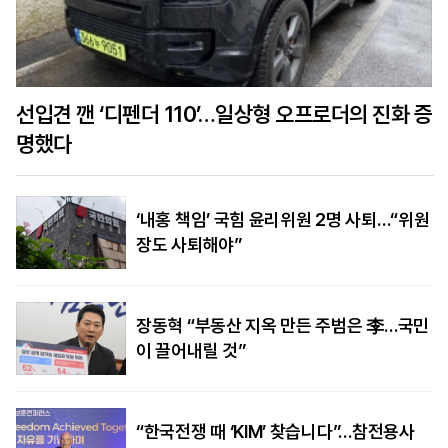
선입견 깬 ‘디펜더 110’…일상형 오프로더의 진화 증
명했다
‘내홍 책임’ 국힘 윤리위원 2명 사퇴…“위원
장도 사퇴해야”
장동혁 “부동산 지옥 만든 주범은 李…국민
이 끌어내릴 것”
“한국전쟁 때 ‘KIM’ 찾습니다”…참전용사