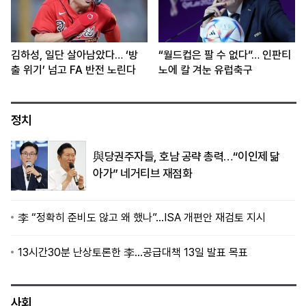
김하성, 일단 살아남았다… ‘방
“월드컵은 팔 수 없다”… 인판티
출 위기’ 넘고 FA 반전 노린다
노에 칼 겨눈 유럽축구
정치
與당권주자들, 호남 공략 총력…“이인제 닮
아가” 네거티브 재점화
李 “정확히 준비도 않고 왜 했나”…ISA 개편안 재검토 지시
13시간30분 난상토론한 李…공급대책 13일 발표 목표
사회