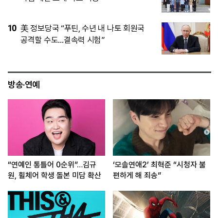
5
“연예인 통틀어 0순위”…김규원, 휠체어
학생 돌본 미담 웹툰으로 알려져 감동 확
산
방송·연예
“연예인 통틀어 0순위”…김규
‘모솔연애2’ 최혁준 “시청자 불
원, 휠체어 학생 돌본 미담 확산
편하게 해 죄송”