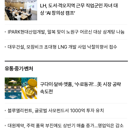
LH, 도서·격오지역 근무 직업군인 자녀 대
상 ‘AI 창의성 캠프’
IPARK현대산업개발, 말복 맞이 노원구 어르신 대상 삼계탕 나눔
대우건설, 모잠비크 초대형 LNG 개발 사업 낙찰의향서 접수
유통·중기·벤처
구다이·달바·앳홈, ‘수로동귀’…美 시장 공략
속도전
블루엘리펀트, 글로벌 사모펀드서 1000억 투자 유치
대원제약, 주력 품목 부진에도 상반기 매출 증가…영업익은 감소