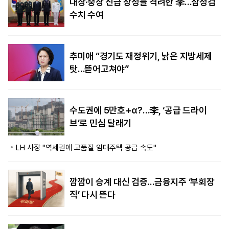
대장·중장 진급 장성들 격려한 李…삼정검
수치 수여
추미애 “경기도 재정위기, 낡은 지방세제
탓…뜯어고쳐야”
수도권에 5만호+α?…李, ‘공급 드라이
브’로 민심 달래기
LH 사장 "역세권에 고품질 임대주택 공급 속도"
깜깜이 승계 대신 검증…금융지주 ‘부회장
직’ 다시 뜬다