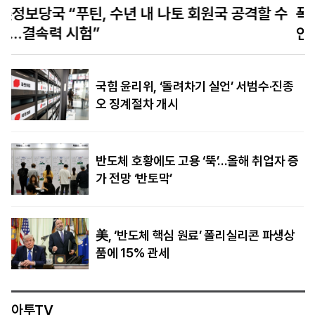
수
폭염 속 가뭄에 유럽 경제 위기…‘물류 대동맥’ 라
인강 수위 사상 최저
국힘 윤리위, ‘돌려차기 실언’ 서범수·진종
오 징계절차 개시
반도체 호황에도 고용 ‘뚝’…올해 취업자 증
가 전망 ‘반토막’
美, ‘반도체 핵심 원료’ 폴리실리콘 파생상
품에 15% 관세
아투TV