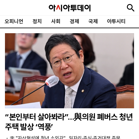
오피니언
정치
사회
경제
국제
아투시티
뉴
최
속
정
사
경
국
오
피
아
문
포
스
신
보
치
회
제
제
피
플
투
화
토
니
시
·
언
티
스
포
츠
ENGLISH
中
Tiếng
文
Việt
“본인부터 살아봐라”…與의원 폐버스 청년
지
신
후
제
회
앱
주택 발상 ‘역풍’
면
문
원
보
사
설
보
구
하
24
소
치
李 "자산형성에 청년 소외감"…일자리·주식·주거대책 주문
기
독
기
시
개