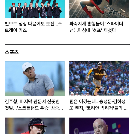
빌보드 정상 다음에도 도전…스
파죽지세 흥행몰이 ‘스파이더
트레이 키즈
맨’…마침내 ‘호프’ 제쳤다
스포츠
김주형, 마지막 관문서 산뜻한
팀은 이겼는데…송성문·김하성
첫발…‘스코틀랜드 우승’ 상승세
또 벤치, ‘코리안 빅리거’들의 고
이어간다
민