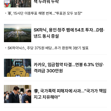
책 두려워 누락
軍, 15사단 이중투표 해명 번복…"투표권 모두 보장"
SK하닉, 용인·청주 팹에 54조 투자…D램·
낸드 동시 증설
SK하이닉스, 주당 375원 배당…추가 환원책 3분기 발표
카카오, 임금협약 타결…연봉 6.3% 인상·
격려금 300만원
李, 국가폭력 피해자에 사과…“국가가 책임
지고 치유해야”