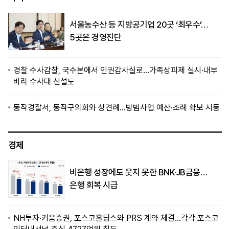
서울농수산 등 지방공기업 20곳 ‘최우수’…
5곳은 경영진단
경찰 수사감찰, 국수본에서 인권감사실로…가족상피제 실시·내부
비리 수사대 신설도
동작경찰서, 동작구의회와 상견례…방범사업 예산·조례 확보 시동
경제
비은행 성장에도 웃지 못한 BNK·JB금융…
은행 회복 시급
NH투자·키움증권, 포스코홀딩스와 PRS 계약 체결…각각 포스코