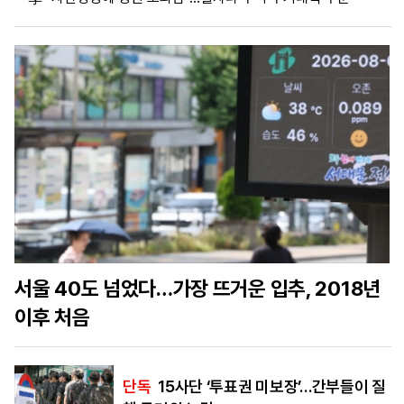
마
운
대
켓
세
학
파
동
워
문
골
프
서울 40도 넘었다…가장 뜨거운 입추, 2018년
이후 처음
단독
15사단 ‘투표권 미보장’…간부들이 질