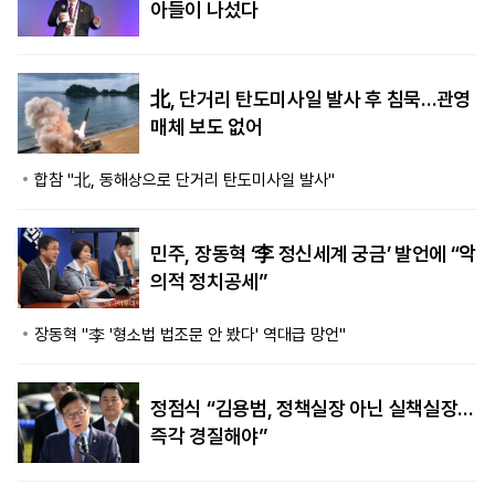
아들이 나섰다
北, 단거리 탄도미사일 발사 후 침묵…관영
매체 보도 없어
합참 "北, 동해상으로 단거리 탄도미사일 발사"
민주, 장동혁 ‘李 정신세계 궁금’ 발언에 “악
의적 정치공세”
장동혁 "李 '형소법 법조문 안 봤다' 역대급 망언"
정점식 “김용범, 정책실장 아닌 실책실장…
즉각 경질해야”