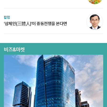
칼럼
‘삼체인(三體人)’이 중동전쟁을 본다면
비즈&마켓