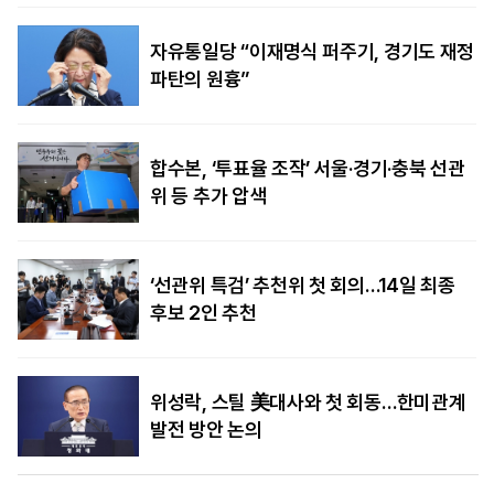
자유통일당 “이재명식 퍼주기, 경기도 재정
파탄의 원흉”
합수본, ‘투표율 조작’ 서울·경기·충북 선관
위 등 추가 압색
‘선관위 특검’ 추천위 첫 회의…14일 최종
후보 2인 추천
위성락, 스틸 美대사와 첫 회동…한미관계
발전 방안 논의