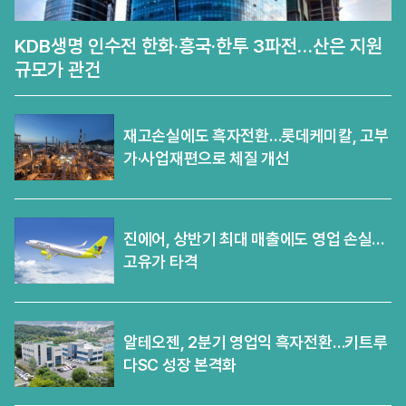
KDB생명 인수전 한화·흥국·한투 3파전…산은 지원
규모가 관건
재고손실에도 흑자전환…롯데케미칼, 고부
가·사업재편으로 체질 개선
진에어, 상반기 최대 매출에도 영업 손실…
고유가 타격
알테오젠, 2분기 영업익 흑자전환…키트루
다SC 성장 본격화