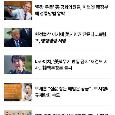
‘쿠팡 두둔’ 美 공화의원들, 이번엔 韓정부
에 정통망법 압박
원정출산 아기에 美시민권 안준다…트럼
프, 행정명령 서명
다카이치, ‘美핵무기 반입 금지’ 재검토 시
사…韓핵무장론 불씨
오세훈 “집값 잡는 해법은 공급”…도시정비
규제완화 속도