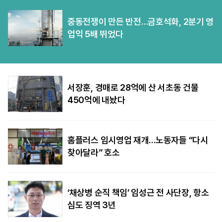
중동전쟁이 만든 반전…금호석화, 2분기 영
업익 5배 뛰었다
서장훈, 경매로 28억에 산 서초동 건물
450억에 내놨다
홈플러스 임시영업 재개…노동자들 “다시
찾아달라” 호소
‘채상병 순직 책임’ 임성근 전 사단장, 항소
심도 징역 3년