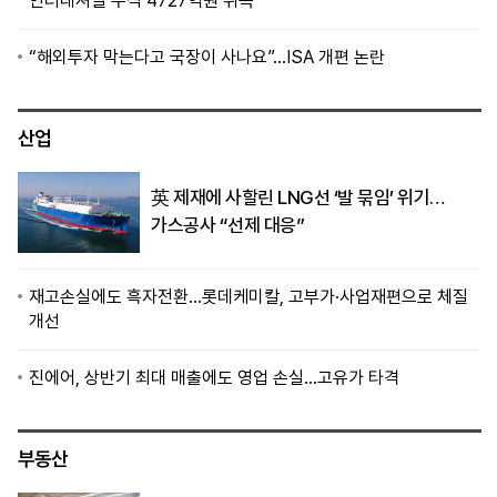
인터내셔널 주식 4727억원 취득
“해외투자 막는다고 국장이 사나요”…ISA 개편 논란
산업
英 제재에 사할린 LNG선 ‘발 묶임’ 위기…
가스공사 “선제 대응”
재고손실에도 흑자전환…롯데케미칼, 고부가·사업재편으로 체질
개선
진에어, 상반기 최대 매출에도 영업 손실…고유가 타격
부동산