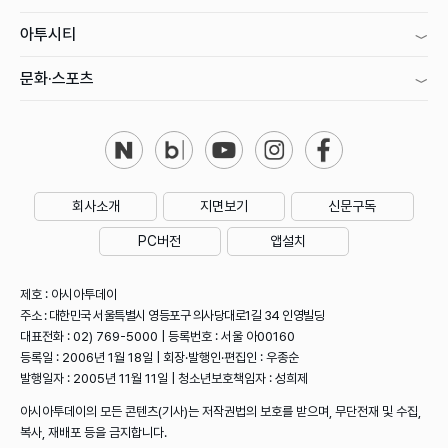
아투시티
문화·스포츠
회사소개
지면보기
신문구독
PC버전
앱설치
제호 : 아시아투데이
주소 : 대한민국 서울특별시 영등포구 의사당대로1길 34 인영빌딩
대표전화 : 02) 769-5000 | 등록번호 : 서울 아00160
등록일 : 2006년 1월 18일 | 회장·발행인·편집인 : 우종순
발행일자 : 2005년 11월 11일 | 청소년보호책임자 : 성희제
아시아투데이의 모든 콘텐츠(기사)는 저작권법의 보호를 받으며, 무단전재 및 수집,
복사, 재배포 등을 금지합니다.