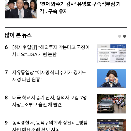
‘관저 봐주기 감사’ 유병호 구속적부심 기
각…구속 유지
많이 본 뉴스
1
[시승기] 디펜더 110이 증명한 ‘일상형 오
프로더’의 진화
2
“2030은 버스에서 살라고?”…황희 ‘폐버
스 거주’ 제안에 역풍
3
[속보] 카카오, 2026년 임금협약 최종 타
결
4
서울 ‘38도’ 역대 가장 뜨거운 입추…전국
기록도 갈아치워