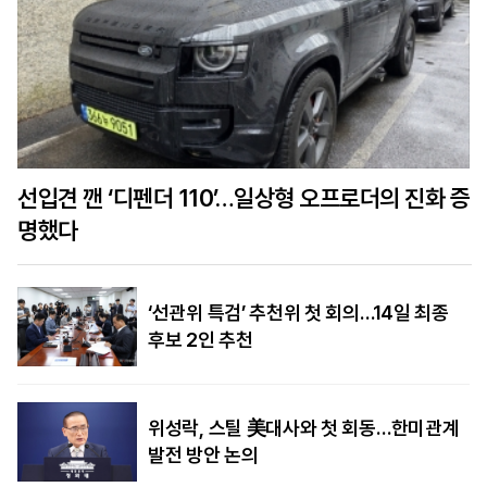
선입견 깬 ‘디펜더 110’…일상형 오프로더의 진화 증
명했다
‘선관위 특검’ 추천위 첫 회의…14일 최종
후보 2인 추천
위성락, 스틸 美대사와 첫 회동…한미관계
발전 방안 논의