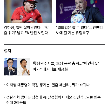
김하성, 일단 살아남았다… ‘방
“월드컵은 팔 수 없다”… 인판티
출 위기’ 넘고 FA 반전 노린다
노에 칼 겨눈 유럽축구
정치
與당권주자들, 호남 공략 총력…“이인제 닮
아가” 네거티브 재점화
이재명 대통령이 직접 챙기는 ‘결혼 페널티’, 뭐가 바뀌나
검찰개혁 뽐내는 정청래 vs 당정협력 내세운 김민석…오늘 민주
전대 2라운드