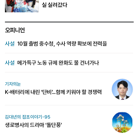
실 실려갔다
오피니언
사설
10월 출범 중수청, 수사 역량 확보에 전력을
사설
메가특구 노동 규제 완화도 물 건너가나
기자의눈
K-배터리에 내린 ‘단비’…함께 키워야 할 경쟁력
김대년의 잡초이야기-95
생로병사의 드라마 ‘돌단풍’