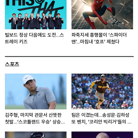
빌보드 정상 다음에도 도전…스
파죽지세 흥행몰이 ‘스파이더
트레이 키즈
맨’…마침내 ‘호프’ 제쳤다
스포츠
김주형, 마지막 관문서 산뜻한
팀은 이겼는데…송성문·김하성
첫발…‘스코틀랜드 우승’ 상승세
또 벤치, ‘코리안 빅리거’들의 고
이어간다
민