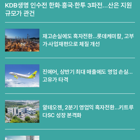
KDB생명 인수전 한화·흥국·한투 3파전…산은 지원
규모가 관건
재고손실에도 흑자전환…롯데케미칼, 고부
가·사업재편으로 체질 개선
진에어, 상반기 최대 매출에도 영업 손실…
고유가 타격
알테오젠, 2분기 영업익 흑자전환…키트루
다SC 성장 본격화