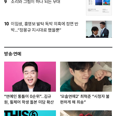
4
[공연 어땠어?] 에스파, 3만 5000명과 연
‘컴플렉시티’
5
천안 교회서 지낸 11세 숨져…경찰, 학대치
사 수사 중
방송·연예
“연예인 통틀어 0순위”…김규
‘모솔연애2’ 최혁준 “시청자 불
원, 휠체어 학생 돌본 미담 확산
편하게 해 죄송”