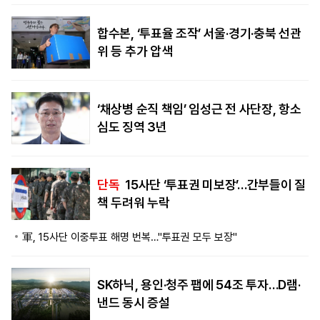
합수본, ‘투표율 조작’ 서울·경기·충북 선관
위 등 추가 압색
‘채상병 순직 책임’ 임성근 전 사단장, 항소
심도 징역 3년
단독
15사단 ‘투표권 미보장’…간부들이 질
책 두려워 누락
軍, 15사단 이중투표 해명 번복…"투표권 모두 보장"
SK하닉, 용인·청주 팹에 54조 투자…D램·
낸드 동시 증설