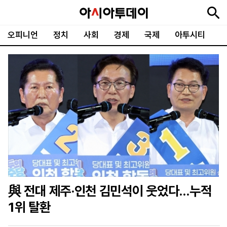
오피니언
정치
사회
경제
국제
아투시티
뉴
최
속
정
사
경
국
오
피
아
문
포
스
신
보
치
회
제
제
피
플
투
화
토
니
시
·
언
티
스
포
츠
ENGLISH
中
Tiếng
文
Việt
與 전대 제주·인천 김민석이 웃었다…누적
지
신
후
제
회
앱
1위 탈환
면
문
원
보
사
설
보
구
하
24
소
치
기
독
기
시
개