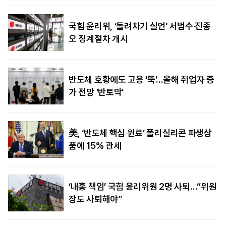
국힘 윤리위, ‘돌려차기 실언’ 서범수·진종
오 징계절차 개시
반도체 호황에도 고용 ‘뚝’…올해 취업자 증
가 전망 ‘반토막’
美, ‘반도체 핵심 원료’ 폴리실리콘 파생상
품에 15% 관세
‘내홍 책임’ 국힘 윤리위원 2명 사퇴…“위원
장도 사퇴해야”