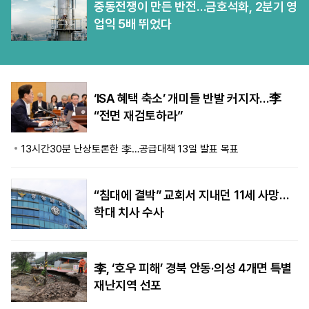
중동전쟁이 만든 반전…금호석화, 2분기 영
업익 5배 뛰었다
‘ISA 혜택 축소’ 개미들 반발 커지자…李
“전면 재검토하라”
13시간30분 난상토론한 李…공급대책 13일 발표 목표
“침대에 결박” 교회서 지내던 11세 사망…
학대 치사 수사
李, ‘호우 피해’ 경북 안동·의성 4개면 특별
재난지역 선포