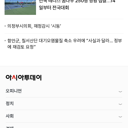
전국 테니스 꿈나무 250명 영광 집결…14
일부터 전국대회
의정부시의회, 재정감시 ‘시동’
함안군, 칠서산단 대기오염물질 축소 우려에 “사실과 달라… 정부
에 재검토 요청”
오피니언
정치
사회