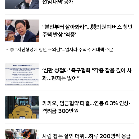
선임 내막 공개
“본인부터 살아봐라”…與의원 폐버스 청년
주택 발상 ‘역풍’
李 "자산형성에 청년 소외감"…일자리·주식·주거대책 주문
‘심판 성접대’ 축구협회 “각종 잡음 깊이 사
과…현재는 없어”
카카오, 임금협약 타결…연봉 6.3% 인상·
격려금 300만원
사람 잡는 살인 더위…하루 200명씩 응급