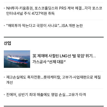
NH투자·키움증권, 포스코홀딩스와 PRS 계약 체결…각각 포스코
인터내셔널 주식 4727억원 취득
“해외투자 막는다고 국장이 사나요”…ISA 개편 논란
산업
英 제재에 사할린 LNG선 ‘발 묶임’ 위기…
가스공사 “선제 대응”
재고손실에도 흑자전환…롯데케미칼, 고부가·사업재편으로 체질
개선
진에어, 상반기 최대 매출에도 영업 손실…고유가 타격