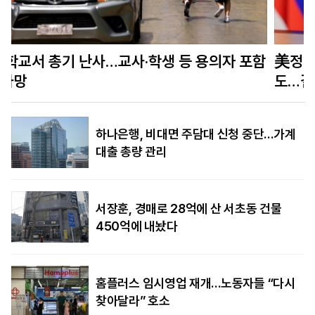
함
美정보당국 “푸틴, 수년 내 나토 회원국 공격할 수
도…결속력 시험”
하나은행, 비대면 주담대 신청 중단…가계
대출 총량 관리
서장훈, 경매로 28억에 산 서초동 건물
450억에 내놨다
홈플러스 임시영업 재개…노동자들 “다시
찾아달라” 호소