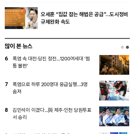
오세훈 “집값 잡는 해법은 공급”…도시정비
규제완화 속도
많이 본 뉴스
1
[속보] 김민석, 與전당대회 제주·인천 당
원투표서 승리
2
이재명 대통령이 직접 챙기는 ‘결혼 페널
티’, 뭐가 바뀌나
3
제주·인천 당심은 김민석…정청래와 누적
득표 ‘초박빙’