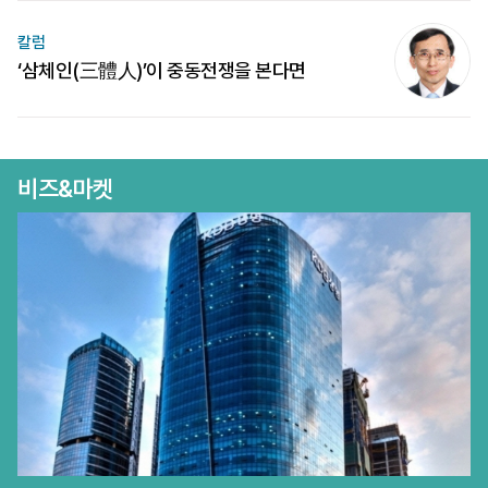
칼럼
‘삼체인(三體人)’이 중동전쟁을 본다면
비즈&마켓