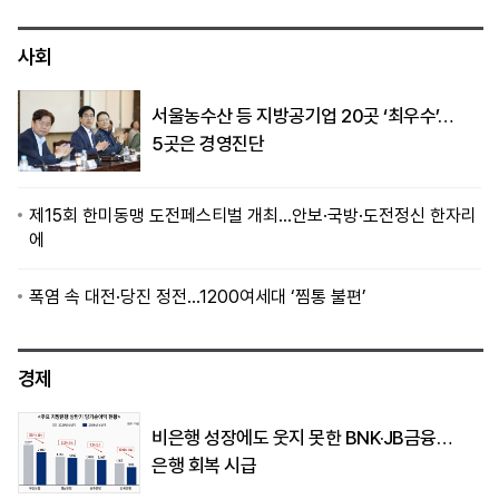
사회
서울농수산 등 지방공기업 20곳 ‘최우수’…
5곳은 경영진단
제15회 한미동맹 도전페스티벌 개최…안보·국방·도전정신 한자리
에
폭염 속 대전·당진 정전…1200여세대 ‘찜통 불편’
경제
비은행 성장에도 웃지 못한 BNK·JB금융…
은행 회복 시급