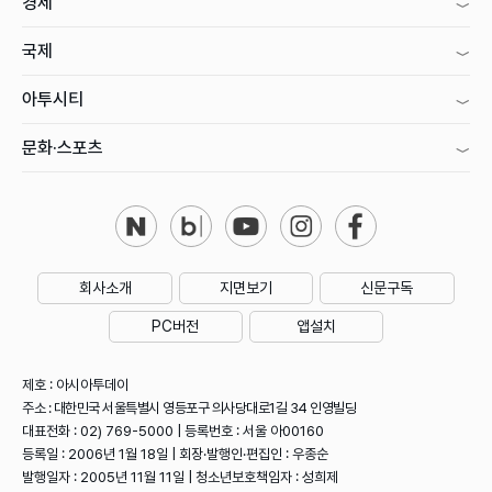
경제
국제
아투시티
문화·스포츠
회사소개
지면보기
신문구독
PC버전
앱설치
제호 : 아시아투데이
주소 : 대한민국 서울특별시 영등포구 의사당대로1길 34 인영빌딩
대표전화 : 02) 769-5000 | 등록번호 : 서울 아00160
등록일 : 2006년 1월 18일 | 회장·발행인·편집인 : 우종순
발행일자 : 2005년 11월 11일 | 청소년보호책임자 : 성희제