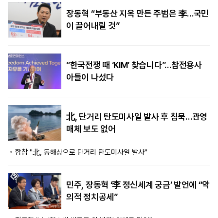
장동혁 “부동산 지옥 만든 주범은 李…국민
이 끌어내릴 것”
“한국전쟁 때 ‘KIM’ 찾습니다”…참전용사
아들이 나섰다
北, 단거리 탄도미사일 발사 후 침묵…관영
매체 보도 없어
합참 "北, 동해상으로 단거리 탄도미사일 발사"
민주, 장동혁 ‘李 정신세계 궁금’ 발언에 “악
의적 정치공세”