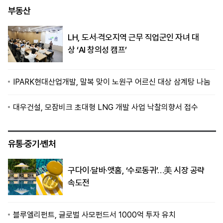
부동산
LH, 도서·격오지역 근무 직업군인 자녀 대
상 ‘AI 창의성 캠프’
IPARK현대산업개발, 말복 맞이 노원구 어르신 대상 삼계탕 나눔
대우건설, 모잠비크 초대형 LNG 개발 사업 낙찰의향서 접수
유통·중기·벤처
구다이·달바·앳홈, ‘수로동귀’…美 시장 공략
속도전
블루엘리펀트, 글로벌 사모펀드서 1000억 투자 유치