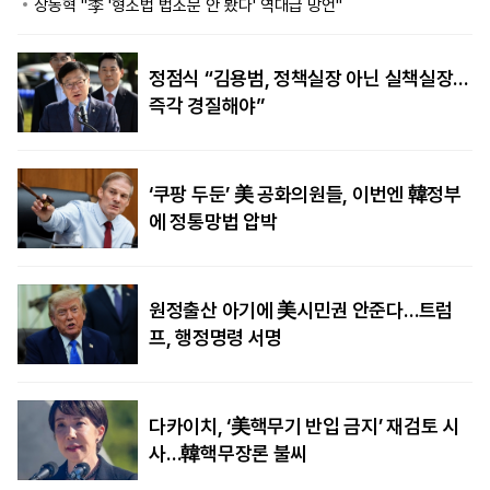
장동혁 "李 '형소법 법조문 안 봤다' 역대급 망언"
정점식 “김용범, 정책실장 아닌 실책실장…
즉각 경질해야”
‘쿠팡 두둔’ 美 공화의원들, 이번엔 韓정부
에 정통망법 압박
원정출산 아기에 美시민권 안준다…트럼
프, 행정명령 서명
다카이치, ‘美핵무기 반입 금지’ 재검토 시
사…韓핵무장론 불씨