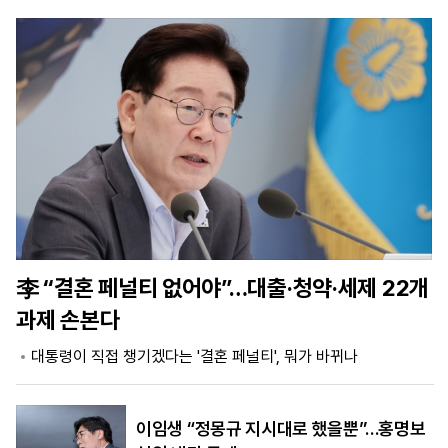
마
운
대
켓
세
학
파
동
워
문
골
프
李 “결혼 페널티 없어야”…대출·청약·세제 22개
과제 손본다
대통령이 직접 챙기겠다는 '결혼 페널티', 뭐가 바뀌나
이임생 “정몽규 지시대로 했을뿐”…홍명보