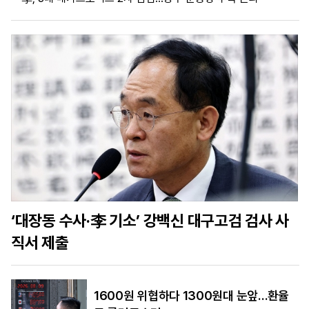
마
운
대
켓
세
학
파
동
워
문
골
프
‘대장동 수사·李 기소’ 강백신 대구고검 검사 사
직서 제출
1600원 위협하다 1300원대 눈앞…환율