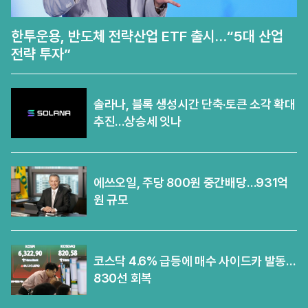
한투운용, 반도체 전략산업 ETF 출시…“5대 산업
전략 투자”
솔라나, 블록 생성시간 단축·토큰 소각 확대
추진…상승세 잇나
에쓰오일, 주당 800원 중간배당…931억
원 규모
코스닥 4.6% 급등에 매수 사이드카 발동…
830선 회복