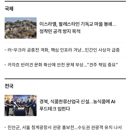
국제
이스라엘, 팔레스타인 기독교 마을 봉쇄…
정착민 공격 방지 목적
러-우크라 공중전 격화, 핵심 인프라 겨냥…민간인 사상자 급증
카자흐 반려견 문화 확산에 안전 문제 부상…“견주 책임 중요”
전국
경북, 식품한류산업국 신설…농식품에 AI·
푸드테크 입힌다
진안군, 서울 청계광장서 관광 홍보전…수도권 관광객 유치 나서