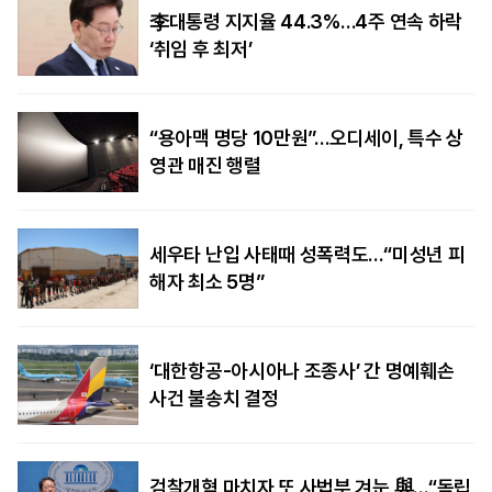
李대통령 지지율 44.3%…4주 연속 하락
‘취임 후 최저’
“용아맥 명당 10만원”…오디세이, 특수 상
영관 매진 행렬
세우타 난입 사태때 성폭력도…“미성년 피
해자 최소 5명”
‘대한항공-아시아나 조종사’ 간 명예훼손
사건 불송치 결정
검찰개혁 마치자 또 사법부 겨눈 與…“독립