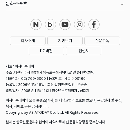
문화·스포츠
회사소개
지면보기
신문구독
PC버전
앱설치
제호 : 아시아투데이
주소 : 대한민국 서울특별시 영등포구 의사당대로1길 34 인영빌딩
대표전화 : 02) 769-5000 | 등록번호 : 서울 아00160
등록일 : 2006년 1월 18일 | 회장·발행인·편집인 : 우종순
발행일자 : 2005년 11월 11일 | 청소년보호책임자 : 성희제
아시아투데이의 모든 콘텐츠(기사)는 저작권법의 보호를 받으며, 무단전재 및 수집,
복사, 재배포 등을 금지합니다.
Copyright by ASIATODAY Co., Ltd. All Rights Reserved.
본지는 한국신문윤리위원회의 서약사로서 신문윤리강령을 준수합니다.