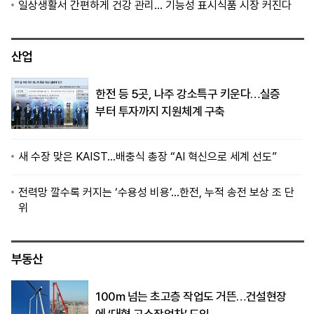
일상생활서 간편하게 건강 관리… 기능성 표시식품 시장 커진다
산업
한전 등 5곳, 나주 강소특구 키운다…실증
부터 투자까지 지원체계 구축
새 수장 맞은 KAIST…배충식 총장 “AI 혁신으로 세계 선도”
전력망 깔수록 커지는 ‘수용성 비용’…한전, 누적 송전 보상 조 단
위
부동산
100m 넘는 초고층 작업도 거뜬…건설현장