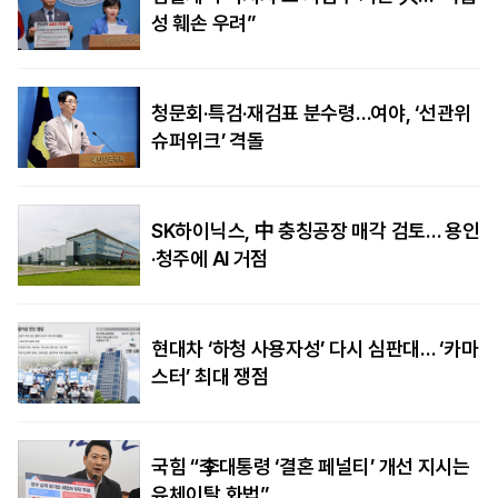
성 훼손 우려”
청문회·특검·재검표 분수령…여야, ‘선관위
슈퍼위크’ 격돌
SK하이닉스, 中 충칭공장 매각 검토… 용인
·청주에 AI 거점
현대차 ‘하청 사용자성’ 다시 심판대… ‘카마
스터’ 최대 쟁점
국힘 “李대통령 ‘결혼 페널티’ 개선 지시는
유체이탈 화법”