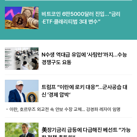
비트코인 6만5000달러 진입…“금리
·ETF·클래리티법 3대 변수”
N수생 역대급 유입에 ‘사탐런’까지…수능
경쟁구도 요동
트럼프 “이란에 로키 대응‘”…군사공습 대
신 ’경제 압박‘
이란, 호르무즈 외교전 속 안보 수장 교체… 강경파 레자이 임명
美장기금리 급등에 다급해진 베선트 “가능