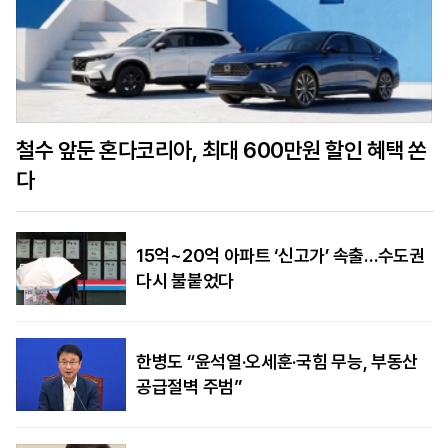
철수 앞둔 혼다코리아, 최대 600만원 할인 혜택 쏜
다
15억~20억 아파트 ‘신고가’ 속출…수도권
다시 불붙었다
한병도 “윤석열·오세훈·국힘 무능, 부동산
공급절벽 주범”