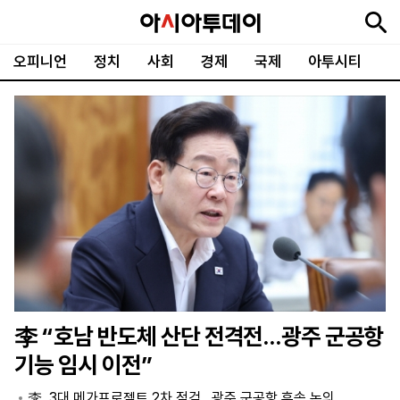
오피니언
정치
사회
경제
국제
아투시티
뉴
최
속
정
사
경
국
오
피
아
문
포
스
신
보
치
회
제
제
피
플
투
화
토
니
시
·
언
티
스
포
츠
ENGLISH
中
Tiếng
文
Việt
李 “호남 반도체 산단 전격전…광주 군공항
지
신
후
제
회
앱
기능 임시 이전”
면
문
원
보
사
설
보
구
하
24
소
치
李, 3대 메가프로젝트 2차 점검…광주 군공항 후속 논의
기
독
기
시
개