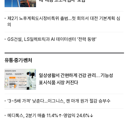
에 ‘대형 고소작업차’ 도입
제2기 노후계획도시정비특위 출범…첫 회의서 대전 기본계획 심
의
GS건설, LS일렉트릭과 AI 데이터센터 ‘전력 동맹’
유통·중기·벤처
일상생활서 간편하게 건강 관리… 기능성
표시식품 시장 커진다
‘3~5배 가격’ 낮춘다…이그니스, 캔 마개 원가 절감 승부수
메디톡스, 2분기 매출 11.4%↑·영업익 24.6%↓