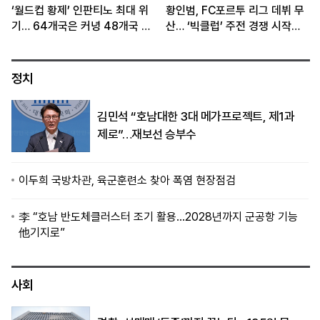
‘월드컵 황제’ 인판티노 최대 위
황인범, FC포르투 리그 데뷔 무
기… 64개국은 커녕 48개국 체
산… ‘빅클럽’ 주전 경쟁 시작됐
제도 흔들
다
정치
김민석 “호남대한 3대 메가프로젝트, 제1과
제로”…재보선 승부수
이두희 국방차관, 육군훈련소 찾아 폭염 현장점검
李 “호남 반도체클러스터 조기 활용…2028년까지 군공항 기능
他기지로”
사회