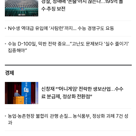
경찰, 성매매 ‘돈줄’까지 끊는다…195억 몰
수·추징 보전
N수생 역대급 유입에 ‘사탐런’까지… 수능 경쟁구도 요동
수능 D-100일, 막판 전략 중요…“고난도 문제보다 ‘실수 줄이기’
집중해야”
경제
신창재 “‘머니게임’ 전락한 생보산업…수수
료 분급제, 정상화 전환점”
농업·농촌현장 불합리 관행 손질… 농식품부, 정상화 과제 7건 성
과