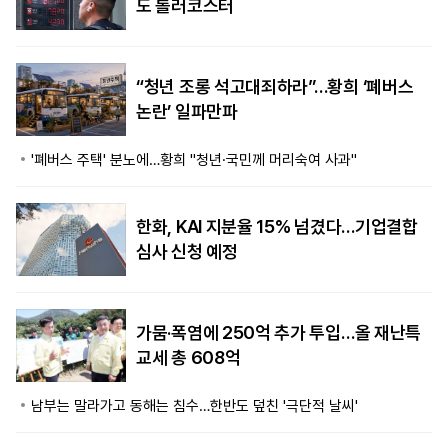
도 롤러코스터
“청년 조롱 석고대죄하라”…황희 ‘폐버스
논란’ 일파만파
'폐버스 주택' 분노에…황희 "청년·국민께 머리숙여 사과"
한화, KAI 지분율 15% 넘겼다…기업결합
심사 신청 예정
가뭄·폭염에 250억 추가 투입…올 재난특
교세 총 608억
남부는 말라가고 동해는 침수…한반도 덮친 '극단적 날씨'