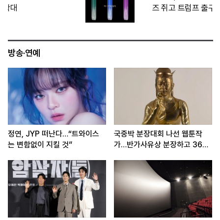
즈 쥐고 트럼프 출구전략 압박
방송·연예
정연, JYP 떠난다…“트와이스
국중박 분장대회 나선 웹툰작
는 변함없이 지킬 것”
가…반가사유상 분장하고 360
도 회전