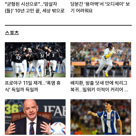
“균형된 시선으로”…‘암살자
당분간 ‘용아맥’서 ‘오디세이’ 보
(들)’ 10년 고민 끝, 세상 밖으로
기 어려워요
스포츠
프로야구 11일 재개...‘폭염 휴
배지환, 방출 닷새 만에 빅리그
식’ 독일까 득일까
복귀…밀워키 이적이 커리어 분
기점