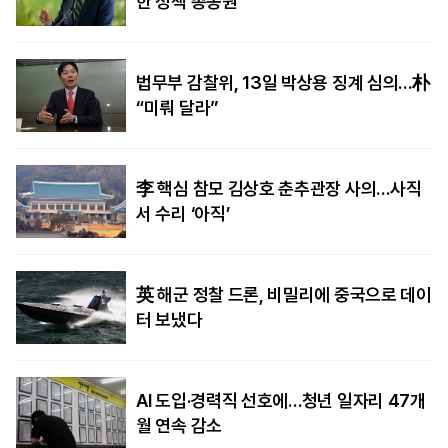
한 정책 총동원”
법무부 감찰위, 13일 박상용 징계 심의…朴
“미뤄 달라”
李 핵심 참모 김상호 춘추관장 사의…사직
서 수리 ‘아직’
英 해군 정찰 드론, 비밀리에 중국으로 데이
터 보냈다
AI 도입·경력직 선호에…청년 일자리 47개
월 연속 감소