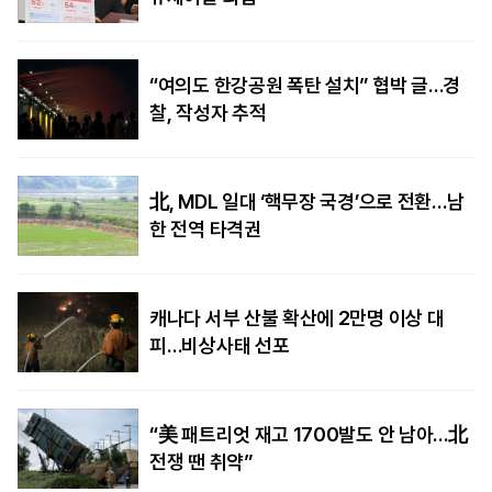
“여의도 한강공원 폭탄 설치” 협박 글…경
찰, 작성자 추적
北, MDL 일대 ‘핵무장 국경’으로 전환…남
한 전역 타격권
캐나다 서부 산불 확산에 2만명 이상 대
피…비상사태 선포
“美 패트리엇 재고 1700발도 안 남아…北
전쟁 땐 취약”