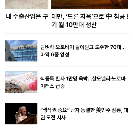
구
대만, ‘드론 지옥’으로 中 침공 문턱 높인다…무인
기 월 10만대 생산
담벼락·오토바이 들이받고 도주한 70대…
마약 6종 양성
식중독 환자 1만명 육박…살모넬라·노로바
이러스 급증
“생식권 중요” 난자 동결한 美민주 잠룡, 대
권 도전 시사