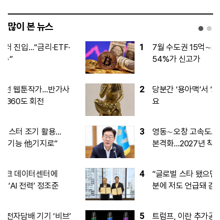
많이 본 뉴스
1
7월 수도권 15억∼20억원대 아파트 거래
54%가 신고가
2
당분간 ‘용아맥’서 ‘오디세이’ 보기 어려워
요
3
영동∼오창 고속도로, ‘환경평가 완료’로
본격화…2027년 착공, 2032년 완공
4
“글로벌 스타 됐으면”…이선민 “리센느 덕
분에 저도 언급돼 감격”
5
트럼프, 이란 추가공습 유보...이란, 호르무