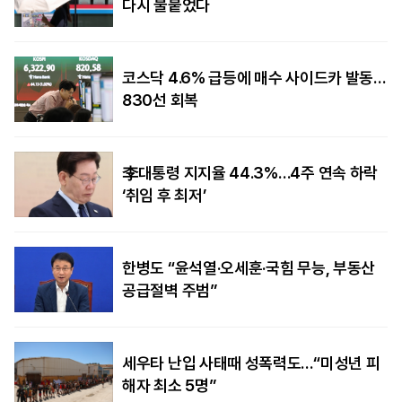
다시 불붙었다
코스닥 4.6% 급등에 매수 사이드카 발동…
830선 회복
李대통령 지지율 44.3%…4주 연속 하락
‘취임 후 최저’
한병도 “윤석열·오세훈·국힘 무능, 부동산
공급절벽 주범”
세우타 난입 사태때 성폭력도…“미성년 피
해자 최소 5명”