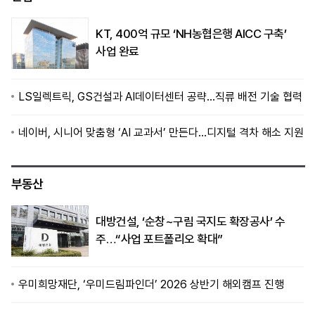
KT, 400억 규모 ‘NH농협은행 AICC 구축’
사업 완료
LS일렉트릭, GS건설과 AI데이터센터 공략…직류 배전 기술 협력
네이버, 시니어 맞춤형 ‘AI 교과서’ 만든다…디지털 격차 해소 지원
부동산
대방건설, ‘순창~구림 국지도 확장공사’ 수
주…“사업 포트폴리오 확대”
우미희망재단, ‘우미드림파인더’ 2026 상반기 해외캠프 진행