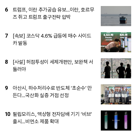
1
초강력 태풍 돌핀 저장성 등 中 남동부 상
륙
2
7월 수도권 15억∼20억원대 아파트 거래
54%가 신고가
3
검찰개혁 마치자 다시 사법부 겨눈
與…‘삼권분립’ 어디로
4
영동∼오창 고속도로, ‘환경평가 완료’로
본격화…2027년 착공, 2032년 완공
5
AT마드리드 이강인 ‘서울 데뷔전’, 맨시티
상대 첫선