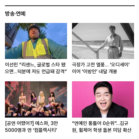
방송·연예
이선민 “리센느, 글로벌 스타 됐
극장가 고전 열풍… ‘오디세이’
으면…덕분에 저도 언급돼 감격”
이어 ‘이방인’ 내달 개봉
[공연 어땠어?] 에스파, 3만
“연예인 통틀어 0순위”…김규
5000명과 연 ‘컴플렉시티’
원, 휠체어 학생 돌본 미담 확산