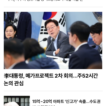
마
운
대
켓
세
학
파
동
워
문
골
프
李대통령, 메가프로젝트 2차 회의…주52시간
논의 관심
15억~20억 아파트 ‘신고가’ 속출…수도권