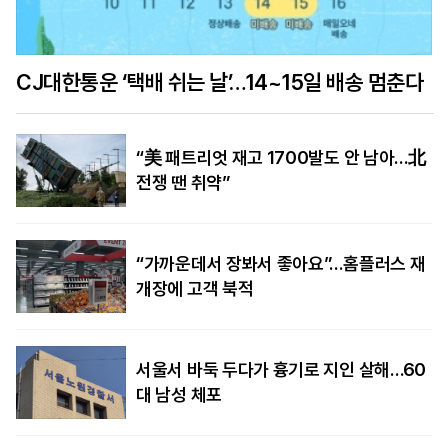
CJ대한통운 ‘택배 쉬는 날’…14~15일 배송 멈춘다
“美 패트리엇 재고 1700발도 안 남아…北
전쟁 땐 취약”
“가까운데서 장봐서 좋아요”…홈플러스 재
개장에 고객 북적
서울서 바둑 두다가 흉기로 지인 살해…60
대 남성 체포