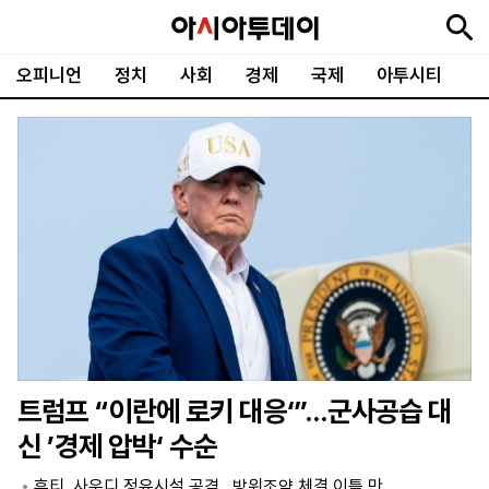
오피니언
정치
사회
경제
국제
아투시티
뉴
최
속
정
사
경
국
오
피
아
문
포
스
신
보
치
회
제
제
피
플
투
화
토
니
시
·
언
티
스
포
츠
ENGLISH
中
Tiếng
文
Việt
트럼프 “이란에 로키 대응‘”…군사공습 대
지
신
후
제
회
앱
신 ’경제 압박‘ 수순
면
문
원
보
사
설
보
구
하
24
소
치
후티, 사우디 정유시설 공격…방위조약 체결 이틀 만
기
독
기
시
개