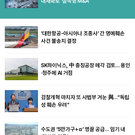
내재화로 ‘실속형 M&A’
‘대한항공-아시아나 조종사’ 간 명예훼손
사건 불송치 결정
SK하이닉스, 中 충칭공장 매각 검토… 용인
·청주에 AI 거점
검찰개혁 마치자 또 사법부 겨눈 與…“독립
성 훼손 우려”
수도권 ‘5만가구+α’ 영끌 공급… 임기 내