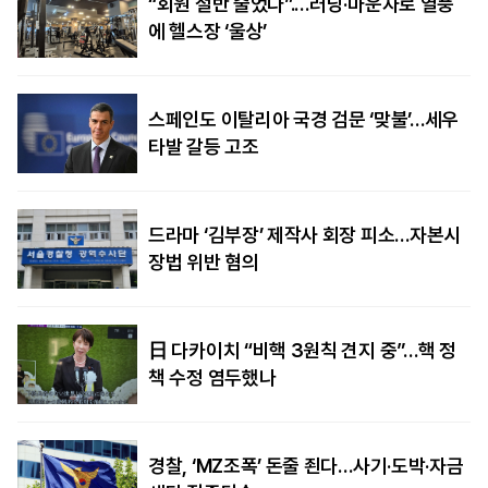
“회원 절반 줄었다”.…러닝·마운자로 열풍
에 헬스장 ‘울상’
스페인도 이탈리아 국경 검문 ‘맞불’…세우
타발 갈등 고조
드라마 ‘김부장’ 제작사 회장 피소…자본시
장법 위반 혐의
日 다카이치 “비핵 3원칙 견지 중”…핵 정
책 수정 염두했나
경찰, ‘MZ조폭’ 돈줄 죈다…사기·도박·자금