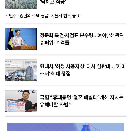
‘닥치고 착공’
민주 "양질의 주택 공급, 서울시 협조 중요"
청문회·특검·재검표 분수령…여야, ‘선관위
슈퍼위크’ 격돌
현대차 ‘하청 사용자성’ 다시 심판대… ‘카마
스터’ 최대 쟁점
국힘 “李대통령 ‘결혼 페널티’ 개선 지시는
유체이탈 화법”