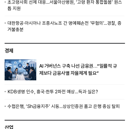
초고령사회 선제 대응…서울아산병원, ‘고령 환자 통합돌봄’ 원스
톱 지원
대한항공·아시아나 조종사노조 간 명예훼손전 ‘무혐의’…경찰, 증
거불충분
경제
AI 거버넌스 구축 나선 금융권…“일률적 규
제보다 금융사별 자율체계 필요”
KDB생명 인수, 흥국·한투 2파전 예상…득과 실은?
수협은행, ‘Sh금융지주’ 시동…상상인증권 품고 은행 중심 탈피
산업