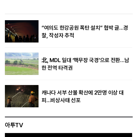
관 인준 가결
“여의도 한강공원 폭탄 설치” 협박 글…경
찰, 작성자 추적
北, MDL 일대 ‘핵무장 국경’으로 전환…남
한 전역 타격권
캐나다 서부 산불 확산에 2만명 이상 대
피…비상사태 선포
아투TV