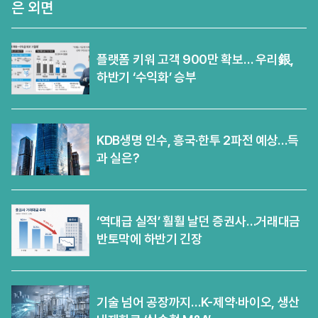
은 외면
플랫폼 키워 고객 900만 확보… 우리銀,
하반기 ‘수익화’ 승부
KDB생명 인수, 흥국·한투 2파전 예상…득
과 실은?
‘역대급 실적’ 훨훨 날던 증권사…거래대금
반토막에 하반기 긴장
기술 넘어 공장까지…K-제약·바이오, 생산