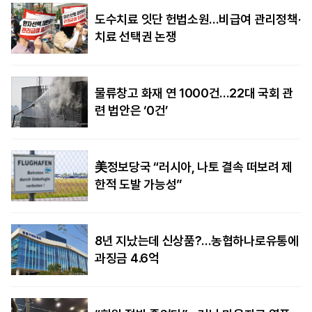
도수치료 잇단 헌법소원…비급여 관리정책·
치료 선택권 논쟁
물류창고 화재 연 1000건…22대 국회 관
련 법안은 ‘0건’
美정보당국 “러시아, 나토 결속 떠보려 제
한적 도발 가능성”
8년 지났는데 신상품?…농협하나로유통에
과징금 4.6억