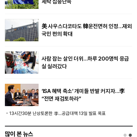
세탁 집중단속
美 사우스다코타도 韓운전면허 인정…재외
국민 편의 확대
사람 잡는 살인 더위…하루 200명씩 응급
실 실려갔다
‘ISA 혜택 축소’ 개미들 반발 커지자…李
“전면 재검토하라”
13시간30분 난상토론한 李…공급대책 13일 발표 목표
많이 본 뉴스