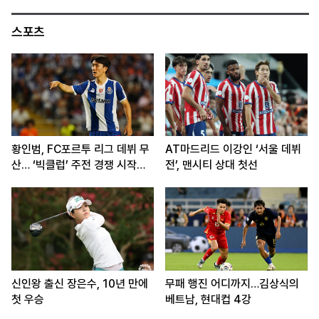
스포츠
황인범, FC포르투 리그 데뷔 무
AT마드리드 이강인 ‘서울 데뷔
산… ‘빅클럽’ 주전 경쟁 시작됐
전’, 맨시티 상대 첫선
다
신인왕 출신 장은수, 10년 만에
무패 행진 어디까지…김상식의
첫 우승
베트남, 현대컵 4강