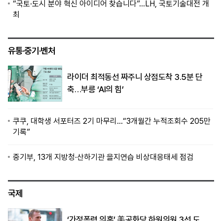
“국토·도시 분야 혁신 아이디어 찾습니다”…LH, 국토기술대전 개
최
유통·중기·벤처
라이더 최적동선 짜주니 상점도착 3.5분 단
축…부릉 ‘AI의 힘’
쿠쿠, 대학생 서포터즈 2기 마무리…“3개월간 누적조회수 205만
기록”
중기부, 13개 지방청·산하기관 을지연습 비상대응태세 점검
국제
‘가정폭력 의혹’ 美공화당 하원의원 3선 도