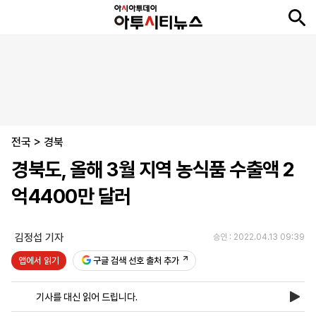
뉴
최
속
정
사
경
국
오
피
아
문
포
스
신
보
치
회
제
제
피
플
투
화
토
니
시
·
전국
언
티
스
>
경북
포
경북도, 올해 3월 지역 농식품 수출액 2
츠
억4400만 달러
ENGLISH
中
Tiếng
文
Việt
김정섭 기자
승인 : 2022.04.13 09:39
앱에서 읽기
구글 검색 선호 출처 추가
지
신
후
제
회
앱
면
문
원
보
사
설
기사를 대신 읽어 드립니다.
보
구
하
24
소
치
기
독
기
시
개