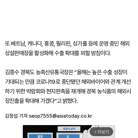
또 베트남, 캐나다, 홍콩, 필리핀, 싱가폴 등에 운영 중인 해외
상설판매장을 활성화해 수출 확대를 꾀할 방침이다.
김종수 경북도 농축산유통국장은 “올해는 높은 수출 성장이
기대되는 만큼 코로나19로 중단됐던 해외바이어와 관계 개선
하기 위한 박람회와 현지판촉을 재개해 경북 농식품의 해외시
장진출을 확대해 가겠다”고 밝혔다.
김정섭 기자
seop7555@asiatoday.co.kr
더보기
arrow_forward_ios