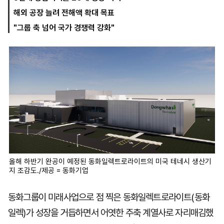
해외 공장 늘려 전해액 확대 목표
"그룹 축 넘어 국가 경쟁력 강화"
마
운
대
켓
세
학
파
동
워
문
골
프
올해 하반기 완공이 예정된 동화일렉트로라이트의 미국 테네시 생산기
지 조감도./제공 = 동화기업
동화그룹이 미래사업으로 점 찍은 동화일렉트로라이트(동화
일렉)가 성장을 거듭하면서 어엿한 주축 계열사로 자리매김했