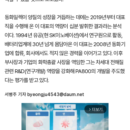
동화일렉이 양질의 성장을 거듭하는 데에는 2019년부터 대표
직을 수행해 온 이 대표의 역량이 십분 발휘한 결과라는 분석
이다. 1994년 유공(현 SK이노베이션)에서 연구원으로 활동,
배터리업계에 30년 넘게 몸담아온 이 대표는 2008년 동화기
업에 합류, 회사에서도 적지 않은 경력을 이어가고 있다. 이후
부사장과 기업의 화학총괄 사장을 역임한 그는 차세대 전해질
관련 R&D(연구개발) 역량을 강화해 PA800의 개발을 주도했
다는 평가를 받고 있다.
서병주 기자
byeongju4543@daum.net
더보기
arrow_forward_ios