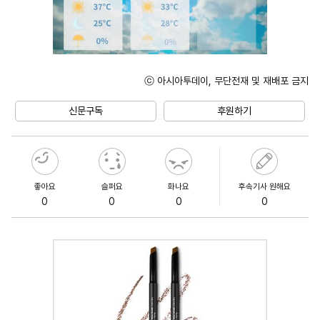
ⓒ 아시아투데이, 무단전재 및 재배포 금지
Unmute
신문구독
후원하기
좋아요
슬퍼요
화나요
후속기사 원해요
0
0
0
0