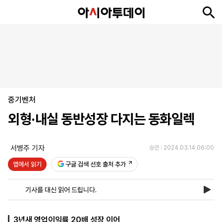
뉴
최
속
정
사
경
국
오
피
아
문
포
스
신
보
치
회
제
제
피
플
투
화
토
니
시
·
중기벤처
언
티
스
포
외형·내실 동반성장 다지는 동화일렉
츠
서병주 기자
승인 : 2024.03.14 06:00
ENGLISH
中
Tiếng
文
Việt
앱에서 읽기
구글 검색 선호 출처 추가
기사를 대신 읽어 드립니다.
지
신
후
제
회
앱
면
문
원
보
사
설
보
구
하
24
소
치
3년새 영업이익률 20배 성장 이어
기
독
기
시
개