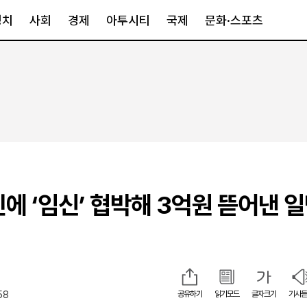
정치
사회
경제
아투시티
국제
문화·스포츠
경제
아투시티
국제
경제일반
종합
세계일반
정책
메트로
아시아·호주
금융·증권
경기·인천
북미
산업
세종·충청
중남미
IT·과학
영남
유럽
에 ‘임신’ 협박해 3억원 뜯어낸 일
부동산
호남
중동·아프리
유통
강원
청
중기·벤처
제주
58
공유하기
읽기모드
글자크기
기사듣
인스타그램