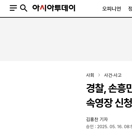
오피니언
오피니언
정치
사회
사설
정치일반
사회일반
칼럼·기고
청와대
사건·사고
기자의 눈
국회·정당
법원·검찰
피플
북한
교육·행정
사회
사건·사고
외교
노동·복지·환경
경찰, 손흥민
국방
보건·의학
정부
속영장 신
김홍찬 기자
SNS
승인 : 2025. 05. 16. 08:
뉴스스탠드
네이버블로그
아투TV(유튜브)
페이스북