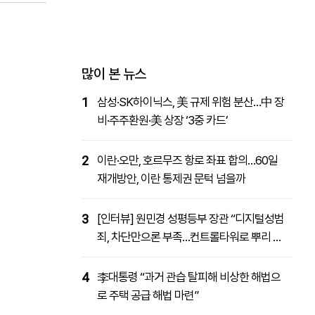
패밀리사이트
마켓파워
아투TV
대학동문골프최강전
많이 본 뉴스
1
삼성·SK하이닉스, 美 규제 위험 분산…中 장
비·주주환원·美 상장 ‘3중 카드’
2
이란·오만, 호르무즈 항로 좌표 합의…60일
재개방안, 이란 통제권 문턱 넘을까
3
[인터뷰] 원민경 성평등부 장관 “디지털성범
죄, 차단만으론 부족…컨트롤타워로 뿌리 뽑
을 것”
4
李대통령 “과거 관습 탈피해 비상한 해법으
로 주택 공급 해법 마련”