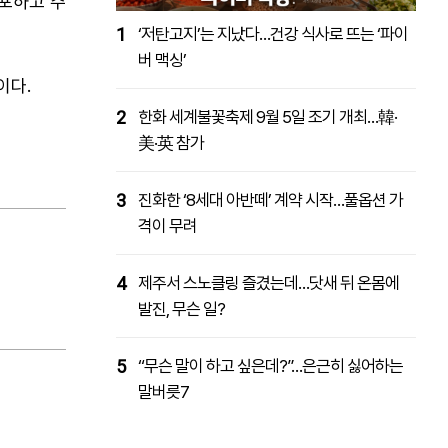
체포하고 주
1
‘저탄고지’는 지났다…건강 식사로 뜨는 ‘파이
버 맥싱’
이다.
2
한화 세계불꽃축제 9월 5일 조기 개최…韓·
美·英 참가
3
진화한 ‘8세대 아반떼’ 계약 시작…풀옵션 가
격이 무려
4
제주서 스노클링 즐겼는데…닷새 뒤 온몸에
발진, 무슨 일?
5
“무슨 말이 하고 싶은데?”…은근히 싫어하는
말버릇7