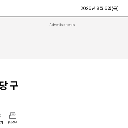
2026년 8월 6일(목)
Advertisements
문화·스포츠
최신
전체
방송
지면보기
가요
구독신청
영화
First Edition
문화
후원하기
당 구
카
종교
제보24시
스포츠
알립니다
여행
기
인쇄하기