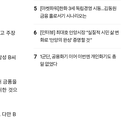
5
[마켓파워]한화 3세 독립경영 시동…김동원
금융 홀로서기 시나리오는
6
[인터뷰] 최대호 안양시장 “실질적 시민 삶 변
고 주장
화로 ‘안양의 완성’ 증명할 것”
7
1군단, 공용화기 이어 이번엔 개인화기도 총
남성 B씨
알 없었다
해 금품을
취한 것으
 다만 B