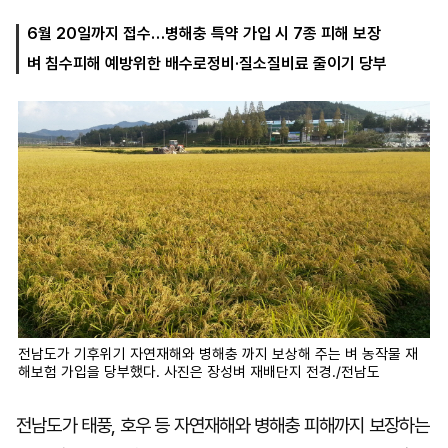
6월 20일까지 접수…병해충 특약 가입 시 7종 피해 보장
벼 침수피해 예방위한 배수로정비·질소질비료 줄이기 당부
마
운
대
켓
세
학
파
동
워
문
골
프
전남도가 기후위기 자연재해와 병해충 까지 보상해 주는 벼 농작물 재
해보험 가입을 당부했다. 사진은 장성벼 재배단지 전경./전남도
전남도가 태풍, 호우 등 자연재해와 병해충 피해까지 보장하는