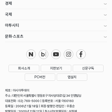
경제
국제
아투시티
문화·스포츠
회사소개
지면보기
신문구독
PC버전
앱설치
제호 : 아시아투데이
주소 : 대한민국 서울특별시 영등포구 의사당대로1길 34 인영빌딩
대표전화 : 02) 769-5000 | 등록번호 : 서울 아00160
등록일 : 2006년 1월 18일 | 회장·발행인·편집인 : 우종순
발행일자 : 2005년 11월 11일 | 청소년보호책임자 : 성희제