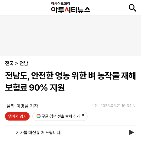
뉴
최
속
정
사
경
국
오
피
아
문
포
스
신
보
치
회
제
제
피
플
투
화
토
니
시
·
전국
언
티
스
>
전남
포
전남도, 안전한 영농 위한 벼 농작물 재해
츠
보험료 90% 지원
ENGLISH
中
Tiếng
文
Việt
남악
이명남 기자
수정 : 2025.05.21 16:34
앱에서 읽기
구글 검색 선호 출처 추가
지
신
후
제
회
앱
면
문
원
보
사
설
기사를 대신 읽어 드립니다.
보
구
하
24
소
치
기
독
기
시
개