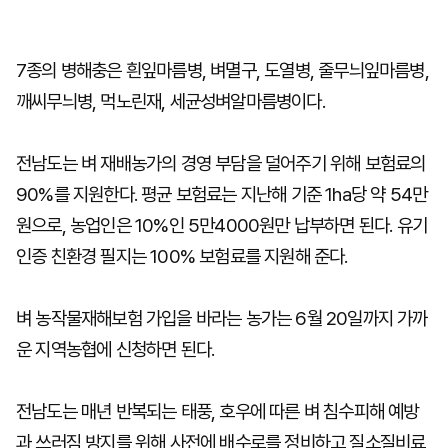
7종의 병해충은 흰잎마름병, 벼멸구, 도열병, 줄무늬잎마름병,
깨씨무늬병, 먹노린재, 세균성벼알마름병이다.
전남도는 벼 재배농가의 경영 부담을 덜어주기 위해 보험료의
90%를 지원한다. 평균 보험료는 지난해 기준 1ha당 약 54만
원으로, 농업인은 10%인 5만4000원만 납부하면 된다. 유기
인증 친환경 필지는 100% 보험료를 지원해 준다.
벼 농작물재해보험 가입을 바라는 농가는 6월 20일까지 가까
운 지역농협에 신청하면 된다.
전남도는 매년 반복되는 태풍, 호우에 따른 벼 침수피해 예방
과 쓰러짐 방지를 위해 사전에 배수로를 정비하고 질소질비료