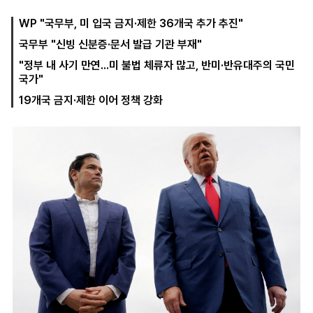
WP "국무부, 미 입국 금지·제한 36개국 추가 추진"
국무부 "신빙 신분증·문서 발급 기관 부재"
마
운
대
켓
세
학
"정부 내 사기 만연...미 불법 체류자 많고, 반미·반유대주의 국민
파
동
국가"
워
문
골
19개국 금지·제한 이어 정책 강화
프