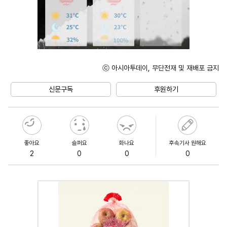
ⓒ 아시아투데이, 무단전재 및 재배포 금지
Mute
신문구독
후원하기
좋아요
슬퍼요
화나요
후속기사 원해요
2
0
0
0