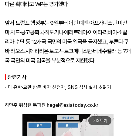
다른 확대라고 WP는 평가했다.
앞서 트럼프 행정부는 9일부터 이란·예멘·아프가니스탄·미얀
마·차드·콩고공화국·적도기니·에리트레아·아이티·리비아·소말
리아·수단 등 12개국 국민의 미국 입국을 금지했고, 부룬디·쿠
바·라오스·시에라리온·토고·투르크메니스탄·베네수엘라 등 7개
국 국민의 미국 입국을 부분적으로 제한했다.
관련기사
미 유학·교환 방문 비자 신청자, SNS 심사 실시 초읽기
하만주 워싱턴 특파원
hegel@asiatoday.co.kr
더보기
arrow_forward_ios