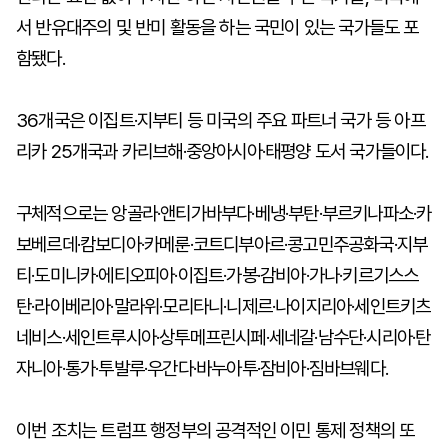
서 반유대주의 및 반미 활동을 하는 국민이 있는 국가들도 포
함됐다.
36개국은 이집트·지부티 등 미국의 주요 파트너 국가 등 아프
리카 25개국과 카리브해·중앙아시아·태평양 도서 국가들이다.
구체적으로는 앙골라·앤티가바부다·베냉·부탄·부르키나파소·카
보베르데·캄보디아·카메룬·코트디부아르·콩고민주공화국·지부
티·도미니카·에티오피아·이집트·가봉·감비아·가나·키르기스스
탄·라이베리아·말라위·모리타니·니제르·나이지리아·세인트키츠
네비스·세인트루시아·상투메프린시페·세네갈·남수단·시리아·탄
자니아·통가·투발루·우간다·바누아투·잠비아·짐바브웨다.
이번 조치는 트럼프 행정부의 공격적인 이민 통제 정책의 또