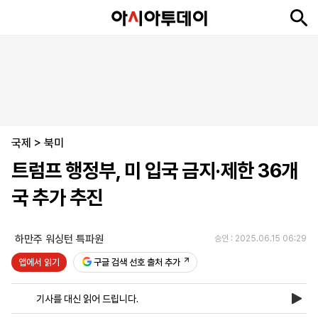
뉴
최
속
정
사
경
국
오
피
아
문
포
스
신
보
치
회
제
제
피
플
투
화
토
니
시
·
국제
언
티
스
>
북미
포
트럼프 행정부, 미 입국 금지·제한 36개
츠
국 추가 추진
ENGLISH
中
Tiếng
文
Việt
하만주 워싱턴 특파원
승인 : 2025.06.15 06:29
앱에서 읽기
구글 검색 선호 출처 추가
지
신
후
제
회
앱
면
문
원
보
사
설
기사를 대신 읽어 드립니다.
보
구
하
24
소
치
기
독
기
시
개