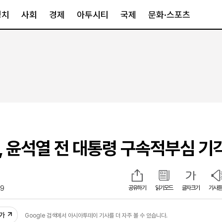
정치
사회
경제
아투시티
국제
문화·스포츠
경제
아투시티
국제
경제일반
종합
세계일반
정책
메트로
아시아·호주
금융·증권
경기·인천
북미
산업
세종·충청
중남미
IT·과학
영남
유럽
원, 윤석열 전 대통령 구속적부심 기
부동산
호남
중동·아프리
유통
강원
중기·벤처
제주
29
공유하기
읽기모드
글자크기
기사듣
인스타그램
추가
Google 검색에서 아시아투데이 기사를 더 자주 볼 수 있습니다.