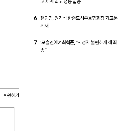
고 세계 최고 성능 입증
6
런민망, 권기식 한중도시우호협회장 기고문
게재
7
‘모솔연애2’ 최혁준, “시청자 불편하게 해 죄
송”
후원하기