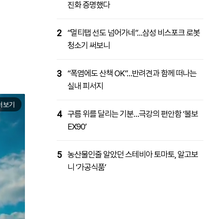
진화 증명했다
2
“멀티탭 선도 넘어가네”…삼성 비스포크 로봇
청소기 써보니
3
“폭염에도 산책 OK”…반려견과 함께 떠나는
실내 피서지
더보기
4
구름 위를 달리는 기분…극강의 편안함 ‘볼보
EX90’
5
농산물인줄 알았던 스테비아 토마토, 알고보
니 ‘가공식품’