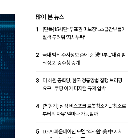
패밀리사이트
마켓파워
아투TV
대학동문골프최강전
많이 본 뉴스
1
[단독]15사단 ‘투표권 미보장’…초급간부들이
질책 두려워 ‘자체누락’
2
국내 범죄·수사정보 손에 쥔 행안부…‘대검 범
죄정보’ 중수청 승계
3
미 하원 공화당, 한국 정통망법 집행 브리핑
요구…쿠팡 이어 디지털 규제 압박
4
[체험기] 삼성 비스포크 로봇청소기…‘청소로
부터의 자유’ 얼마나 가능할까
5
LG AI 파운데이션 모델 ‘엑사원’, 美·中 제치