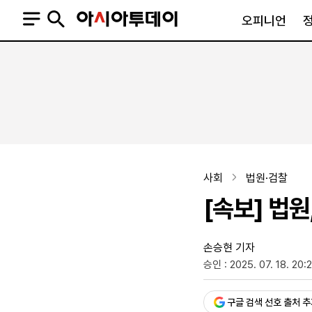
오피니언
오피니언
정치
사회
사설
정치일반
사회일반
칼럼·기고
청와대
사건·사고
기자의 눈
국회·정당
법원·검찰
피플
북한
교육·행정
사회
법원·검찰
외교
노동·복지·환경
[속보] 법
국방
보건·의학
정부
손승현 기자
승인 : 2025. 07. 18. 20:
SNS
뉴스스탠드
네이버블로그
아투TV(유튜브)
페이스북
구글 검색 선호 출처 