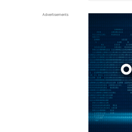
다국어뉴스
ENGLISH
Tiếng Việt
中文
Advertisements