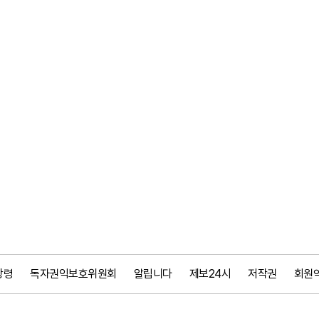
강령
독자권익보호위원회
알립니다
제보24시
저작권
회원