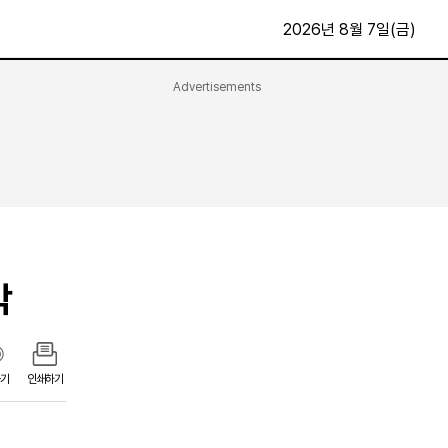
2026년 8월 7일(금)
Advertisements
문화·스포츠
최신
전체
방송
지면보기
가요
구독신청
영화
First Edition
문화
후원하기
각
카
종교
제보24시
스포츠
알립니다
여행
기
인쇄하기