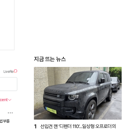
지금 뜨는 뉴스
1
선입견 깬 ‘디펜더 110’…일상형 오프로더의