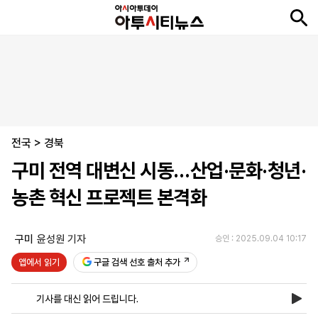
뉴
최
속
정
사
경
국
오
피
아
문
포
스
신
보
치
회
제
제
피
플
투
화
토
니
시
·
전국
언
티
스
>
경북
포
구미 전역 대변신 시동…산업·문화·청년·
츠
농촌 혁신 프로젝트 본격화
ENGLISH
中
Tiếng
文
Việt
구미
윤성원 기자
승인 : 2025.09.04 10:17
앱에서 읽기
구글 검색 선호 출처 추가
지
신
후
제
회
앱
면
문
원
보
사
설
기사를 대신 읽어 드립니다.
보
구
하
24
소
치
기
독
기
시
개