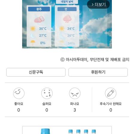
더보기
arrow_forward_ios
ⓒ 아시아투데이, 무단전재 및 재배포 금지
Unmute
신문구독
후원하기
좋아요
슬퍼요
화나요
후속기사 원해요
0
0
3
0