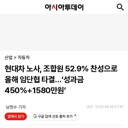
뉴
최
속
정
사
경
국
오
피
아
문
포
스
신
보
치
회
제
제
피
플
투
화
토
니
시
·
산업
언
티
스
>
자동차
포
현대차 노사, 조합원 52.9% 찬성으로
츠
올해 임단협 타결…‘성과금
ENGLISH
中
Tiếng
450%+1580만원’
文
Việt
남현수 기자
승인 : 2025.09.16 07:51
지
신
후
제
회
앱
앱에서 읽기
구글 검색 선호 출처 추가
면
문
원
보
사
설
보
구
하
24
소
치
기
독
기
시
개