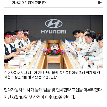
기사를 대신 읽어 드립니다.
마
운
대
켓
세
학
파
동
워
문
골
프
현대자동차 노사 대표가 지난 6월 18일 울산공장에서 올해 임금 및 단
체협약 상견례를 열고 있는 모습./연합
현대자동차 노사가 올해 임금 및 단체협약 교섭을 마무리했다.
지난 6월 18일 첫 상견례 이후 83일 만이다.