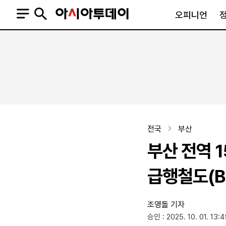
오피니언
오피니언
정치
사회
사설
정치일반
사회일반
칼럼·기고
청와대
사건·사고
기자의 눈
국회·정당
법원·검찰
피플
북한
교육·행정
전국
부산
외교
노동·복지·환경
부산 전역 
국방
보건·의학
정부
급행철도(B
조영돌 기자
SNS
승인 : 2025. 10. 01. 13:
뉴스스탠드
네이버블로그
아투TV(유튜브)
페이스북