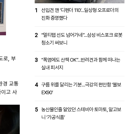
1
선입견 깬 ‘디펜더 110’…일상형 오프로더의
진화 증명했다
2
“멀티탭 선도 넘어가네”…삼성 비스포크 로봇
청소기 써보니
도로, 부
3
“폭염에도 산책 OK”…반려견과 함께 떠나는
실내 피서지
환경 교통
4
구름 위를 달리는 기분…극강의 편안함 ‘볼보
줄이고 사
EX90’
5
농산물인줄 알았던 스테비아 토마토, 알고보
니 ‘가공식품’