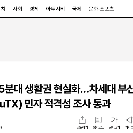
정치
사회
경제
아투시티
국제
문화·스포츠
경제
아투시티
국제
경제일반
종합
세계일반
정책
메트로
아시아·호주
금융·증권
경기·인천
북미
산업
세종·충청
중남미
IT·과학
영남
유럽
15분대 생활권 현실화…차세대 부
부동산
호남
중동·아프리
유통
강원
uTX) 민자 적격성 조사 통과
중기·벤처
제주
49
공유하기
읽기모드
글자크기
기사듣
인스타그램