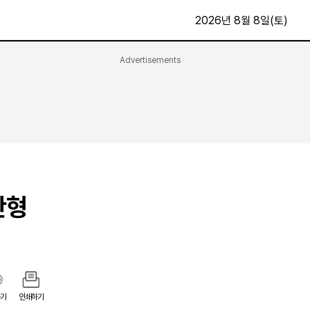
2026년 8월 8일(토)
Advertisements
문화·스포츠
최신
전체
방송
지면보기
가요
구독신청
영화
First Edition
문화
후원하기
산형
카
종교
제보24시
스포츠
알립니다
여행
기
인쇄하기