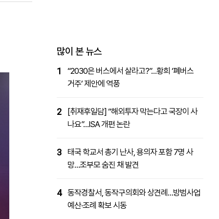
패밀리사이트
마켓파워
아투TV
대학동문골프최강전
많이 본 뉴스
1
“2030은 버스에서 살라고?”…황희 ‘폐버스
거주’ 제안에 역풍
2
[취재후일담] “해외투자 막는다고 국장이 사
나요”…ISA 개편 논란
3
태국 학교서 총기 난사, 용의자 포함 7명 사
망…조부모 숨진 채 발견
4
동작경찰서, 동작구의회와 상견례…방범사업
예산·조례 확보 시동