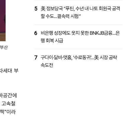
5
美 정보당국 “푸틴, 수년 내 나토 회원국 공격
할 수도…결속력 시험”
6
비은행 성장에도 웃지 못한 BNK·JB금융…은
행 회복 시급
 부산
7
구다이·달바·앳홈, ‘수로동귀’…美 시장 공략
속도전
차세대 부
지하공간에
을 고속철
정책"이라