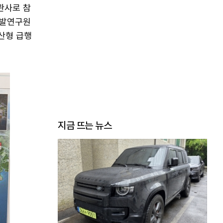
관사로 참
국개발연구원
부산형 급행
지금 뜨는 뉴스