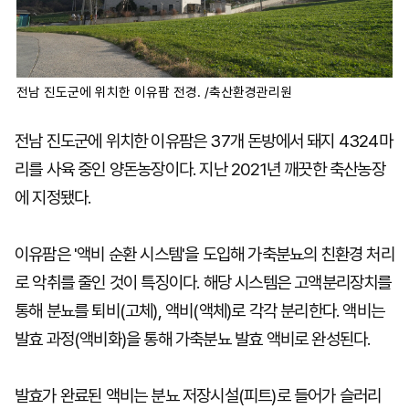
전남 진도군에 위치한 이유팜 전경. /축산환경관리원
전남 진도군에 위치한 이유팜은 37개 돈방에서 돼지 4324마
리를 사육 중인 양돈농장이다. 지난 2021년 깨끗한 축산농장
에 지정됐다.
이유팜은 '액비 순환 시스템'을 도입해 가축분뇨의 친환경 처리
로 악취를 줄인 것이 특징이다. 해당 시스템은 고액분리장치를
통해 분뇨를 퇴비(고체), 액비(액체)로 각각 분리한다. 액비는
발효 과정(액비화)을 통해 가축분뇨 발효 액비로 완성된다.
발효가 완료된 액비는 분뇨 저장시설(피트)로 들어가 슬러리