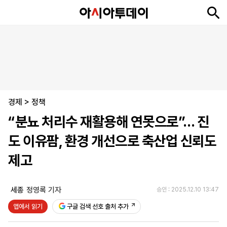
뉴
최
속
정
사
경
국
오
피
아
문
포
스
신
보
치
회
제
제
피
플
투
화
토
니
시
·
경제
언
티
스
>
정책
포
“분뇨 처리수 재활용해 연못으로”… 진
츠
도 이유팜, 환경 개선으로 축산업 신뢰도
ENGLISH
中
Tiếng
제고
文
Việt
세종
정영록 기자
승인 : 2025.12.10 13:47
지
신
후
제
회
앱
앱에서 읽기
구글 검색 선호 출처 추가
면
문
원
보
사
설
보
구
하
24
소
치
기
독
기
시
개