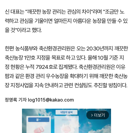
신 대표는 "깨끗한 농장 관리는 관심의 차이"라며 "조금만 노
력하고 관심을 기울이면 얼마든지 아름다운 농장을 만들 수 있
을 것"이라고 했다.
한편 농식품부와 축산환경관리원은 오는 2030년까지 깨끗한
축산농장 1만호 지정을 목표로 하고 있다. 올해 10월 기준 지
정 현황은 누적 7924호로 집계됐다. 축산환경관리원은 이유
팜과 같은 환경 관리 우수농장을 확대하기 위해 깨끗한 축산농
장 지정사업을 지속 안내하고 관련 컨설팅도 추진할 방침이다.
정영록 기자
log1015@kakao.com
더보기
arrow_forward_ios