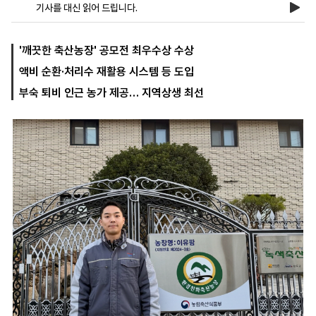
기사를 대신 읽어 드립니다.
마
운
대
'깨끗한 축산농장' 공모전 최우수상 수상
켓
세
학
액비 순환·처리수 재활용 시스템 등 도입
파
동
워
문
부숙 퇴비 인근 농가 제공… 지역상생 최선
골
프