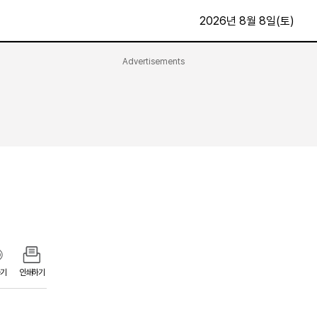
2026년 8월 8일(토)
Advertisements
문화·스포츠
최신
전체
방송
지면보기
가요
구독신청
영화
First Edition
문화
후원하기
카
종교
제보24시
스포츠
알립니다
여행
기
인쇄하기