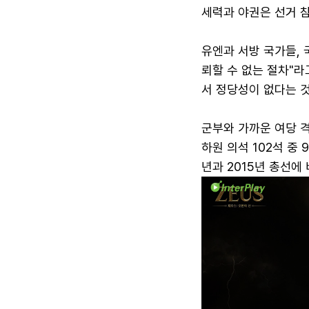
세력과 야권은 선거 
유엔과 서방 국가들,
뢰할 수 없는 절차"
서 정당성이 없다는 것
군부와 가까운 여당 격
하원 의석 102석 중 
년과 2015년 총선에