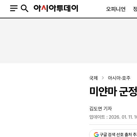
오피니언
오피니언
정치
사회
사설
정치일반
사회일반
칼럼·기고
청와대
사건·사고
기자의 눈
국회·정당
법원·검찰
피플
북한
교육·행정
국제
아시아·호주
외교
노동·복지·환경
미얀마 군정
국방
보건·의학
정부
김도연 기자
업데이트 : 2026. 01. 11. 
승인 : 2026. 01. 11. 10:4
SNS
뉴스스탠드
네이버블로그
아투TV(유튜브)
페이스북
구글 검색 선호 출처 