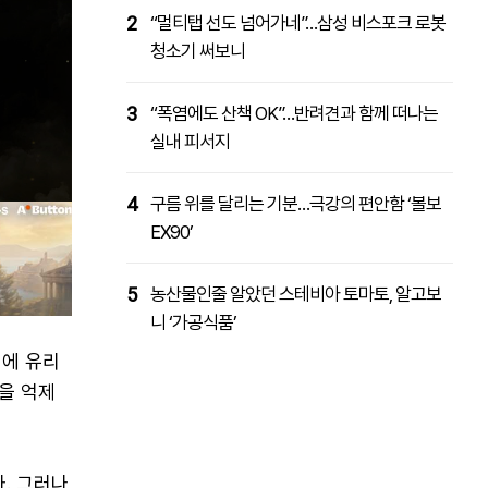
2
“멀티탭 선도 넘어가네”…삼성 비스포크 로봇
청소기 써보니
3
“폭염에도 산책 OK”…반려견과 함께 떠나는
실내 피서지
4
구름 위를 달리는 기분…극강의 편안함 ‘볼보
EX90’
5
농산물인줄 알았던 스테비아 토마토, 알고보
니 ‘가공식품’
정에 유리
을 억제
. 그러나