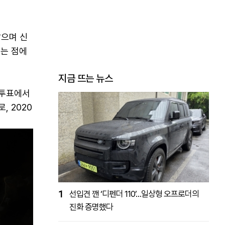
않으며 신
라는 점에
지금 뜨는 뉴스
 투표에서
, 2020
1
선입견 깬 ‘디펜더 110’…일상형 오프로더의
진화 증명했다