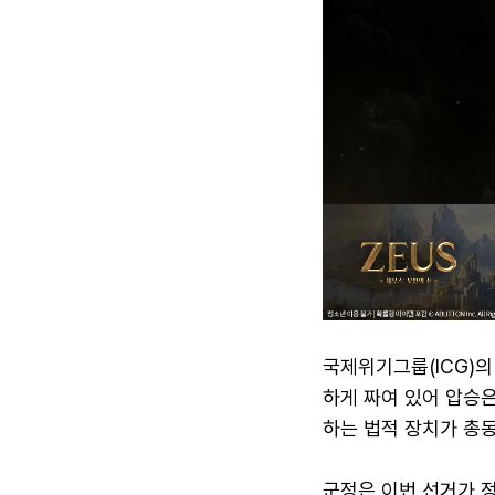
국제위기그룹(ICG)의
하게 짜여 있어 압승은
하는 법적 장치가 총
군정은 이번 선거가 