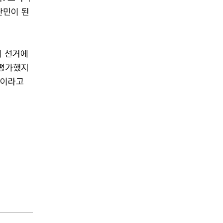
란민이 된
계 선거에
 평가했지
것이라고