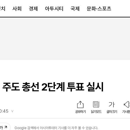
정치
사회
경제
아투시티
국제
문화·스포츠
경제
아투시티
국제
경제일반
종합
세계일반
정책
메트로
아시아·호주
금융·증권
경기·인천
북미
산업
세종·충청
중남미
IT·과학
영남
유럽
 주도 총선 2단계 투표 실시
부동산
호남
중동·아프리
유통
강원
중기·벤처
제주
10:45
공유하기
읽기모드
글자크기
기사듣
4
인스타그램
추가
Google 검색에서 아시아투데이 기사를 더 자주 볼 수 있습니다.