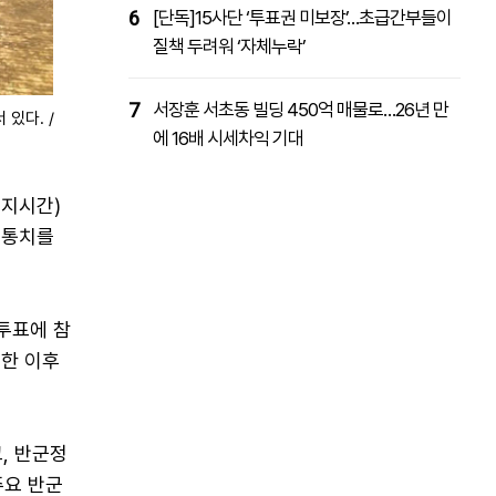
6
[단독]15사단 ‘투표권 미보장’…초급간부들이
질책 두려워 ‘자체누락’
7
서장훈 서초동 빌딩 450억 매물로…26년 만
있다. /
에 16배 시세차익 기대
현지시간)
 통치를
투표에 참
금한 이후
, 반군정
주요 반군