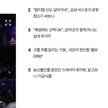
2
“멀티탭 선도 넘어가네”…삼성 비스포크 로봇
청소기 써보니
3
“폭염에도 산책 OK”…반려견과 함께 떠나는
실내 피서지
4
구름 위를 달리는 기분…극강의 편안함 ‘볼보
EX90’
5
농산물인줄 알았던 스테비아 토마토, 알고보
니 ‘가공식품’