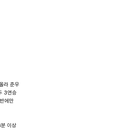
 올라 준우
두 3연승
전반에만
8분 이상