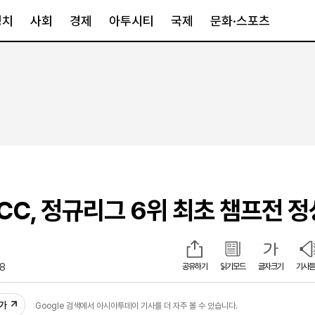
정치
사회
경제
아투시티
국제
문화·스포츠
경제
아투시티
국제
경제일반
종합
세계일반
정책
메트로
아시아·호주
금융·증권
경기·인천
북미
산업
세종·충청
중남미
IT·과학
영남
유럽
CC, 정규리그 6위 최초 챔프전 정
부동산
호남
중동·아프리
유통
강원
중기·벤처
제주
18
공유하기
읽기모드
글자크기
기사듣
인스타그램
추가
Google 검색에서 아시아투데이 기사를 더 자주 볼 수 있습니다.