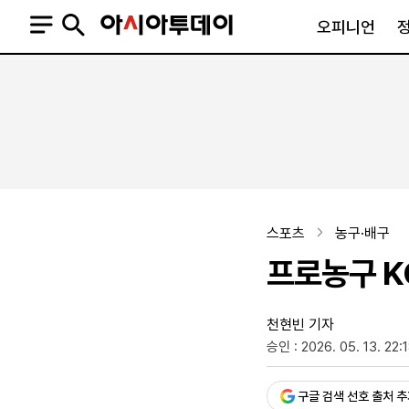
오피니언
오피니언
정치
사회
사설
정치일반
사회일반
칼럼·기고
청와대
사건·사고
기자의 눈
국회·정당
법원·검찰
피플
북한
교육·행정
스포츠
농구·배구
외교
노동·복지·환경
프로농구 K
국방
보건·의학
정부
천현빈 기자
승인 : 2026. 05. 13. 22:
SNS
뉴스스탠드
네이버블로그
아투TV(유튜브)
페이스북
구글 검색 선호 출처 