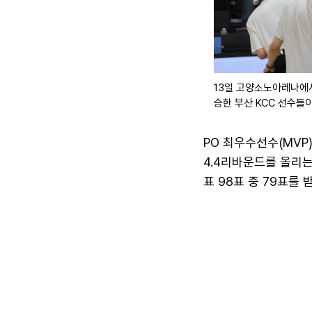
13일 고양소노아레나에서 
승한 부산 KCC 선수들
PO 최우수선수(MVP)
4.4리바운드를 올리는
표 98표 중 79표를 