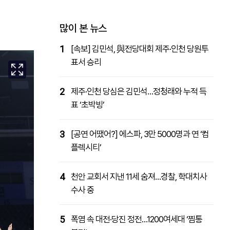
패밀리사이트
마켓파워
아투TV
대학동문골프최강전
많이 본 뉴스
1
[속보] 김민석, 與전당대회 제주·인천 당원투
표서 승리
2
제주·인천 당심은 김민석…정청래와 누적 득
표 ‘초박빙’
3
[공연 어땠어?] 에스파, 3만 5000명과 연 ‘컴
플렉시티’
4
천안 교회서 지낸 11세 숨져…경찰, 학대치사
수사 중
5
폭염 속 대전·당진 정전…1200여세대 ‘찜통