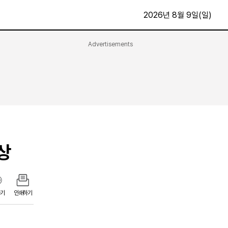
2026년 8월 9일(일)
Advertisements
문화·스포츠
최신
전체
방송
지면보기
가요
구독신청
영화
First Edition
문화
후원하기
상
카
종교
제보24시
스포츠
알립니다
여행
기
인쇄하기