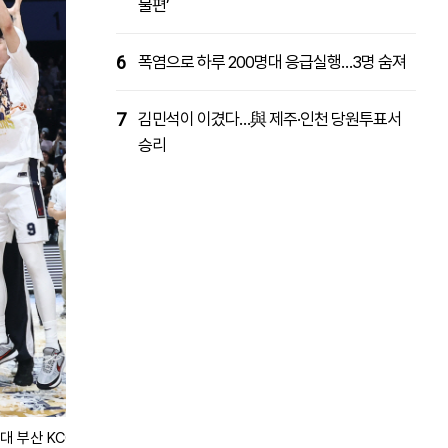
불편’
6
폭염으로 하루 200명대 응급실행…3명 숨져
7
김민석이 이겼다…與 제주·인천 당원투표서
승리
대 부산 KCC