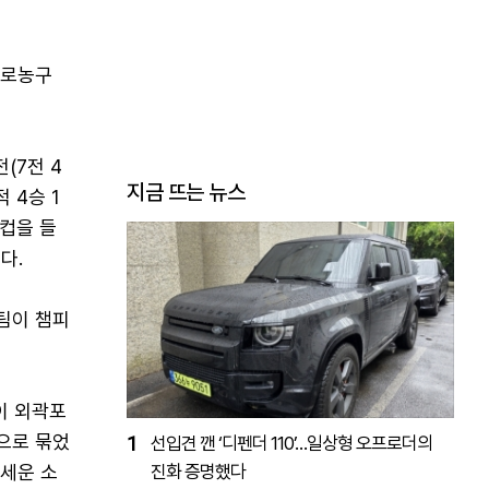
프로농구
(7전 4
지금 뜨는 뉴스
 4승 1
승컵을 들
다.
위팀이 챔피
이 외곽포
점으로 묶었
1
선입견 깬 ‘디펜더 110’…일상형 오프로더의
앞세운 소
진화 증명했다