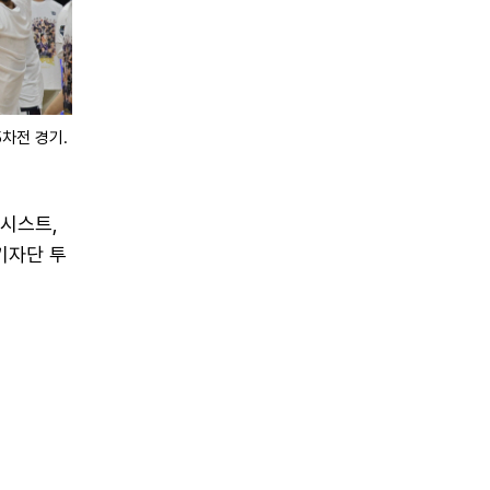
5차전 경기. 우
어시스트,
기자단 투