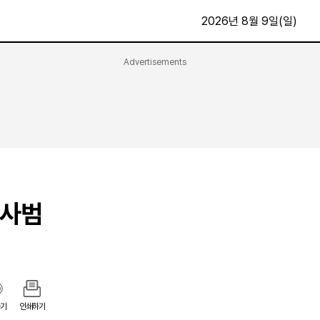
2026년 8월 9일(일)
Advertisements
문화·스포츠
최신
전체
방송
지면보기
가요
구독신청
영화
First Edition
문화
후원하기
약사범
카
종교
제보24시
스포츠
알립니다
여행
기
인쇄하기