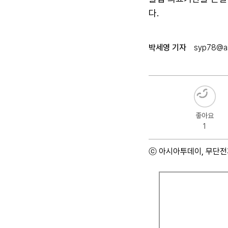
다.
박세영 기자
syp78@as
좋아요
1
ⓒ 아시아투데이, 무단전