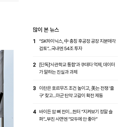
패밀리사이트
마켓파워
아투TV
대학동문골프최강전
많이 본 뉴스
1
“SK하이닉스, 中 충칭 후공정 공장 지분매각
검토”…국내엔 54조 투자
2
[단독]‘사관학교 통합’과 쿠데타 억제, 데이터
가 말하는 진실과 과제
3
이란은 호르무즈 조건 높이고, 美는 전쟁 ‘출
구’ 찾고…마군 탄약 고갈이 확전 제동
4
바이든 암 뼈 전이…헌터 “지켜보기 정말 슬
퍼”...부친 사면엔 “모두에 안 좋아”