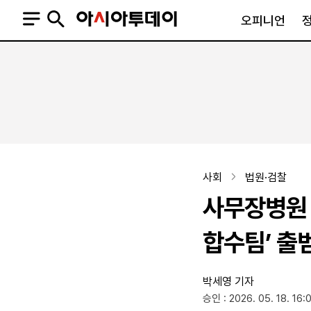
오피니언
오피니언
정치
사회
사설
정치일반
사회일반
칼럼·기고
청와대
사건·사고
기자의 눈
국회·정당
법원·검찰
피플
북한
교육·행정
사회
법원·검찰
외교
노동·복지·환경
사무장병원 
국방
보건·의학
정부
합수팀’ 출
박세영 기자
SNS
승인 : 2026. 05. 18. 16:
뉴스스탠드
네이버블로그
아투TV(유튜브)
페이스북