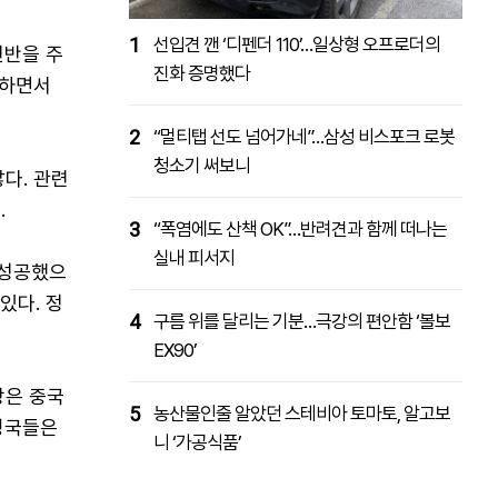
1
선입견 깬 ‘디펜더 110’…일상형 오프로더의
전반을 주
진화 증명했다
지하면서
2
“멀티탭 선도 넘어가네”…삼성 비스포크 로봇
청소기 써보니
다. 관련
.
3
“폭염에도 산책 OK”…반려견과 함께 떠나는
실내 피서지
 성공했으
있다. 정
4
구름 위를 달리는 기분…극강의 편안함 ‘볼보
EX90’
망은 중국
5
농산물인줄 알았던 스테비아 토마토, 알고보
맹국들은
니 ‘가공식품’