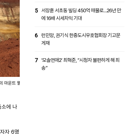
5
서장훈 서초동 빌딩 450억 매물로…26년 만
에 16배 시세차익 기대
6
런민망, 권기식 한중도시우호협회장 기고문
게재
7
‘모솔연애2’ 최혁준, “시청자 불편하게 해 죄
송”
너스의 마운트 웰드 가공공장으로 희토류를
축소에 나
자자 6명