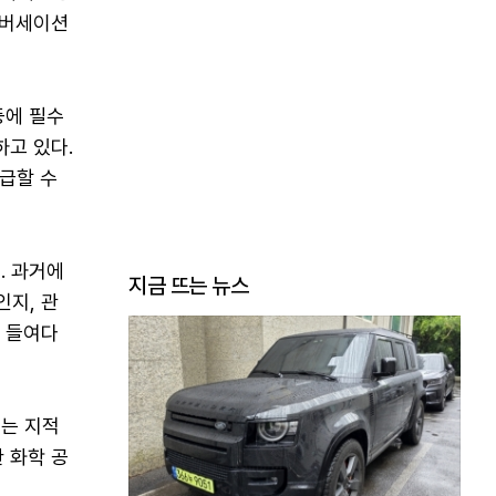
컨버세이션
등에 필수
하고 있다.
공급할 수
. 과거에
지금 뜨는 뉴스
인지, 관
로 들여다
는 지적
 화학 공