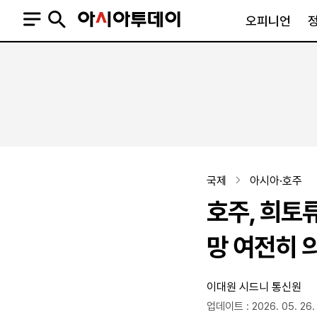
오피니언
오피니언
정치
사회
사설
정치일반
사회일반
칼럼·기고
청와대
사건·사고
기자의 눈
국회·정당
법원·검찰
피플
북한
교육·행정
국제
아시아·호주
외교
노동·복지·환경
호주, 희토
국방
보건·의학
정부
망 여전히 
이대원 시드니 통신원
SNS
뉴스스탠드
네이버블로그
아투TV(유튜브)
페이스북
업데이트 : 2026. 05. 26. 