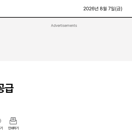
2026년 8월 7일(금)
Advertisements
문화·스포츠
최신
전체
방송
지면보기
가요
구독신청
영화
First Edition
문화
후원하기
공급
카
종교
제보24시
스포츠
알립니다
여행
기
인쇄하기