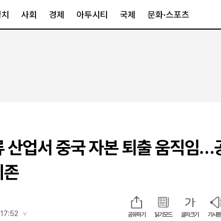
정치
사회
경제
아투시티
국제
문화·스포츠
경제
아투시티
국제
경제일반
종합
세계일반
정책
메트로
아시아·호주
금융·증권
경기·인천
북미
산업
세종·충청
중남미
IT·과학
영남
유럽
류 산업서 중국 자본 퇴출 움직임…
부동산
호남
중동·아프리
유통
강원
의존
중기·벤처
제주
인스타그램
17:52
공유하기
읽기모드
글자크기
기사듣