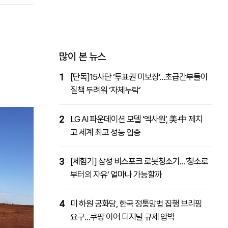
패밀리사이트
마켓파워
아투TV
대학동문골프최강전
많이 본 뉴스
1
[단독]15사단 ‘투표권 미보장’…초급간부들이
질책 두려워 ‘자체누락’
2
LG AI 파운데이션 모델 ‘엑사원’, 美·中 제치
고 세계 최고 성능 입증
3
[체험기] 삼성 비스포크 로봇청소기…‘청소로
부터의 자유’ 얼마나 가능할까
4
미 하원 공화당, 한국 정통망법 집행 브리핑
요구…쿠팡 이어 디지털 규제 압박