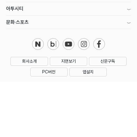
아투시티
문화·스포츠
회사소개
지면보기
신문구독
PC버전
앱설치
제호 : 아시아투데이
주소 : 대한민국 서울특별시 영등포구 의사당대로1길 34 인영빌딩
대표전화 : 02) 769-5000 | 등록번호 : 서울 아00160
등록일 : 2006년 1월 18일 | 회장·발행인·편집인 : 우종순
발행일자 : 2005년 11월 11일 | 청소년보호책임자 : 성희제
아시아투데이의 모든 콘텐츠(기사)는 저작권법의 보호를 받으며, 무단전재 및 수집,
복사, 재배포 등을 금지합니다.
Copyright by ASIATODAY Co., Ltd. All Rights Reserved.