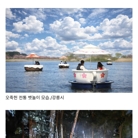
마
운
대
켓
세
학
파
동
워
문
골
프
오죽헌 전통 뱃놀이 모습./강릉시