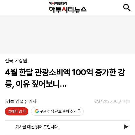
뉴
최
속
정
사
경
국
오
피
아
문
포
스
신
보
치
회
제
제
피
플
투
화
토
니
시
·
전국
언
티
스
>
강원
포
4월 한달 관광소비액 100억 증가한 강
츠
릉, 이유 짚어보니...
ENGLISH
中
Tiếng
文
Việt
강릉
김철수 기자
승인 : 2026.06.01 11:11
앱에서 읽기
구글 검색 선호 출처 추가
지
신
후
제
회
앱
면
문
원
보
사
설
기사를 대신 읽어 드립니다.
보
구
하
24
소
치
기
독
기
시
개