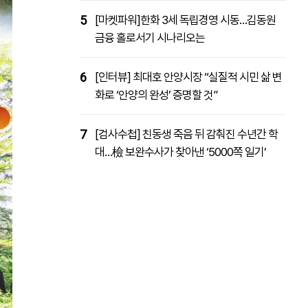
5
[마켓파워]한화 3세 독립경영 시동…김동원
금융 홀로서기 시나리오는
6
[인터뷰] 최대호 안양시장 “실질적 시민 삶 변
화로 ‘안양의 완성’ 증명할 것”
7
[검사수첩] 친동생 죽음 뒤 감춰진 수년간 학
대…檢 보완수사가 찾아낸 ‘5000쪽 일기’