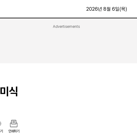
2026년 8월 6일(목)
Advertisements
문화·스포츠
최신
전체
방송
지면보기
가요
구독신청
영화
First Edition
문화
후원하기
 미식
카
종교
제보24시
스포츠
알립니다
여행
기
인쇄하기