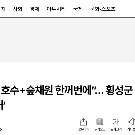
정치
사회
경제
아투시티
국제
문화·스포츠
경제
아투시티
국제
경제일반
종합
세계일반
정책
메트로
아시아·호주
금융·증권
경기·인천
북미
산업
세종·충청
중남미
IT·과학
영남
유럽
호수+숲채원 한꺼번에”… 횡성군
부동산
호남
중동·아프리
유통
강원
’
중기·벤처
제주
08
공유하기
읽기모드
글자크기
기사듣
인스타그램