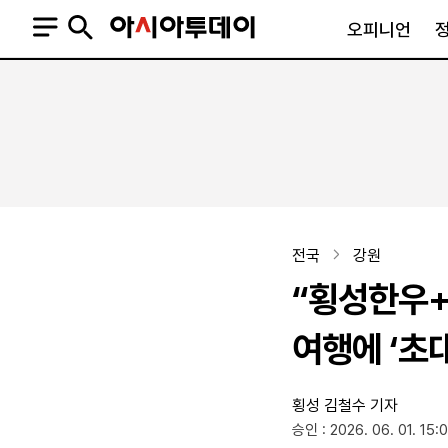
오피니언
오피니언
정치
사회
사설
정치일반
사회일반
칼럼·기고
청와대
사건·사고
기자의 눈
국회·정당
법원·검찰
피플
북한
교육·행정
전국
강원
외교
노동·복지·환경
“횡성한우+
국방
보건·의학
정부
여행에 ‘초대
횡성
김철수 기자
SNS
승인 : 2026. 06. 01. 15:
뉴스스탠드
네이버블로그
아투TV(유튜브)
페이스북