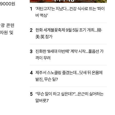
9000원
1
‘저탄고지’는 지났다…건강 식사로 뜨는 ‘파이
버 맥싱’
관광 콘텐
2
한화 세계불꽃축제 9월 5일 조기 개최…韓·
자원 및
美·英 참가
3
진화한 ‘8세대 아반떼’ 계약 시작…풀옵션 가
격이 무려
4
제주서 스노클링 즐겼는데…닷새 뒤 온몸에
발진, 무슨 일?
5
“무슨 말이 하고 싶은데?”…은근히 싫어하는
말버릇7