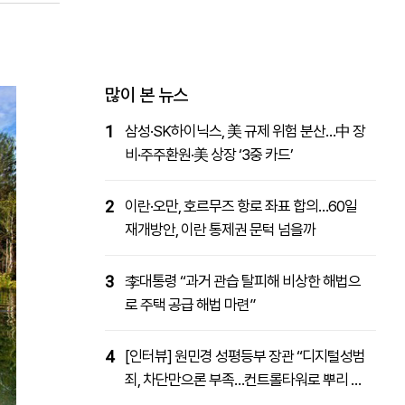
패밀리사이트
마켓파워
아투TV
대학동문골프최강전
많이 본 뉴스
1
삼성·SK하이닉스, 美 규제 위험 분산…中 장
비·주주환원·美 상장 ‘3중 카드’
2
이란·오만, 호르무즈 항로 좌표 합의…60일
재개방안, 이란 통제권 문턱 넘을까
3
李대통령 “과거 관습 탈피해 비상한 해법으
로 주택 공급 해법 마련”
4
[인터뷰] 원민경 성평등부 장관 “디지털성범
죄, 차단만으론 부족…컨트롤타워로 뿌리 뽑
을 것”