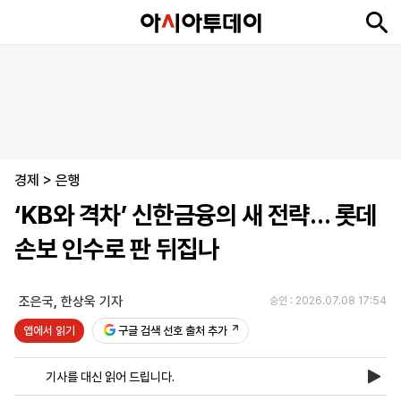
뉴
최
속
정
사
경
국
오
피
아
문
포
스
신
보
치
회
제
제
피
플
투
화
토
니
시
·
경제
언
티
스
>
은행
포
‘KB와 격차’ 신한금융의 새 전략… 롯데
츠
손보 인수로 판 뒤집나
ENGLISH
中
Tiếng
文
Việt
조은국
,
한상욱 기자
승인 : 2026.07.08 17:54
앱에서 읽기
구글 검색 선호 출처 추가
지
신
후
제
회
앱
면
문
원
보
사
설
기사를 대신 읽어 드립니다.
보
구
하
24
소
치
기
독
기
시
개