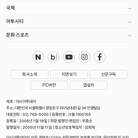
국제
아투시티
문화·스포츠
회사소개
지면보기
신문구독
PC버전
앱설치
제호 : 아시아투데이
주소 : 대한민국 서울특별시 영등포구 의사당대로1길 34 인영빌딩
대표전화 : 02) 769-5000 | 등록번호 : 서울 아00160
등록일 : 2006년 1월 18일 | 회장·발행인·편집인 : 우종순
발행일자 : 2005년 11월 11일 | 청소년보호책임자 : 성희제
아시아투데이의 모든 콘텐츠(기사)는 저작권법의 보호를 받으며, 무단전재 및 수집,