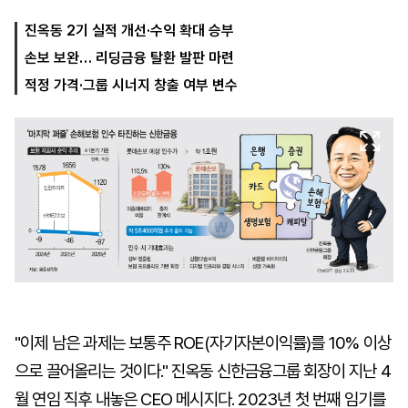
진옥동 2기 실적 개선·수익 확대 승부
손보 보완… 리딩금융 탈환 발판 마련
마
운
대
켓
세
학
적정 가격·그룹 시너지 창출 여부 변수
파
동
워
문
골
프
"이제 남은 과제는 보통주 ROE(자기자본이익률)를 10% 이상
으로 끌어올리는 것이다." 진옥동 신한금융그룹 회장이 지난 4
월 연임 직후 내놓은 CEO 메시지다. 2023년 첫 번째 임기를