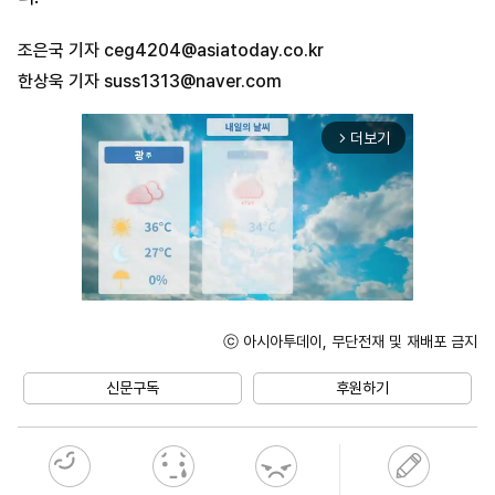
조은국 기자
ceg4204@asiatoday.co.kr
한상욱 기자
suss1313@naver.com
더보기
arrow_forward_ios
ⓒ 아시아투데이, 무단전재 및 재배포 금지
Unmute
신문구독
후원하기