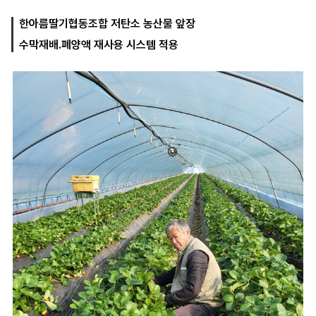
한아름딸기협동조합 저탄소 농산물 앞장
수막재배.폐양액 재사용 시스템 적용
마
운
대
켓
세
학
파
동
워
문
골
프