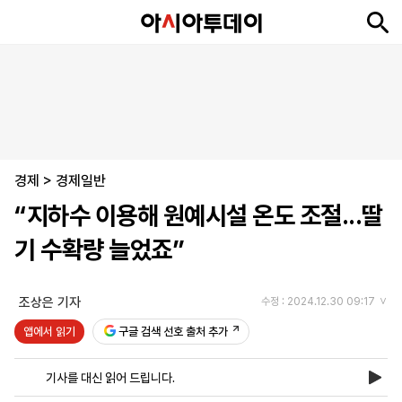
뉴
최
속
정
사
경
국
오
피
아
문
포
스
신
보
치
회
제
제
피
플
투
화
토
니
시
·
경제
언
티
스
>
경제일반
포
“지하수 이용해 원예시설 온도 조절...딸
츠
기 수확량 늘었죠”
ENGLISH
中
Tiếng
文
Việt
조상은 기자
수정 : 2024.12.30 09:17
앱에서 읽기
구글 검색 선호 출처 추가
지
신
후
제
회
앱
면
문
원
보
사
설
기사를 대신 읽어 드립니다.
보
구
하
24
소
치
기
독
기
시
개