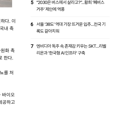
5
“2030은 버스에서 살라고?”…황희 ‘폐버스
거주’ 제안에 역풍
하다. 이
6
서울 ‘38도’ 역대 가장 뜨거운 입추…전국 기
 국내 축
록도 갈아치워
7
엔비디아 독주 속 존재감 키우는 SKT…리벨
자원화 촉
리온과 ‘한국형 AI 인프라’ 구축
로 한다.
뇨를 처
등 바이오
 제공하고