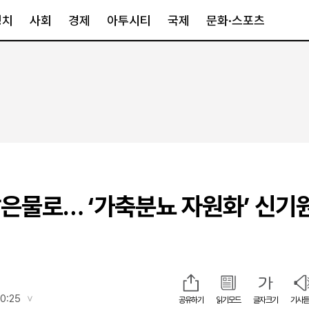
정치
사회
경제
아투시티
국제
문화·스포츠
경제
아투시티
국제
경제일반
종합
세계일반
정책
메트로
아시아·호주
금융·증권
경기·인천
북미
산업
세종·충청
중남미
IT·과학
영남
유럽
은물로… ‘가축분뇨 자원화’ 신기
부동산
호남
중동·아프리
유통
강원
중기·벤처
제주
인스타그램
10:25
공유하기
읽기모드
글자크기
기사듣