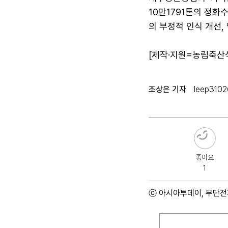
10만1791톤의 정화
의 부정적 인식 개선,
[제작·지원=농림축산
조상은 기자
leep3102
좋아요
1
ⓒ 아시아투데이, 무단전