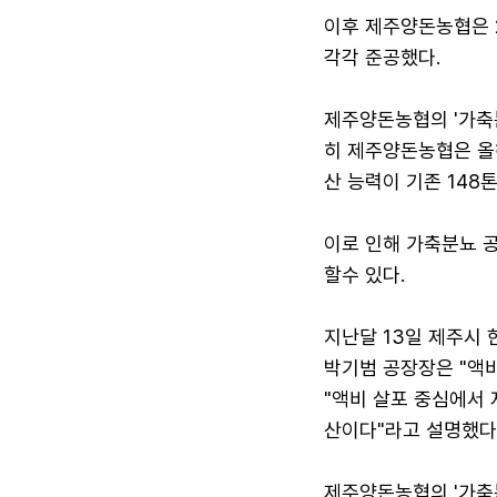
이후 제주양돈농협은 2
각각 준공했다.
제주양돈농협의 '가축
히 제주양돈농협은 올해
산 능력이 기존 148
이로 인해 가축분뇨 공
할수 있다.
지난달 13일 제주시
박기범 공장장은 "액
"액비 살포 중심에서
산이다"라고 설명했다
제주양돈농협의 '가축분