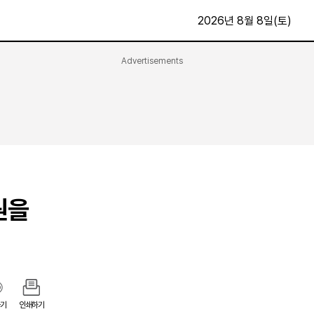
2026년 8월 8일(토)
Advertisements
문화·스포츠
최신
전체
방송
지면보기
가요
구독신청
영화
First Edition
문화
후원하기
원을
카
종교
제보24시
스포츠
알립니다
여행
기
인쇄하기