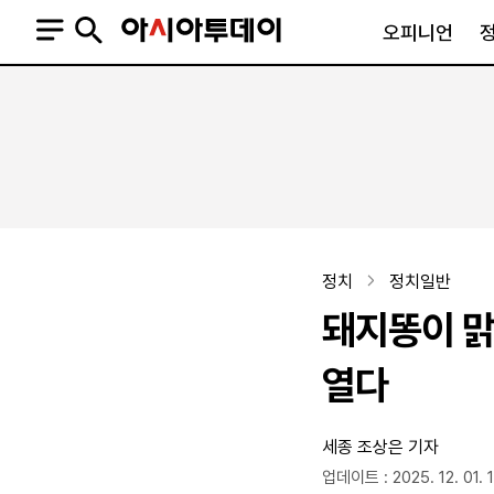
오피니언
오피니언
정치
사회
사설
정치일반
사회일반
칼럼·기고
청와대
사건·사고
기자의 눈
국회·정당
법원·검찰
피플
북한
교육·행정
정치
정치일반
외교
노동·복지·환경
돼지똥이 맑
국방
보건·의학
정부
열다
세종
조상은 기자
SNS
뉴스스탠드
네이버블로그
아투TV(유튜브)
페이스북
업데이트 : 2025. 12. 01. 