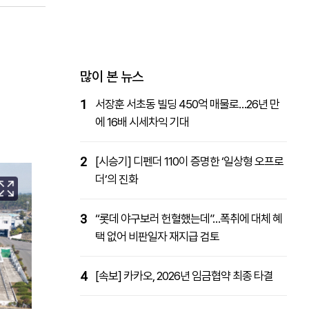
패밀리사이트
마켓파워
아투TV
대학동문골프최강전
많이 본 뉴스
1
서장훈 서초동 빌딩 450억 매물로…26년 만
에 16배 시세차익 기대
2
[시승기] 디펜더 110이 증명한 ‘일상형 오프로
더’의 진화
3
“롯데 야구보러 헌혈했는데”…폭취에 대체 혜
택 없어 비판일자 재지급 검토
4
[속보] 카카오, 2026년 임금협약 최종 타결