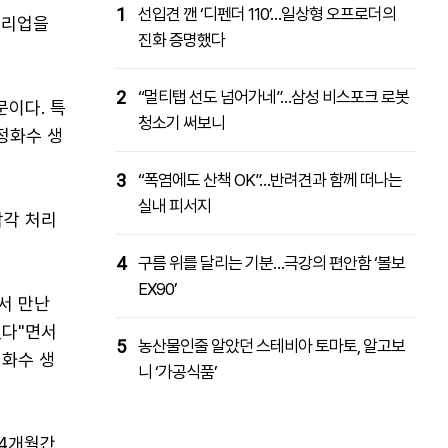
1
선입견 깬 ‘디펜더 110’…일상형 오프로더의
처리업을
진화 증명했다
2
“멀티탭 선도 넘어가네”…삼성 비스포크 로봇
문이다. 특
청소기 써보니
 정화수 생
3
“폭염에도 산책 OK”…반려견과 함께 떠나는
실내 피서지
각각 처리
4
구름 위를 달리는 기분…극강의 편안함 ‘볼보
EX90’
서 만난
였다"면서
5
농산물인줄 알았던 스테비아 토마토, 알고보
정화수 생
니 ‘가공식품’
44개월간