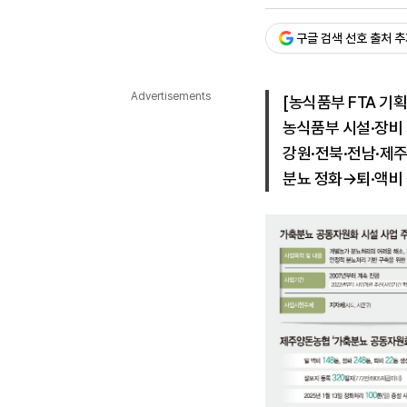
승인 : 2025. 07. 06. 17:
다국어뉴스
ENGLISH
Tiếng Việt
中文
구글 검색 선호 출처 
Advertisements
[농식품부 FTA 기획
농식품부 시설·장비 
강원·전북·전남·제주
분뇨 정화→퇴·액비