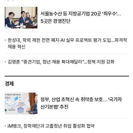
서울농수산 등 지방공기업 20곳 ‘최우수’…
5곳은 경영진단
한성대, 학력 제한 전면 폐지·AI 실무 프로젝트 평가 도입…파격적
채용 혁신
김영훈 “중견기업, 청년 채용 확대해달라”…정책 지원 강화
경제
정부, 산업 초혁신 속 취약층 보호… ‘국가자
산기본법’ 추진
iM뱅크, 장학재단과 고졸청년 취업 활성화 협약