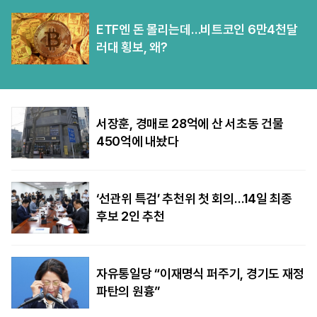
ETF엔 돈 몰리는데…비트코인 6만4천달
러대 횡보, 왜?
서장훈, 경매로 28억에 산 서초동 건물
450억에 내놨다
‘선관위 특검’ 추천위 첫 회의…14일 최종
후보 2인 추천
자유통일당 “이재명식 퍼주기, 경기도 재정
파탄의 원흉”