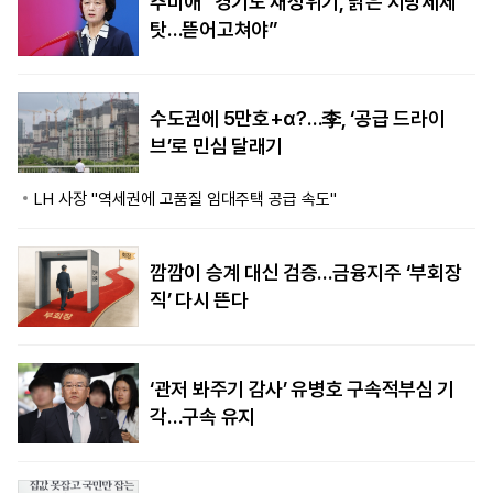
추미애 “경기도 재정위기, 낡은 지방세제
탓…뜯어고쳐야”
수도권에 5만호+α?…李, ‘공급 드라이
브’로 민심 달래기
LH 사장 "역세권에 고품질 임대주택 공급 속도"
깜깜이 승계 대신 검증…금융지주 ‘부회장
직’ 다시 뜬다
‘관저 봐주기 감사’ 유병호 구속적부심 기
각…구속 유지