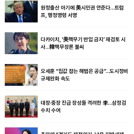
원정출산 아기에 美시민권 안준다…트럼
프, 행정명령 서명
다카이치, ‘美핵무기 반입 금지’ 재검토 시
사…韓핵무장론 불씨
오세훈 “집값 잡는 해법은 공급”…도시정비
규제완화 속도
대장·중장 진급 장성들 격려한 李…삼정검
수치 수여