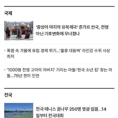
국제
‘중앙아 마지막 유목제국’ 준가르 칸국, 전쟁
아닌 기후변화에 무너졌나
폭염 속 가뭄에 유럽 경제 위기…‘물류 대동맥’ 라인강 수위 사상
최저
‘1000명 전쟁 고아의 아버지’ 기리는 아들·‘한국 소년 킴’ 찾는 아
들…76년 한미 인연
전국
전국 테니스 꿈나무 250명 영광 집결…14
일부터 전국대회