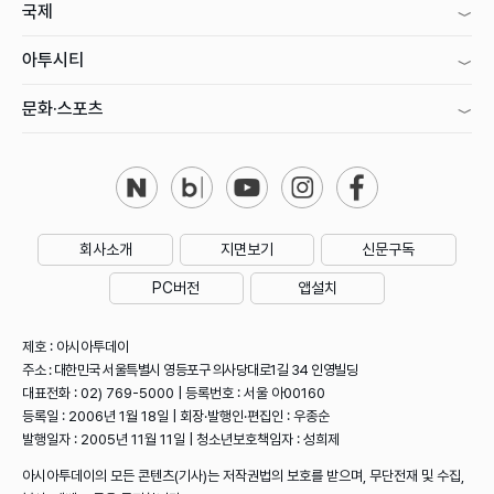
국제
아투시티
문화·스포츠
회사소개
지면보기
신문구독
PC버전
앱설치
제호 : 아시아투데이
주소 : 대한민국 서울특별시 영등포구 의사당대로1길 34 인영빌딩
대표전화 : 02) 769-5000 | 등록번호 : 서울 아00160
등록일 : 2006년 1월 18일 | 회장·발행인·편집인 : 우종순
발행일자 : 2005년 11월 11일 | 청소년보호책임자 : 성희제
아시아투데이의 모든 콘텐츠(기사)는 저작권법의 보호를 받으며, 무단전재 및 수집,