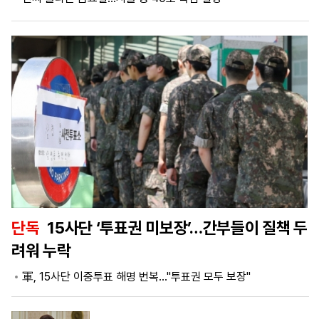
마
운
대
켓
세
학
파
동
워
문
골
프
단독
15사단 ‘투표권 미보장’…간부들이 질책 두
려워 누락
軍, 15사단 이중투표 해명 번복…"투표권 모두 보장"