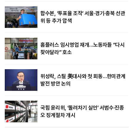
합수본, ‘투표율 조작’ 서울·경기·충북 선관
위 등 추가 압색
홈플러스 임시영업 재개…노동자들 “다시
찾아달라” 호소
위성락, 스틸 美대사와 첫 회동…한미관계
발전 방안 논의
국힘 윤리위, ‘돌려차기 실언’ 서범수·진종
오 징계절차 개시