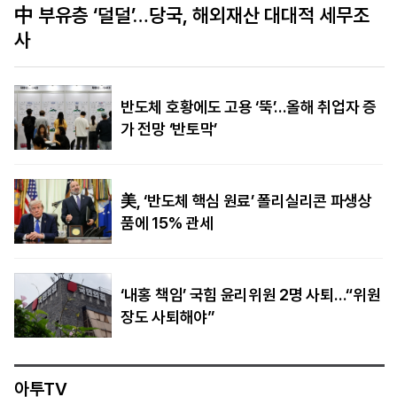
시진핑 방미 앞두고…中, 美기업 제재·드론 수출
제한 발표
반도체 호황에도 고용 ‘뚝’…올해 취업자 증
가 전망 ‘반토막’
美, ‘반도체 핵심 원료’ 폴리실리콘 파생상
품에 15% 관세
‘내홍 책임’ 국힘 윤리위원 2명 사퇴…“위원
장도 사퇴해야”
아투TV