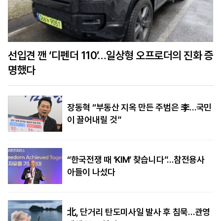
선입견 깬 ‘디펜더 110’…일상형 오프로더의 진화 증
명했다
장동혁 “부동산 지옥 만든 주범은 李…국민
이 끌어내릴 것”
“한국전쟁 때 ‘KIM’ 찾습니다”…참전용사
아들이 나섰다
北, 단거리 탄도미사일 발사 후 침묵…관영