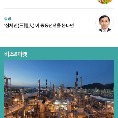
칼럼
‘삼체인(三體人)’이 중동전쟁을 본다면
비즈&마켓