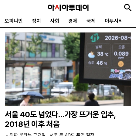
오피니언
정치
사회
경제
국제
아투시티
뉴
최
속
정
사
경
국
오
피
아
문
포
스
신
보
치
회
제
제
피
플
투
화
토
니
시
·
언
티
스
포
츠
ENGLISH
中
Tiếng
文
Việt
서울 40도 넘었다…가장 뜨거운 입추,
지
신
후
제
회
앱
2018년 이후 처음
면
문
원
보
사
설
보
구
하
24
소
치
진짜 불타는 금요일…서울 등 40도 폭염 절정
기
독
기
시
개