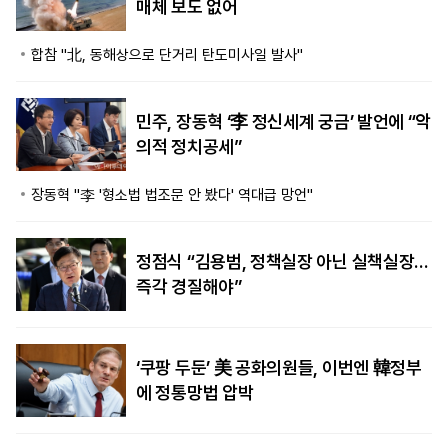
매체 보도 없어
합참 "北, 동해상으로 단거리 탄도미사일 발사"
민주, 장동혁 ‘李 정신세계 궁금’ 발언에 “악
의적 정치공세”
장동혁 "李 '형소법 법조문 안 봤다' 역대급 망언"
정점식 “김용범, 정책실장 아닌 실책실장…
즉각 경질해야”
‘쿠팡 두둔’ 美 공화의원들, 이번엔 韓정부
에 정통망법 압박