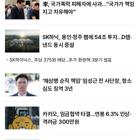
李, 국가폭력 피해자에 사과…“국가가 책임
지고 치유해야”
SK하닉, 용인·청주 팹에 54조 투자…D램·
낸드 동시 증설
SK하이닉스, 주당 375원 배당…추가 환원책 3분기 발표
‘채상병 순직 책임’ 임성근 전 사단장, 항소
심도 징역 3년
카카오, 임금협약 타결…연봉 6.3% 인상·
격려금 300만원