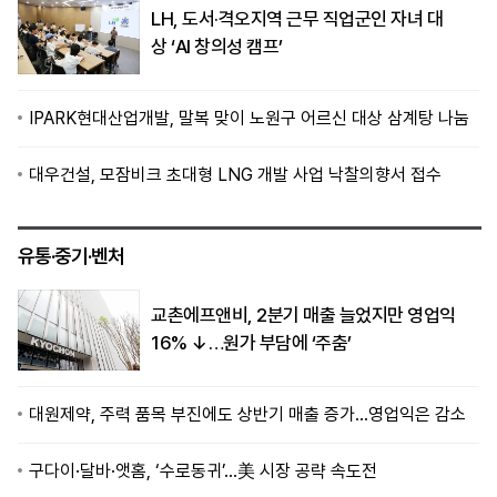
LH, 도서·격오지역 근무 직업군인 자녀 대
상 ‘AI 창의성 캠프’
IPARK현대산업개발, 말복 맞이 노원구 어르신 대상 삼계탕 나눔
대우건설, 모잠비크 초대형 LNG 개발 사업 낙찰의향서 접수
유통·중기·벤처
교촌에프앤비, 2분기 매출 늘었지만 영업익
16% ↓…원가 부담에 ‘주춤’
대원제약, 주력 품목 부진에도 상반기 매출 증가…영업익은 감소
구다이·달바·앳홈, ‘수로동귀’…美 시장 공략 속도전