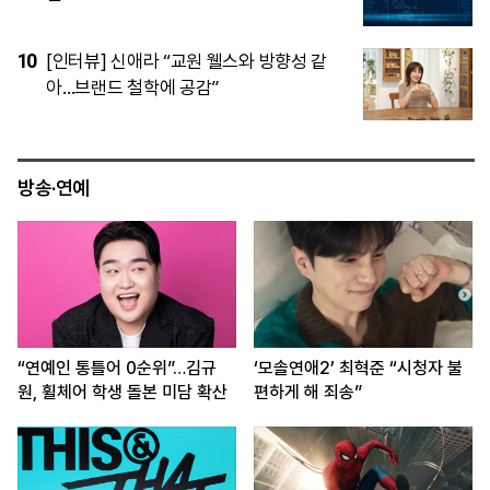
5
런민망, 권기식 한중도시우호협회장 기고
문 게재
방송·연예
“연예인 통틀어 0순위”…김규
‘모솔연애2’ 최혁준 “시청자 불
원, 휠체어 학생 돌본 미담 확산
편하게 해 죄송”