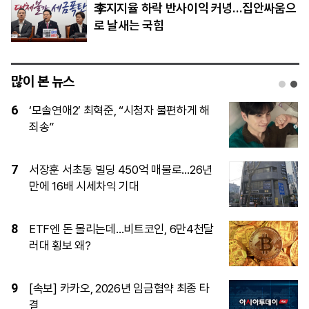
李지지율 하락 반사이익 커녕…집안싸움으
로 날새는 국힘
많이 본 뉴스
1
[단독]15사단 ‘투표권 미보장’…초급간부
들이 질책 두려워 ‘자체누락’
2
LG AI 파운데이션 모델 ‘엑사원’, 美·中 제
치고 세계 최고 성능 입증
3
[체험기] 삼성 비스포크 로봇청소기…‘청
소로부터의 자유’ 얼마나 가능할까
4
미 하원 공화당, 한국 정통망법 집행 브리
핑 요구…쿠팡 이어 디지털 규제 압박