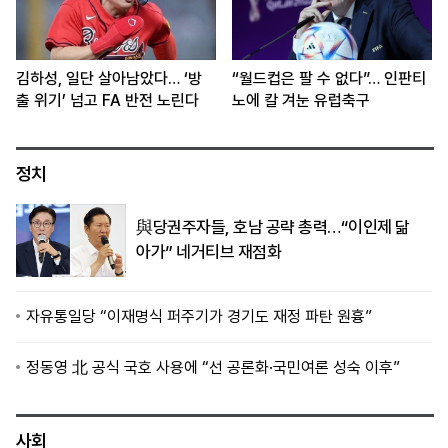
김하성, 일단 살아남았다… ‘방
“월드컵은 팔 수 없다”… 인판티
출 위기’ 넘고 FA 반전 노린다
노에 칼 겨눈 유럽축구
정치
與당권주자들, 호남 공략 총력…“이인제 닮
아가” 네거티브 재점화
자유통일당 “이재명식 퍼주기가 경기도 재정 파탄 원흉”
정동영 北 공식 국호 사용에 “선 공론화·국민여론 성숙 이후”
사회