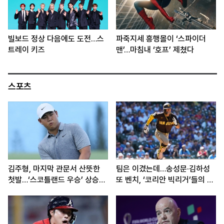
빌보드 정상 다음에도 도전…스
파죽지세 흥행몰이 ‘스파이더
트레이 키즈
맨’…마침내 ‘호프’ 제쳤다
스포츠
김주형, 마지막 관문서 산뜻한
팀은 이겼는데…송성문·김하성
첫발…‘스코틀랜드 우승’ 상승세
또 벤치, ‘코리안 빅리거’들의 고
이어간다
민