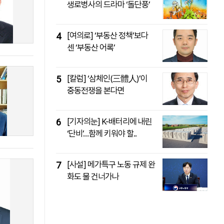
생로병사의 드라마 ‘돌단풍’
패밀리사이트
마켓파워
아투TV
대학동문골프최강전
[여의로] ‘부동산 정책’보다
4
센 ‘부동산 어록’
[칼럼] ‘삼체인(三體人)’이
5
중동전쟁을 본다면
[기자의눈] K-배터리에 내린
6
‘단비’…함께 키워야 할..
[사설] 메가특구 노동 규제 완
7
화도 물 건너가나