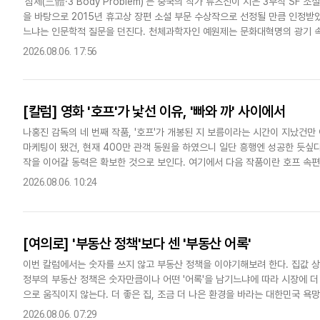
'삼체(三體·3 Body Problem)'는 중국의 작가 류츠신이 지은 3부작 S
을 바탕으로 2015년 휴고상 장편 소설 부문 수상작으로 선정될 만큼 인정받
다국어뉴스
ENGLISH
Tiếng Việt
中文
느냐는 인문학적 질문을 던진다. 천체과학자인 예원제는 문화대혁명의 광기 
외계의 삼체인에게 인류를 절멸시켜달라는 전파를 우주로 보낸다...
2026.08.06. 17:56
[칼럼] 영화 '호프'가 낯선 이유, '빠와 까' 사이에서
나홍진 감독의 네 번째 작품, '호프'가 개봉된 지 보름이라는 시간이 지났건만
마케팅이 됐건, 현재 400만 관객 동원을 하였으니 일단 흥행엔 성공한 듯
작을 이어갈 동력은 확보한 것으로 보인다. 여기에서 다음 작품이란 호프 속편
지가 요구되는 작업에 올인한 감독과 출연진 그리고 모든 스태프가..
2026.08.06. 10:24
[여의로] '부동산 정책'보다 센 '부동산 어록'
이번 칼럼에서는 숫자를 쓰지 않고 부동산 정책을 이야기해보려 한다. 집값 상
정부의 부동산 정책은 숫자만큼이나 어떤 '어록'을 남기느냐에 따라 시장에 
으로 움직이지 않는다. 더 좋은 집, 조금 더 나은 환경을 바라는 대한민국 욕
떠나지 말라"던 다산 정약용의 조언과 맹모(孟母)의 마음도 여기..
2026.08.06. 07:29