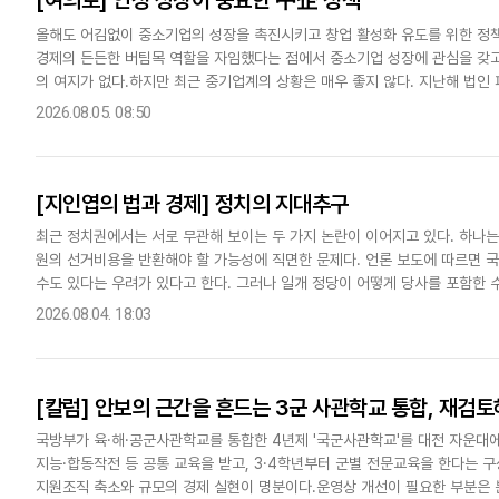
올해도 어김없이 중소기업의 성장을 촉진시키고 창업 활성화 유도를 위한 정책
경제의 든든한 버팀목 역할을 자임했다는 점에서 중소기업 성장에 관심을 갖고
의 여지가 없다.하지만 최근 중기업계의 상황은 매우 좋지 않다. 지난해 법인 
가했다. 2023년 대비 27.4%, 2021년 대비 58.2% 급등..
2026.08.05. 08:50
[지인엽의 법과 경제] 정치의 지대추구
최근 정치권에서는 서로 무관해 보이는 두 가지 논란이 이어지고 있다. 하나
원의 선거비용을 반환해야 할 가능성에 직면한 문제다. 언론 보도에 따르면 
수도 있다는 우려가 있다고 한다. 그러나 일개 정당이 어떻게 당사를 포함한 
이다. 선거 보조금과 선거비용 보전 제도 덕택에 더불어민주당 역시 건..
2026.08.04. 18:03
[칼럼] 안보의 근간을 흔드는 3군 사관학교 통합, 재검
국방부가 육·해·공군사관학교를 통합한 4년제 '국군사관학교'를 대전 자운대에
지능·합동작전 등 공통 교육을 받고, 3·4학년부터 군별 전문교육을 한다는 
지원조직 축소와 규모의 경제 실현이 명분이다.운영상 개선이 필요한 부분은 