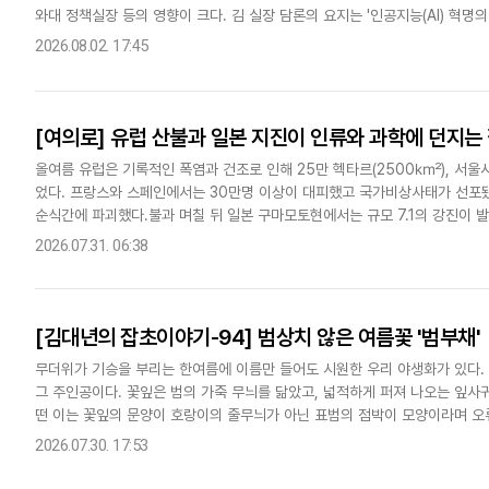
와대 정책실장 등의 영향이 크다. 김 실장 담론의 요지는 '인공지능(AI) 혁명
점을 누리는 전략적 우위 국가로 환골탈피하게 됐다. 그 핵심은 메..
2026.08.02. 17:45
[여의로] 유럽 산불과 일본 지진이 인류와 과학에 던지는
올여름 유럽은 기록적인 폭염과 건조로 인해 25만 헥타르(2500㎢), 서울시
었다. 프랑스와 스페인에서는 30만명 이상이 대피했고 국가비상사태가 선포
순식간에 파괴했다.불과 며칠 뒤 일본 구마모토현에서는 규모 7.1의 강진이 
1만명 이상이 피난길에 올랐다. 부산과 울산 등에서도 흔들림이..
2026.07.31. 06:38
[김대년의 잡초이야기-94] 범상치 않은 여름꽃 '범부채'
무더위가 기승을 부리는 한여름에 이름만 들어도 시원한 우리 야생화가 있다. 
그 주인공이다. 꽃잎은 범의 가죽 무늬를 닮았고, 넓적하게 퍼져 나오는 잎사
떤 이는 꽃잎의 문양이 호랑이의 줄무늬가 아닌 표범의 점박이 모양이라며 오류
범도 포함되어 있으므로 선조들의 작명에 틀림이 없다. 범부채의 영..
2026.07.30. 17:53