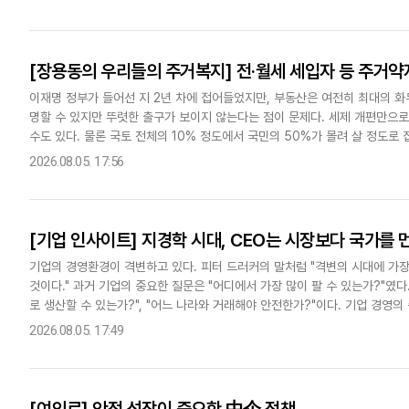
[장용동의 우리들의 주거복지] 전·월세 세입자 등 주거약
이재명 정부가 들어선 지 2년 차에 접어들었지만, 부동산은 여전히 최대의 화
명할 수 있지만 뚜렷한 출구가 보이지 않는다는 점이 문제다. 세제 개편만으로
수도 있다. 물론 국토 전체의 10% 정도에서 국민의 50%가 몰려 살 정도
를 가지고 있는 만큼, 이를 일격에 해결하기는 쉽지 않다. 역대..
2026.08.05. 17:56
[기업 인사이트] 지경학 시대, CEO는 시장보다 국가를 
기업의 경영환경이 격변하고 있다. 피터 드러커의 말처럼 "격변의 시대에 가
것이다." 과거 기업의 중요한 질문은 "어디에서 가장 많이 팔 수 있는가?"였
로 생산할 수 있는가?", "어느 나라와 거래해야 안전한가?"이다. 기업 경
정책과 국제관계가 우선시되는 '지경학의 시대'가 본격화됐다...
2026.08.05. 17:49
[여의로] 안정 성장이 중요한 中企 정책