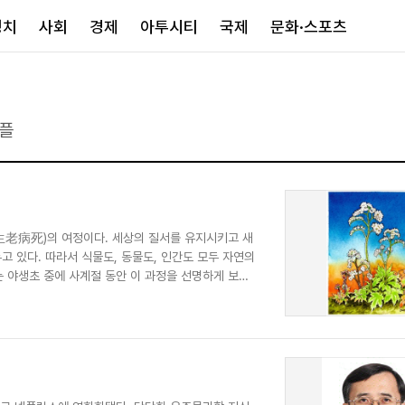
정치
사회
경제
아투시티
국제
문화·스포츠
경제
아투시티
국제
플
경제일반
종합
세계일반
정책
메트로
아시아·호주
금융·증권
경기·인천
북미
산업
세종·충청
중남미
IT·과학
영남
유럽
(生老病死)의 여정이다. 세상의 질서를 유지시키고 새
 있다. 따라서 식물도, 동물도, 인간도 모두 자연의
부동산
호남
중동·아프리
는 야생초 중에 사계절 동안 이 과정을 선명하게 보여
유통
강원
중기·벤처
제주
인스타그램