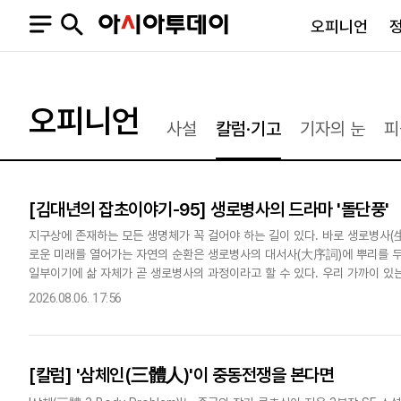
오피니언
오피니언
정치
사회
오피니언
사설
칼럼·기고
기자의 눈
피
사설
정치일반
사회일반
칼럼·기고
청와대
사건·사고
기자의 눈
국회·정당
법원·검찰
[김대년의 잡초이야기-95] 생로병사의 드라마 '돌단풍'
피플
북한
교육·행정
외교
노동·복지·환경
지구상에 존재하는 모든 생명체가 꼭 걸어야 하는 길이 있다. 바로 생로병사
로운 미래를 열어가는 자연의 순환은 생로병사의 대서사(大序詞)에 뿌리를 두고
국방
보건·의학
일부이기에 삶 자체가 곧 생로병사의 과정이라고 할 수 있다. 우리 가까이 있
정부
주는 존재가 있어 소개해 볼까 한다.'돌단풍'은 전국의 강가나 산기..
2026.08.06. 17:56
[칼럼] '삼체인(三體人)'이 중동전쟁을 본다면
SNS
뉴스스탠드
네이버블로그
아투TV(유튜브)
페이스북