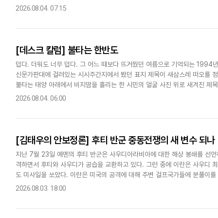
관학교를 물리적으로 합치는 일은 다른 문제다. 합동성은 각 군의..
2026.08.04. 07:15
[데스크 칼럼] 불타는 한반도
덥다. 더워도 너무 덥다. 그 어느 때보다 뜨거웠던 여름으로 기억되는 1994
신문가판대에 걸려있는 시시주간지에서 봤던 표지 제목이 새삼스레 떠오를 정도
불타는 태양 아래에서 비지땀을 흘리는 한 시민의 얼굴 사진 위로 새겨진 제목
한반도를 녹여버릴 듯한 극한의 폭염 속에서 외출을 하는 것은..
2026.08.04. 06:00
[김태우의 안보정론] 후티 반군 중동전쟁의 새 변수 되나
지난 7월 23일 예멘의 후티 반군은 사우디아라비아에 대한 해상 봉쇄를 선
격하면서 후티와 사우디가 공습을 교환하고 있다. 그런 중에 이란은 사우디 
도 미사일을 쏘았다. 이란은 미국의 공격에 대해 주변 걸프국가들에 분풀이를 하
살' 작전, 미국 및 걸프국들의 금융결제망 해킹 등 비대칭 전략으로 버..
2026.08.03. 18:00