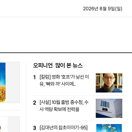
2026년 8월 9일(일)
문화·스포츠
최신
전체
방송
지면보기
가요
구독신청
오피니언
많이 본 뉴스
영화
First Edition
[칼럼] 영화 ‘호프’가 낯선 이
1
문화
후원하기
유, ‘빠와 까’ 사이에..
카
종교
제보24시
스포츠
알립니다
[사설] 10월 출범 중수청, 수
2
여행
사 역량 확보에 전력을
[김대년의 잡초이야기-95]
3