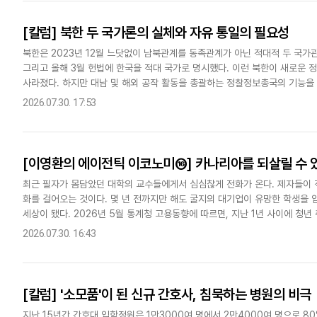
[칼럼] 북한 두 국가론의 실체와 자유 통일의 필요성
북한은 2023년 12월 느닷없이 남북관계를 동족관계가 아닌 적대적 두 국가
그리고 올해 3월 헌법에 한국을 적대 국가로 명시했다. 이런 북한이 새로운 
사라졌다. 하지만 대남 및 해외 공작 활동을 총괄하는 정찰정보총국의 기능을
의를 의심스럽게 한다. 우선 북한은 2022년 10월 '핵무력 정..
2026.07.30. 17:53
[이영환의 에이전틱 이코노미⑯] 카나리아를 되살릴 수 
최근 필자가 몸담았던 대학의 교수들에게서 심심찮게 전화가 온다. 제자들이 
화를 걸어오는 것이다. 몇 년 전까지만 해도 굴지의 대기업이 유망한 학생을
세상이 됐다. 2026년 5월 통계청 고용동향에 따르면, 지난 1년 사이에 청년
로 밀려난 세대시리즈 ⑨편에서 우리는 갱도의 카나리아를 보았다..
2026.07.30. 16:43
[칼럼] '소모품'이 된 신규 간호사, 침묵하는 병원의 비극
지난 15년간 간호대 입학정원은 1만3000여 명에서 2만4000여 명으로 80