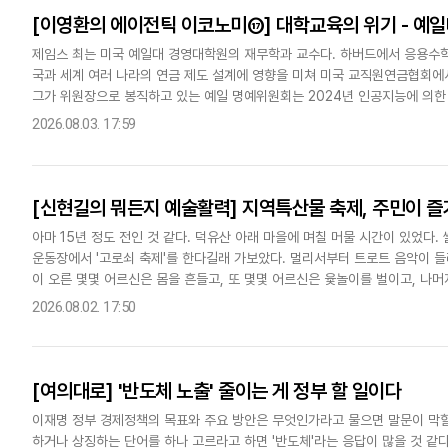
[이영환의 에이전틱 이코노미⑰] 대학교육의 위기 - 예
제임스 최는 미국 예일대 경영대학원의 재무학과 교수다. 하버드에서 응용수학과 
국과 세계 여러 나라의 연금 제도 설계에 영향을 미쳐 미국 교직원연금협회에
그가 위원장으로 봉직하고 있는 예일 명예위원회는 2024년 인공지능에 의한
학시켰다.그 학생의 이름은 티에리 리뇨다. 그는 20만 달러를 학비로..
2026.08.03. 17:59
[신현길의 뭐든지 예술활력] 지역특산물 축제, 주민이 즐
아마 15년 정도 전인 것 같다. 덕유산 아래 마을에 며칠 머물 시간이 있었다.
운동장에서 '고로쇠 축제'를 한다길래 가보았다. 멀리서부터 트로트 음악이 들
이 오른 몇몇 어르신은 몸을 흔들고, 또 몇몇 어르신은 윷놀이를 벌이고, 나
며 고로쇠 막걸리를 마시고 있었다. '잘못 들어왔나!'라는..
2026.08.02. 17:50
[여의대로] '반도체 노출' 줄이는 게 정부 할 일이다
이재명 정부 경제정책의 목표와 주요 방안은 무엇인가라고 물으면 말문이 막힐
하거나 상징하는 단어를 하나 고르라고 하면 '반도체'라는 응답이 많을 것 같