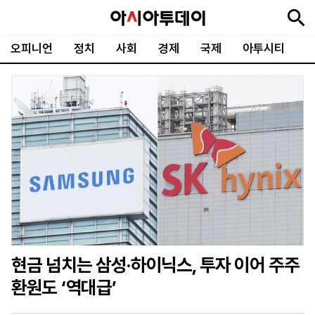
오피니언
정치
사회
경제
국제
아투시티
뉴
최
속
정
사
경
국
오
피
아
문
포
스
신
보
치
회
제
제
피
플
투
화
토
니
시
·
언
티
스
포
츠
ENGLISH
中
Tiếng
文
Việt
현금 넘치는 삼성·하이닉스, 투자 이어 주주
지
신
후
제
회
앱
환원도 ‘역대급’
면
문
원
보
사
설
보
구
하
24
소
치
기
독
기
시
개