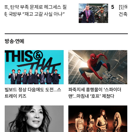
5
[단독] 하림 ‘7조’ 양재 물류단지, 서울시
건축위 재심도 ‘재검토’…교통·방재 등 보
완 요구
방송·연예
빌보드 정상 다음에도 도전…스
파죽지세 흥행몰이 ‘스파이더
트레이 키즈
맨’…마침내 ‘호프’ 제쳤다