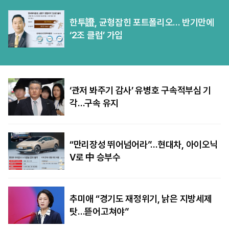
한투證, 균형잡힌 포트폴리오… 반기만에
‘2조 클럽’ 가입
‘관저 봐주기 감사’ 유병호 구속적부심 기
각…구속 유지
“만리장성 뛰어넘어라”…현대차, 아이오닉
V로 中 승부수
추미애 “경기도 재정위기, 낡은 지방세제
탓…뜯어고쳐야”