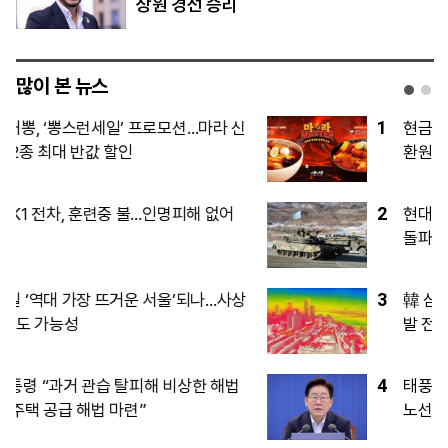
상원 경선 승리
많이 본 뉴스
1
현금 넘치는 삼성·SK하닉, 투자 이어 주주
환원 경쟁도 본격화
2
현대차 ‘디 올 뉴 아반떼’, 계약 첫날 1만대
돌파
3
韓 삼전닉스 라이벌 臺 TSMC 생산량 폭
발 전망
4
태풍 ‘돌핀’에 LCC 긴장…휴가철 단거리
노선 영향은