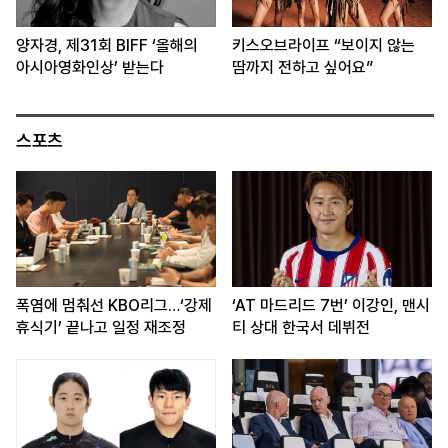
양자경, 제31회 BIFF ‘올해의
키스오브라이프 “보이지 않는
아시아영화인상’ 받는다
땀까지 전하고 싶어요”
스포츠
폭염에 멈춰선 KBO리그…‘강제
‘AT 마드리드 7번’ 이강인, 맨시
휴식기’ 끝나고 일정 재조정
티 상대 한국서 데뷔전