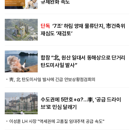
규제완화 속도
단독
‘7조’ 하림 양재 물류단지, 市건축위
재심도 ‘재검토’
합참 “北, 원산 일대서 동해상으로 단거리
탄도미사일 발사”
靑, 北 탄도미사일 발사에 긴급 안보상황점검회의
수도권에 5만호+α?…李, ‘공급 드라이
브’로 민심 달래기
이성훈 LH 사장 "역세권에 고품질 임대주택 공급 속도"