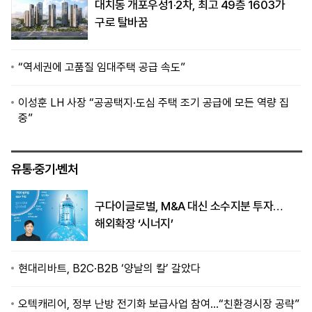
대치동 개포우성1·2차, 최고 49층 1603가
구로 탈바꿈
“역세권에 고품질 임대주택 공급 속도”
이성훈 LH 사장 “공공택지·도심 주택 조기 공급에 모든 역량 집
중”
유통·중기·벤처
구다이글로벌, M&A 대신 소수지분 투자…
해외확장 ‘시너지’
현대리바트, B2C·B2B ‘양날의 칼’ 갈았다
오텍캐리어, 정부 난방 전기화 보급사업 참여…“친환경시장 공략”