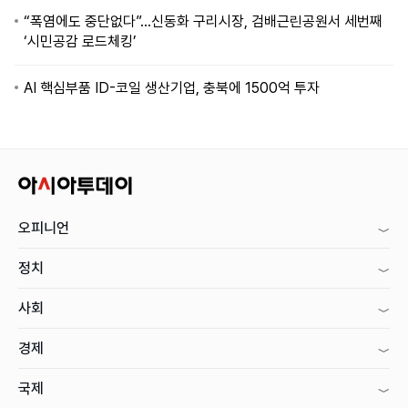
“폭염에도 중단없다”…신동화 구리시장, 검배근린공원서 세번째
‘시민공감 로드체킹’
AI 핵심부품 ID-코일 생산기업, 충북에 1500억 투자
오피니언
정치
사회
경제
국제