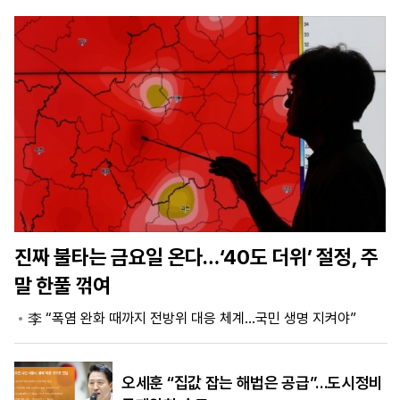
마
운
대
켓
세
학
파
동
워
문
골
프
진짜 불타는 금요일 온다…‘40도 더위’ 절정, 주
말 한풀 꺾여
李 “폭염 완화 때까지 전방위 대응 체계…국민 생명 지켜야”
오세훈 “집값 잡는 해법은 공급”…도시정비