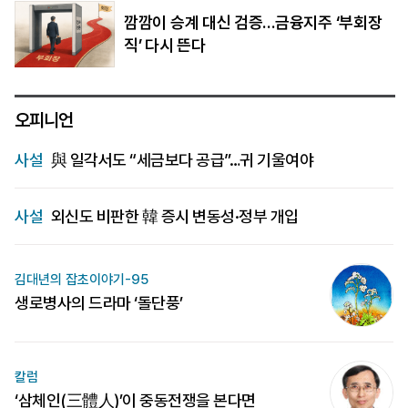
깜깜이 승계 대신 검증…금융지주 ‘부회장
직’ 다시 뜬다
오피니언
사설
與 일각서도 “세금보다 공급”…귀 기울여야
사설
외신도 비판한 韓 증시 변동성·정부 개입
김대년의 잡초이야기-95
생로병사의 드라마 ‘돌단풍’
칼럼
‘삼체인(三體人)’이 중동전쟁을 본다면