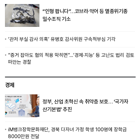
“인형 팝니다”…코브라·악어 등 멸종위기종
밀수조직 기소
‘관저 부실 감사 의혹’ 유병호 감사위원 구속적부심 기각
“증거 잡아도 혐의 적용 막히면”…‘경제·지능’ 등 고난도 법리 검토
떠안는 경찰
경제
정부, 산업 초혁신 속 취약층 보호… ‘국가자
산기본법’ 추진
iM뱅크장학문화재단, 경북 다자녀 가정 학생 100명에 장학금
8000만원 전달