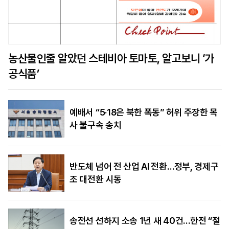
농산물인줄 알았던 스테비아 토마토, 알고보니 ‘가
공식품’
예배서 “5·18은 북한 폭동” 허위 주장한 목
사 불구속 송치
반도체 넘어 전 산업 AI 전환…정부, 경제구
조 대전환 시동
송전선 선하지 소송 1년 새 40건…한전 “절