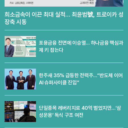
희소금속이 이끈 최대 실적… 최윤범號, 트로이카 성
장축 시동
포용금융 전면에 이승열… 하나금융 핵심과
제 키 잡는다
한주새 35% 급등한 전력주…“반도체 이어
AI 슈퍼사이클 진입”
단일종목 레버리지로 40억 벌었지만…‘삼
성운용’ 독식 구조 여전