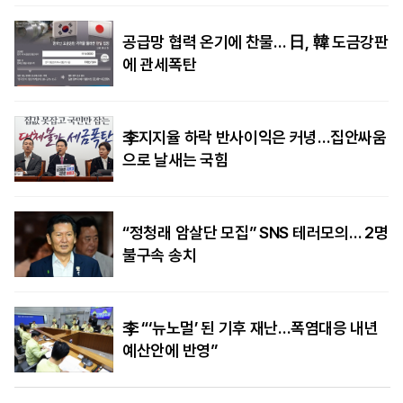
공급망 협력 온기에 찬물… 日, 韓 도금강판
에 관세폭탄
李지지율 하락 반사이익은 커녕…집안싸움
으로 날새는 국힘
“정청래 암살단 모집” SNS 테러모의… 2명
불구속 송치
李 “‘뉴노멀’ 된 기후 재난…폭염대응 내년
예산안에 반영”