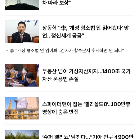
차 따라 보상”
장동혁 “李, ‘개정 형소법 안 읽어봤다’ 망
언…정신세계 궁금”
李 "개정 형소법 안 읽어봐…검사가 합수본서 수사하면 안 되나"
부동산 넘어 가상자산까지…1400조 국가
자산 운용법 손질
스파이더맨이 접는 ‘갤Z 폴드8’…100만뷰
영상에 숨은 반전
‘슈퍼 엘리뇨’ 덮친다…“기아 인구 4900만