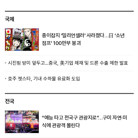
국제
종이잡지 ‘밀리언셀러’ 사라졌다…日 ‘소년
점프’ 100만부 붕괴
시진핑 방미 앞두고…중국, 美기업 제재 및 드론 수출 제한 발표
호주 젯스타, 기내 수하물 유료화 도입
전국
“예능 타고 전국구 관광지로”…구미 자연·미
식에 관광객 몰린다