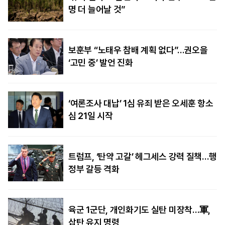
명 더 늘어날 것”
보훈부 “노태우 참배 계획 없다”…권오을
‘고민 중’ 발언 진화
‘여론조사 대납’ 1심 유죄 받은 오세훈 항소
심 21일 시작
트럼프, ‘탄약 고갈’ 헤그세스 강력 질책…행
정부 갈등 격화
육군 1군단, 개인화기도 실탄 미장착…軍,
삽탄 유지 명령