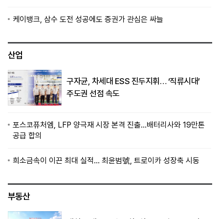
케이뱅크, 삼수 도전 성공에도 증권가 관심은 싸늘
산업
구자균, 차세대 ESS 진두지휘… ‘직류시대’
주도권 선점 속도
포스코퓨처엠, LFP 양극재 시장 본격 진출…배터리사와 19만톤
공급 합의
희소금속이 이끈 최대 실적… 최윤범號, 트로이카 성장축 시동
부동산