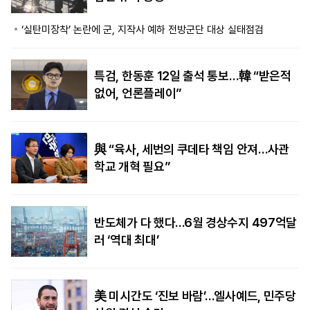
‘실탄미장착’ 논란에 군, 지작사 예하 전방군단 대상 실태점검
특검, 한동훈 12일 출석 통보…韓 “받은적
없어, 언론플레이”
與 “육사, 세번의 쿠데타 책임 안져…사관
학교 개혁 필요”
반도체가 다 했다…6월 경상수지 497억달
러 ‘역대 최대’
美 미시간도 ‘진보 바람’…엘사예드, 민주당