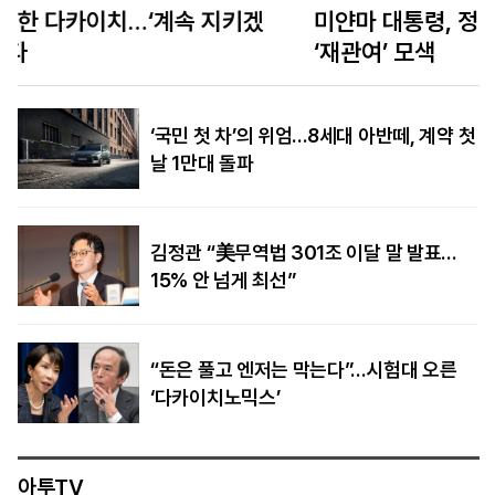
미얀마 대통령, 정통성 찾아 태국 방문… 태국은
‘재관여’ 모색
‘국민 첫 차’의 위엄…8세대 아반떼, 계약 첫
날 1만대 돌파
김정관 “美무역법 301조 이달 말 발표…
15% 안 넘게 최선”
“돈은 풀고 엔저는 막는다”…시험대 오른
‘다카이치노믹스’
아투TV