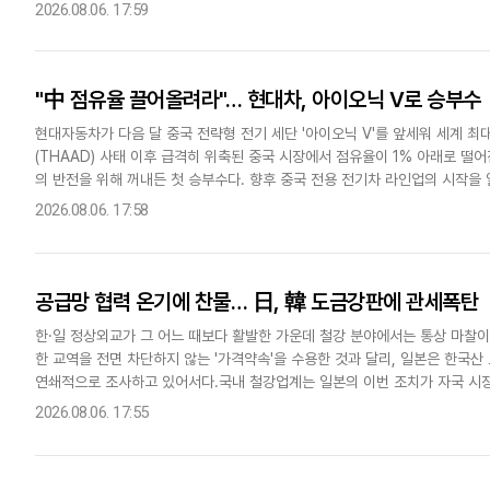
통합제련소 구축 사업인 '프로젝트..
2026.08.06. 17:59
"中 점유율 끌어올려라"… 현대차, 아이오닉 V로 승부수
현대자동차가 다음 달 중국 전략형 전기 세단 '아이오닉 V'를 앞세워 세계 최대
(THAAD) 사태 이후 급격히 위축된 중국 시장에서 점유율이 1% 아래로 떨
의 반전을 위해 꺼내든 첫 승부수다. 향후 중국 전용 전기차 라인업의 시작을
가늠할 시험대가 될 전망이다.6일 업계에..
2026.08.06. 17:58
공급망 협력 온기에 찬물… 日, 韓 도금강판에 관세폭탄
한·일 정상외교가 그 어느 때보다 활발한 가운데 철강 분야에서는 통상 마찰이
한 교역을 전면 차단하지 않는 '가격약속'을 수용한 것과 달리, 일본은 한
연쇄적으로 조사하고 있어서다.국내 철강업계는 일본의 이번 조치가 자국 시
정소송과 세계무역기구(WTO) 제소 요청까지 검토하고 있다. 산업통상부..
2026.08.06. 17:55