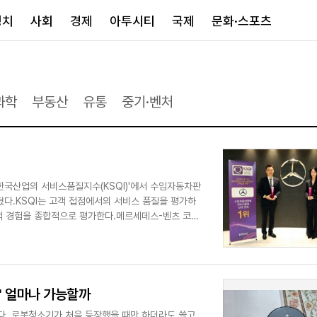
정치
사회
경제
아투시티
국제
문화·스포츠
경제
아투시티
국제
·과학
부동산
유통
중기·벤처
경제일반
종합
세계일반
정책
메트로
아시아·호주
금융·증권
경기·인천
북미
산업
세종·충청
중남미
IT·과학
영남
유럽
한국산업의 서비스품질지수(KSQI)'에서 수입자동차판
밝혔다.KSQI는 고객 접점에서의 서비스 품질을 평가하
부동산
호남
중동·아프리
 고객 경험을 종합적으로 평가한다.메르세데스-벤츠 코리
유통
강원
중기·벤처
제주
' 얼마나 가능할까
인스타그램
. 로봇청소기가 처음 등장했을 때만 하더라도 쓸고