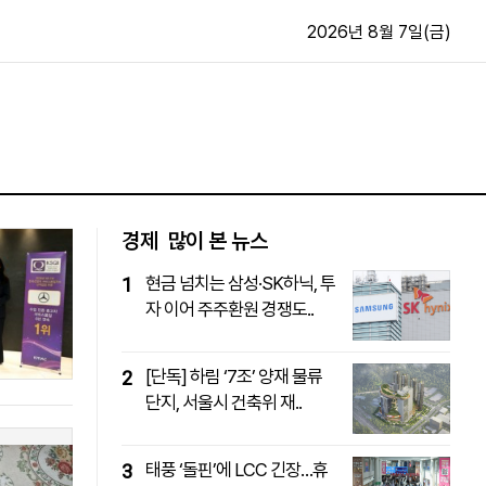
2026년 8월 7일(금)
문화·스포츠
최신
전체
방송
지면보기
가요
구독신청
경제
많이 본 뉴스
영화
First Edition
현금 넘치는 삼성·SK하닉, 투
1
문화
후원하기
자 이어 주주환원 경쟁도..
카
종교
제보24시
스포츠
알립니다
[단독] 하림 ‘7조’ 양재 물류
2
여행
단지, 서울시 건축위 재..
태풍 ‘돌핀’에 LCC 긴장…휴
3