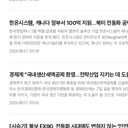
한온시스템, 캐나다 정부서 100억 지원…북미 전동화 공
한국앤컴퍼니그룹 계열 글로벌 자동차 열관리 솔루션 기업 한온시스템이 캐나
해 현지 정부의 지원을 받게 됐다. 한온시스템은 온타리오주 본(Vaughan)
을 위해 1억5500만 캐나다달러를 투자하고 있으며, 캐나다 정부는 이 프로젝
로 했다한온시스템은 캐나다 혁신과학경제개발부(ISED)가..
2026.08.07. 09:18
경제계 "국내생산세액공제 환영…전략산업 지키는 데 도움
경제계가 최근 정부가 국내 생산기반 확충을 위해 국내생산세액공제를 신설하
의소·한국경제인협회·한국경영자총협회 등 경제6단체는 7일 공동 명의의 성명
리를 지키고, 기업이 국내 생산 기반을 확충하는 데 도움이 될 것으로 기대된다"며 
IRA(인플레이션 감축법)'로 불리는 국내생산세액공제 적용 대상을 반도..
2026.08.07. 09:05
[시승기] 볼보 EX90, 전동화 시대에도 변하지 않는 '안