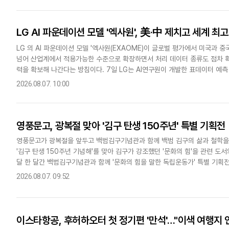
LG AI 파운데이션 모델 '엑사원', 美·中 제치고 세계 최
LG 의 AI 파운데이션 모델 '엑사원(EXAOME)이 글로벌 평가에서 미국과
넘어 산업계에서 적용가능한 수준으로 확장하면서 처리 데이터 종류도 점차 확
력을 확보해 나간다는 방침이다. 7일 LG는 AI연구원이 개발한 표데이터 예측 모
모델 '엑사원 포어캐스트(Forecast)'가 각..
2026.08.07. 10:00
영풍문고, 광복절 맞아 '김구 탄생 150주년' 특별 기획전
영풍문고가 광복절을 앞두고 백범김구기념관과 함께 백범 김구의 삶과 철학을
'김구 탄생 150주년 기념해'를 맞아 김구가 강조했던 '문화의 힘'을 관련 도
달 한 달간 백범김구기념관과 함께 '문화의 힘을 말한 독립운동가' 특별 기
필드 코엑스몰점, 여의도 IFC몰점, 용산아이파크몰점 및 영풍문고..
2026.08.07. 09:52
이스타항공, 후허하오터 첫 정기편 '만석'…"이색 여행지 