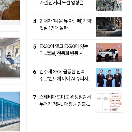
가철 단거리 노선 영향은
패밀리사이트
마켓파워
아투TV
대학동문골프최강전
현대차 ‘디 올 뉴 아반떼’, 계약
4
첫날 1만대 돌파
EX30이 열고 EX90이 잇는
5
다…볼보, 전동화 반등 시..
한주새 35% 급등한 전력
6
주…“반도체 이어 AI 슈퍼사
이..
스테비아 토마토 위생점검서
7
무더기 적발…대장균 검출·부
당..