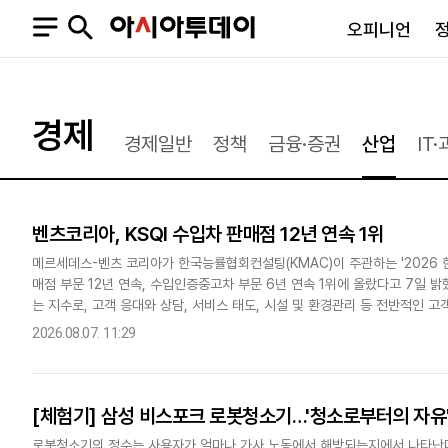
오피니언
오피니언
정치
사회
경제
경제일반
정책
금융·증권
산업
IT
사설
정치일반
사회일반
칼럼·기고
청와대
사건·사고
기자의 눈
국회·정당
법원·검찰
벤츠코리아, KSQI 수입차 판매점 12년 연속 1위
피플
북한
교육·행정
외교
노동·복지·환경
메르세데스-벤츠 코리아가 한국능률협회컨설팅(KMAC)이 주관하는 '2026 
매점 부문 12년 연속, 수입인증중고차 부문 6년 연속 1위에 올랐다고 7일 
국방
보건·의학
는 지수로, 고객 응대와 상담, 서비스 태도, 시설 및 환경관리 등 전반적인
정부
아는 올해 수입자동차판매점 부문에서 97점, 수입인증중고차..
2026.08.07. 11:29
[체험기] 삼성 비스포크 로봇청소기…'청소로부터의 자유
SNS
뉴스스탠드
네이버블로그
아투TV(유튜브)
페이스북
로봇청소기의 정수는 사용자가 얼마나 가사 노동에서 해방되는지에서 나타난다