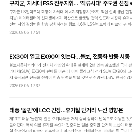
구자균, 차세대 ESS 진두지휘… '직류시대' 주도권 선점
구자균 LS일렉트릭 회장이 차세대 에너지저장장치(ESS) 핵심 설비 생산 현장
지능) 데이터센터와 신재생에너지 확산으로 글로벌 전력 인프라 시장이 슈퍼사
전력 사업 경쟁력을 한층 강화하려는 행보다.6일 LS일렉트릭에 따르면 구 
ESS용 전력변환장치(PCS) 'G2'..
2026.08.06. 17:54
EX30이 열고 EX90이 잇는다…볼보, 전동화 반등 시동
볼보자동차코리아가 전기차 라인업 확대를 앞세워 2년 연속 감소했던 국내 판
리티차(SUV) EX30이 판매를 이끈 데 이어 플래그십 전기 SUV EX90의 
지 출시되면 전동화 전략이 한층 탄력을 받을 것으로 전망된다.6일 한국수입자동
월까지 국내에서 8428대를 판매해 지난해 같은 기간(7..
2026.08.06. 17:37
태풍 '돌핀'에 LCC 긴장…휴가철 단거리 노선 영향은
제13호 태풍 '돌핀'이 일본 오키나와를 거쳐 중국 상하이 남쪽으로 이동할 
들어갔다. 특히 여름 휴가철 수요가 집중되는 일본·중화권 단거리 노선이 태풍
일 항공업계에 따르면 제주항공과 이스타항공, 티웨이항공, 진에어 등 국내 L