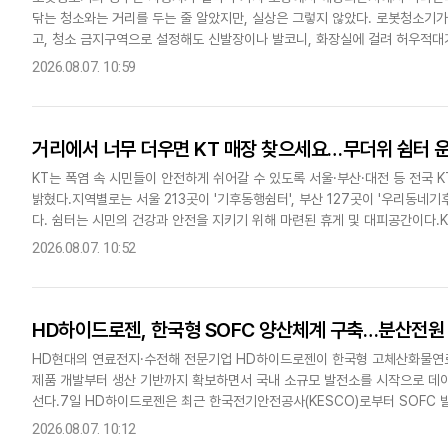
닦는 청소와는 거리를 두는 줄 알았지만, 실상은 그렇지 않았다. 로봇청소기
다국어뉴스
ENGLISH
Tiếng Việt
中文
고, 청소 금지구역으로 설정해도 신발장이나 발코니, 화장실에 걸려 허우적대
걸레질도 마찬가지다. 이처럼 초기 로봇청소기는 가사에서 완전한 해방보다 청
2026.08.07. 10:59
거리에서 너무 더우면 KT 매장 찾으세요…무더위 쉼터 
KT는 폭염 속 시민들이 안전하게 쉬어갈 수 있도록 서울·부산·대전 등 전국 K
밝혔다.지역별로는 서울 213곳이 '기후동행쉼터', 부산 127곳이 '우리동네기
다. 쉼터는 시민의 건강과 안전을 지키기 위해 마련된 휴게 및 대피공간이다.K
쉼터로 제공하고 있으며, 매장 입구에는 지자체별..
2026.08.07. 10:52
HD하이드로젠, 한국형 SOFC 양산체계 구축…분산전원
HD현대의 연료전지·수전해 전문기업 HD하이드로젠이 한국형 고체산화물연료전
제품 개발부터 생산 기반까지 확보하면서 국내 소규모 발전소를 시작으로 데이터
선다.7일 HD하이드로젠은 최근 한국전기안전공사(KESCO)로부터 SOFC 발전
사용전검사를 완료했다고 밝혔다.HD250과 HD300은 각각..
2026.08.07. 10:12