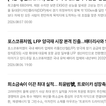
최고출력 680마력. 제원 수치만 보면 EX90은 성능을 앞세운 고성능 전기 
울 동대문디자인플라자(DDP)에서 경기 의정부까지 왕복 약 100㎞를 달린 
보다 차에 탄 모든 사람이 편안하게 목적지에 도착하는 데 초점을 맞춘 차였다
높이지 않는다. 최고출력 680마력, 최대토크 81.1kg·m의..
2026.08.07. 00:00
포스코퓨처엠, LFP 양극재 시장 본격 진출…배터리사와 
포스코퓨처엠이 국내 배터리 업체와 리튬인산철(LFP) 양극재 장기 공급에 합
장치(ESS) 시장 확대에 대응해 포항 공장 일부를 LFP 생산라인으로 전환했
이어가고 있다.6일 포스코퓨처엠은 국내 유력 배터리 업체와 내년부터 2032
로 합의했다고 밝혔다. 양사는 세부 조건을 협의한 뒤 3분..
2026.08.06. 19:00
희소금속이 이끈 최대 실적… 최윤범號, 트로이카 성장축
고려아연이 올해 상반기 사상 최대 반기 실적을 거두며 최윤범 회장이 추진해
경쟁력과 금속 회수 역량이 부산물·희소금속 중심의 구조적 이익으로 연결되며
환, 재생에너지 및 그린수소, 이차전지 소재를 아우르는 '트로이카 드라이브(Tro