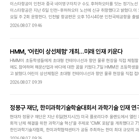
이스타항공이 인천과 중국 네이멍구자치구 수도 후허하오터를 잇는 정기노선 
이스타항공은 지난 6일 인천~후허하오터 노선에 신규 취항했다고 밝혔다.이
요일 주 2회 운항한다. 인천발 항공편은 오후 10시40분 인천국제공항을 출발
공항에 도착한다. 귀국편은 매주 금요일과 월요일 오전 1시20분 후허하..
2026.08.07. 09:46
HMM, '어린이 상선체험' 개최…미래 인재 키운다
HMM이 초등학생들에게 초대형 컨테이너선과 항만 물류 현장을 직접 체험할
에도 참여하며 해운산업과 바다에 대한 꿈을 키웠다.7일 HMM은 초등학생을 
고 밝혔다.어린이 상선체험은 초대형 컨테이너선과 항만 물류 현장을 직접 접
하는 HMM의 여름방학 사회공헌 프로그램이다.행사에 참여한 초등학생 20여
2026.08.07. 09:39
정몽구 재단, 한미과학기술학술대회서 과학기술 인재 연구
현대차 정몽구 재단은 지난 6일(현지시간) 미국 플로리다주 올랜도에서 열린 제
회적 난제 해결을 위한 과학기술 혁신'을 주제로 'CMK 포럼'을 개최했다고
한인과학기술자협회, 한미과학협력센터가 공동 주최하는 한미 최대 규모의 과학
고 현실로'를 주제로 양국 연구자와 기업인 등이 참여해 기술 혁신과..
2026.08.07. 09:26