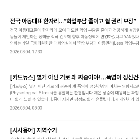
전국 아동대표 한자리…“학업부담 줄이고 쉴 권리 보장”
전국 아동대표들이 한자리에 모여 과도한 학업 부담을 줄이고 건강하게 성장할
동들이 제안하는 정책을 적극 검토해 향후 아동정책에 반영하겠다고 약속했다. 보건복지부와 국가아동권리보장원, 한국아동단
의회는 4일 국회의원회관 대회의실에서 '학업부담과 아동권리(Less 학업부담,
총회 개회식을 개최했다. 이날 행사에는 지난 5월부터 7월까지 지역대회..
2026.08.04. 17:30
[카드뉴스] 별거 아닌 거로 왜 짜증이야! …폭염이 정신
[카드뉴스] 별거 아닌 거로 왜 짜증이야! 폭염이 정신건강에 미치는 영향사
(Physiological Stress)를 유발하는 환경입니다.체온 상승에 대응하
더 쉽게 느낄 수 있습니다.몸이 지치면 감정도 쉽게 흔들립니다.※ 개인차가 
면의 질(Sleep Quality) 을 떨어뜨립니다.수면..
2026.08.04. 08:00
[시사용어] 지역수가