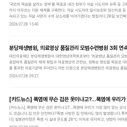
'국민의 목숨을 살리는 정부'를 목표로 내건 정부가 자살 시도자와 유족 등 
까지 아우르는 지원 체계를 구축한다. 자살 시도자의 일시보호와 정신치료 등
속되고 있는 자살 사망자 수의 감소세를 이어가겠다는 방침이다.28일 보건복
안'에 따르면 정부는 '위기포착-출동·초동대응-안정·치료-퇴원 후 밀착관..
2026.07.28. 15:40
분당제생병원, 의료영상 품질관리 모범수련병원 3회 연속
대진의료재단 분당제생병원이 대한영상의학회로부터 '의료영상 품질관리 모범수
료장비의 품질관리 체계 확립과 의료영상의 안전성, 정확성 향상을 목표로 
를 통과한 의료기관에 주어진다.이번 인증으로 분당제생병원은 의료영상 품질
시 한번 대외적으로 인정받았다는 평가다. 실제로 분당제생병원은 컴퓨터단층촬영
2026.07.28. 09:27
[카드뉴스] 폭염에 무슨 검은 옷이냐고?…폭염에 우리가 
[카드뉴스] 폭염에 무슨 검은 옷이냐고?…폭염에 우리가 가장 많이 믿는 상식
도 있습니다.집 안은 안전하다?폭염 사망은 집 안에서도 많이 발생합니다.특
디] 질병관리청은 폭염 시 실내 온도를 28℃ 이하로 유지하고, 냉방이 어려운
하루 한 번 안부 전화만 해도 폭염 사고 예방에..