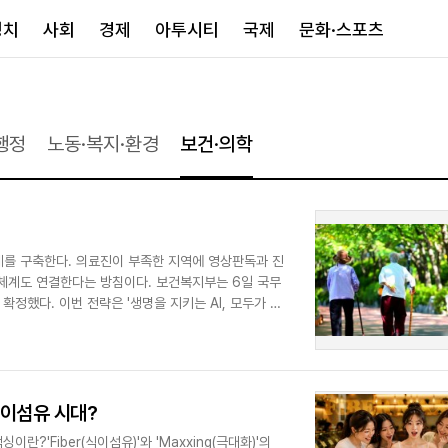
정치
사회
경제
아투시티
국제
문화·스포츠
경제
아투시티
국제
행정
노동·복지·환경
보건·의학
경제일반
종합
세계일반
정책
메트로
아시아·호주
금융·증권
경기·인천
북미
산업
세종·충청
중남미
계를 구축한다. 의료진이 부족한 지역에 영상판독과 진
IT·과학
영남
유럽
료체계도 연결한다는 방침이다. 보건복지부는 6일 국무
부동산
호남
중동·아프리
확정했다. 이번 전략은 '생명을 지키는 AI, 모두가 누
유통
강원
중기·벤처
제주
식이섬유 시대?
인스타그램
?'Fiber(식이섬유)'와 'Maxxing(극대화)'의