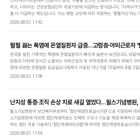
◇지역수가병원에서 진찰이나 검사, 수술을 받으면 진료비가 나오죠. 이때 건
하고, 나머지는 건강보험공단이 의료기관에 지급하는 방식입니다. '지역수가'
를 더 지급하는 제도입니다. 이는 병원 규모에 따라 적용하는 '종별가산'과는
2026.08.03. 17:42
펄펄 끓는 폭염에 온열질환자 급증…고령층·야외근로자 ‘
전국을 덮친 기록적인 폭염에 온열질환자가 빠르게 늘면서 보건당국도 덩달아 
령층과 더위에 장시간 노출되는 야외근로자 및 취약계층의 피해가 피해가 우려
청에 따르면 온열질환 응급실감시체계가 가동된 지난 5월 15일부터 8월 2일
가운데 16명이 숨졌다. 온열질환은 뜨거운 환경에 장시간 노출될 때 발생..
2026.08.03. 17:08
난치성 통증·조직 손상 치료 새길 열었다…윌스기념병원
윌스기념병원이 보건복지부로부터 '첨단재생의료실시기관'으로 지정되며 미래 
스기념병원에 따르면 첨단재생의료는 인체의 구조나 기능을 재생·회복하고 질
하는 첨단 의료 기술이다.'첨단재생바이오법'에 의거한 첨단재생의료실시기관
갖춘 의료기관을 의미한다. 지정을 받으려면 시설과 장비, 전문 인력은 물론 표
2026.08.03. 11:04