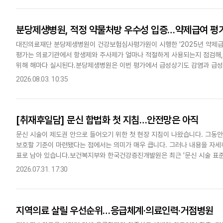
분당제생병원, 적정 약물처방 우수성 입증…약제급여 평가
대진의료재단 분당제생병원이 건강보험심사평가원이 시행한 '2025년 약제급여
평가는 의료기관에서 항생제와 주사제가 얼마나 적절하게 사용되는지 점검해, 
위해 해마다 실시된다.분당제생병원은 이번 평가에서 급성상기도 감염과 급성하
약품목 수 등 주요 지표 모두에서 1등급을 받았다. 근거에 기반한 약물..
2026.08.03. 10:35
[취재후일담] 문신 합법화 첫 지침…안전망은 아직
문신 시술이 제도권 안으로 들어오기 위한 첫 현장 지침이 나왔습니다. 그동
보호할 기준이 마련됐다는 점에서는 의미가 매우 큽니다. 그러나 내용을 자세
표로 남아 있습니다.보건복지부와 한국건강증진개발원은 최근 '문신 시술 표준 
사법 시행을 앞두고 문신업소의 시설과 장비, 위생·감염관리, 시술 전후..
2026.07.31. 17:30
지역의료 살릴 우선순위…응급체계·의료인력·거점병원