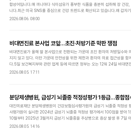
합성어입니다.매 끼니마다 식이섬유가 풍부한 식품을 충분히 섭취해 장 건강, 
다국어뉴스
ENGLISH
Tiếng Việt
中文
니다.최근 미국 SNS를 중심으로 건강 트렌드로 확산되고 있습니다.왜 갑자기
│ 장내 유익균 먹이 공급 LDL 콜..
2026.08.06. 08:00
비대면진료 본사업 코앞…초진·처방기준 막판 쟁점
비대면진료가 올해 말 본사업으로 전환되는 가운데 초진 환자의 처방일수와 의
지지 않고 있다. 이런 가운데 안전성을 위한 제한과 환자의 의료 접근성을 함
다.5일 보건복지부와 관련 업계 등에 따르면 정부는 오는 12워 24일 비대
의 범위와 처방 제한 의약품, 처방일수, 의약품 배송 기준 등을 담은..
2026.08.05. 17:11
분당제생병원, 급성기 뇌졸중 적정성평가 1등급…종합점수
대진의료재단 분당제생병원이 건강보험심사평가원의 급성기 뇌졸중 적정성 평
사평가원이 실시한 2024년 급성기 뇌졸중 적정성 평가에서 100점을 받아 1
10월부터 2025년 3월까지 급성기 뇌졸중을 주상병으로 증상 발생 후 7일
관을 대상으로 이뤄졌다.분당제생병원은 뇌졸중 집중치료실(Stroke..
2026.08.05. 14:16