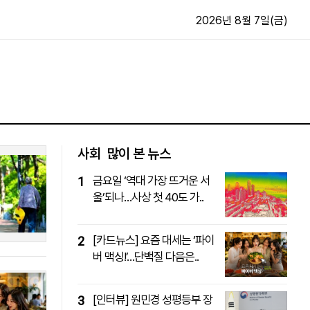
2026년 8월 7일(금)
문화·스포츠
최신
전체
방송
지면보기
가요
구독신청
사회
많이 본 뉴스
영화
First Edition
금요일 ‘역대 가장 뜨거운 서
1
문화
후원하기
울’되나…사상 첫 40도 가..
카
종교
제보24시
스포츠
알립니다
[카드뉴스] 요즘 대세는 ‘파이
2
여행
버 맥싱!’…단백질 다음은..
[인터뷰] 원민경 성평등부 장
3