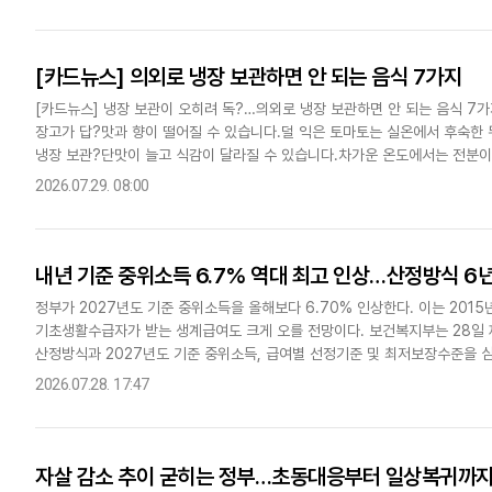
[카드뉴스] 의외로 냉장 보관하면 안 되는 음식 7가지
[카드뉴스] 냉장 보관이 오히려 독?…의외로 냉장 보관하면 안 되는 음식 7
장고가 답?맛과 향이 떨어질 수 있습니다.덜 익은 토마토는 실온에서 후숙한 
냉장 보관?단맛이 늘고 식감이 달라질 수 있습니다.차가운 온도에서는 전분이
합니다.양파도 냉장고? 습기로 쉽게 물러질 수 있습니다...
2026.07.29. 08:00
내년 기준 중위소득 6.7% 역대 최고 인상…산정방식 6년
정부가 2027년도 기준 중위소득을 올해보다 6.70% 인상한다. 이는 2015
기초생활수급자가 받는 생계급여도 크게 오를 전망이다. 보건복지부는 28일
산정방식과 2027년도 기준 중위소득, 급여별 선정기준 및 최저보장수준을 심
구 기준 올해 월 649만4738원에서 6.70% 오른 월 69..
2026.07.28. 17:47
자살 감소 추이 굳히는 정부…초동대응부터 일상복귀까지