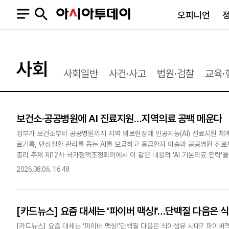
오피니언
오피니언
정치
사회
사회
사회일반
사건·사고
법원·검찰
교육·
사설
정치일반
사회일반
칼럼·기고
청와대
사건·사고
기자의 눈
국회·정당
법원·검찰
보건소·공공병원에 AI 진료지원…지역의료 공백 메운다
피플
북한
교육·행정
정부가 보건소부터 공공병원까지 지역 의료현장에 인공지능(AI) 진료지원 체
외교
노동·복지·환경
료기록, 만성질환 관리를 돕는 AI를 보급하고 응급환자 이송과 공공병원 진
국방
보건·의학
총리 주재 제12차 국가정책조정회의에서 이 같은 내용의 'AI 기본의료 전략'을 
정부
리는 의료혁신'을 목표로 3대 전략과 12대 과제로 구성됐다..
2026.08.06. 16:48
[카드뉴스] 요즘 대세는 '파이버 맥싱!'…단백질 다음은 
SNS
뉴스스탠드
네이버블로그
아투TV(유튜브)
페이스북
[카드뉴스] 요즘 대세는 '파이버 맥싱!'단백질 다음은 식이섬유 시대? 파이버맥싱이란