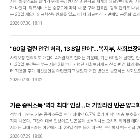
지역·필수의료를 살리기 위해 응급환자의 최종치료 체계와 의료인력 확충, 지
가 나왔다. 의료서비스는 중증도에 따라 시·군·구와 진료권, 광역 단위로 나
는 30일 제8차 의료혁신위원회를 열고 제1차 의료혁신 시민패널 공론화 결과
론화 조사는 성별과 연령, 권역, 도시 규모, 의료 접근성 등을 고려..
2026.07.30. 18:11
"60일 걸린 안건 처리, 13.8일 만에"…복지부, 사회보장
사회보장 협의제도 개편이 4개월차로 접어든 가운데, 기존 60일에 달했던 안
다.30일 보건복지부는 지난 2월부터 시행된 사회보장제도 신설·변경 협의제
터 적용할 추가 개선방안을 마련했다고 밝혔다.개편 방안은 급증하는 사회보장
하고 지방정부가 지역 특성에 맞는 제도를 설계할 수 있도록 지원하기 위해 마.
2026.07.30. 13:02
기준 중위소득 ‘역대 최대’ 인상…더 가팔라진 빈곤·양극
정부가 내년도 기준 중위소득을 역대 최대인 6.7% 올리며 취약계층 보호를
적이 나온다. 그간의 대폭 인상에도 빈곤율과 소득격차는 오히려 악화된 데다 급여별 선정기준과 부양의무자 기준 등 구조적 사각
지대는 그대로라는 이유에서다. 29일 정부 등에 따르면 보건복지부는 전날 20
상했다. 이는 2015년 이후 가장 높은 인상률이다. 지난 2025년..
2026.07.29. 18:00