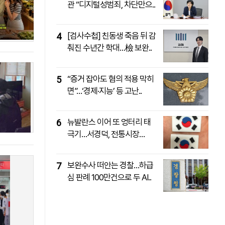
관 “디지털성범죄, 차단만으..
패밀리사이트
마켓파워
아투TV
대학동문골프최강전
[검사수첩] 친동생 죽음 뒤 감
4
춰진 수년간 학대…檢 보완..
“증거 잡아도 혐의 적용 막히
5
면”…‘경제·지능’ 등 고난..
뉴발란스 이어 또 엉터리 태
6
극기…서경덕, 전통시장
·SNS..
보완수사 떠안는 경찰…하급
7
심 판례 100만건으로 두 AI..