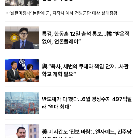
‘실탄미장착’ 논란에 군, 지작사 예하 전방군단 대상 실태점검
특검, 한동훈 12일 출석 통보…韓 “받은적
없어, 언론플레이”
與 “육사, 세번의 쿠데타 책임 안져…사관
학교 개혁 필요”
반도체가 다 했다…6월 경상수지 497억달
러 ‘역대 최대’
美 미시간도 ‘진보 바람’…엘사예드, 민주당