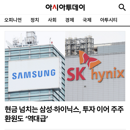
오피니언
정치
사회
경제
국제
아투시티
뉴
최
속
정
사
경
국
오
피
아
문
포
스
신
보
치
회
제
제
피
플
투
화
토
니
시
·
언
티
스
포
츠
ENGLISH
中
Tiếng
文
Việt
현금 넘치는 삼성·하이닉스, 투자 이어 주주
지
신
후
제
회
앱
환원도 ‘역대급’
면
문
원
보
사
설
보
구
하
24
소
치
기
독
기
시
개