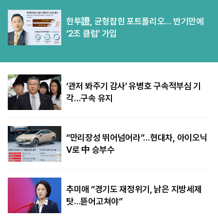
한투證, 균형잡힌 포트폴리오… 반기만에
‘2조 클럽’ 가입
‘관저 봐주기 감사’ 유병호 구속적부심 기
각…구속 유지
“만리장성 뛰어넘어라”…현대차, 아이오닉
V로 中 승부수
추미애 “경기도 재정위기, 낡은 지방세제
탓…뜯어고쳐야”