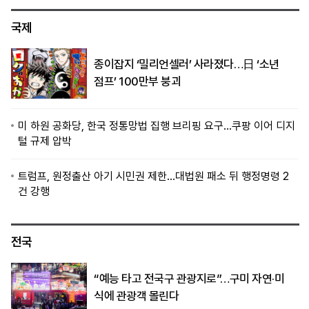
국제
종이잡지 ‘밀리언셀러’ 사라졌다…日 ‘소년
점프’ 100만부 붕괴
미 하원 공화당, 한국 정통망법 집행 브리핑 요구…쿠팡 이어 디지
털 규제 압박
트럼프, 원정출산 아기 시민권 제한…대법원 패소 뒤 행정명령 2
건 강행
전국
“예능 타고 전국구 관광지로”…구미 자연·미
식에 관광객 몰린다