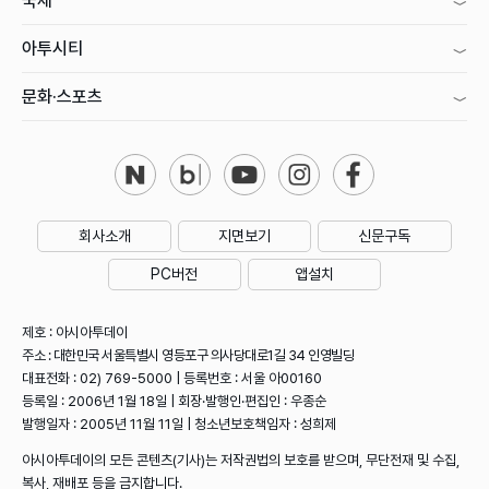
국제
아투시티
문화·스포츠
회사소개
지면보기
신문구독
PC버전
앱설치
제호 : 아시아투데이
주소 : 대한민국 서울특별시 영등포구 의사당대로1길 34 인영빌딩
대표전화 : 02) 769-5000 | 등록번호 : 서울 아00160
등록일 : 2006년 1월 18일 | 회장·발행인·편집인 : 우종순
발행일자 : 2005년 11월 11일 | 청소년보호책임자 : 성희제
아시아투데이의 모든 콘텐츠(기사)는 저작권법의 보호를 받으며, 무단전재 및 수집,
복사, 재배포 등을 금지합니다.