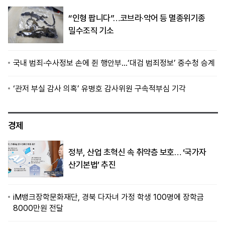
“인형 팝니다”…코브라·악어 등 멸종위기종
밀수조직 기소
국내 범죄·수사정보 손에 쥔 행안부…‘대검 범죄정보’ 중수청 승계
‘관저 부실 감사 의혹’ 유병호 감사위원 구속적부심 기각
경제
정부, 산업 초혁신 속 취약층 보호… ‘국가자
산기본법’ 추진
iM뱅크장학문화재단, 경북 다자녀 가정 학생 100명에 장학금
8000만원 전달