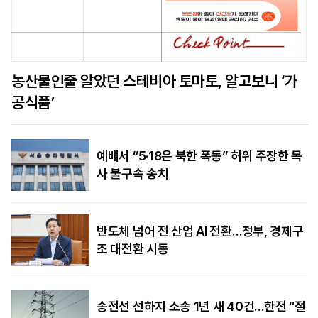
농산물인줄 알았던 스테비아 토마토, 알고보니 ‘가
공식품’
예배서 “5·18은 북한 폭동” 허위 주장한 목
사 불구속 송치
반도체 넘어 전 산업 AI 전환…정부, 경제구
조 대전환 시동
송전선 선하지 소송 1년 새 40건…한전 “절