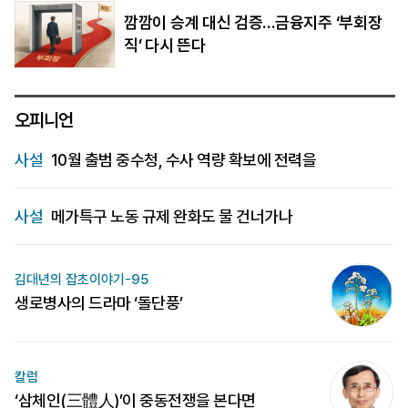
깜깜이 승계 대신 검증…금융지주 ‘부회장
직’ 다시 뜬다
오피니언
사설
10월 출범 중수청, 수사 역량 확보에 전력을
사설
메가특구 노동 규제 완화도 물 건너가나
김대년의 잡초이야기-95
생로병사의 드라마 ‘돌단풍’
칼럼
‘삼체인(三體人)’이 중동전쟁을 본다면