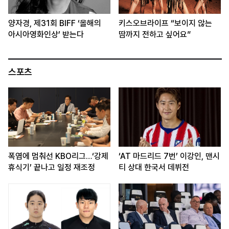
양자경, 제31회 BIFF ‘올해의
키스오브라이프 “보이지 않는
아시아영화인상’ 받는다
땀까지 전하고 싶어요”
스포츠
폭염에 멈춰선 KBO리그…‘강제
‘AT 마드리드 7번’ 이강인, 맨시
휴식기’ 끝나고 일정 재조정
티 상대 한국서 데뷔전