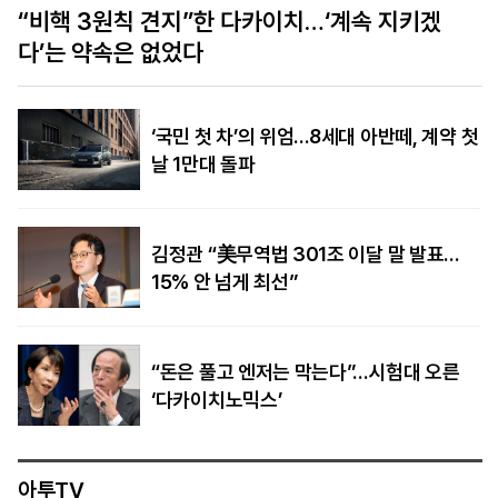
미얀마 대통령, 정통성 찾아 태국 방문… 태국은
‘재관여’ 모색
‘국민 첫 차’의 위엄…8세대 아반떼, 계약 첫
날 1만대 돌파
김정관 “美무역법 301조 이달 말 발표…
15% 안 넘게 최선”
“돈은 풀고 엔저는 막는다”…시험대 오른
‘다카이치노믹스’
아투TV