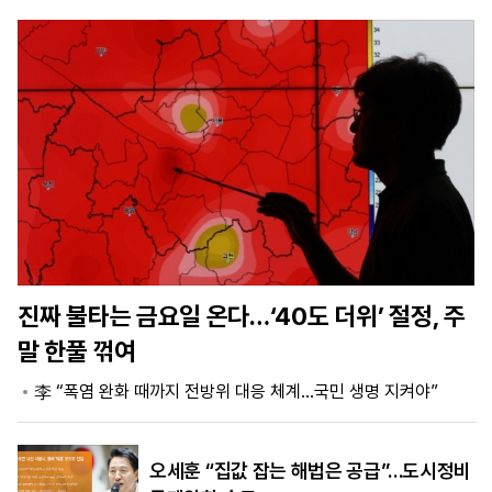
마
운
대
켓
세
학
파
동
워
문
골
프
진짜 불타는 금요일 온다…‘40도 더위’ 절정, 주
말 한풀 꺾여
李 “폭염 완화 때까지 전방위 대응 체계…국민 생명 지켜야”
오세훈 “집값 잡는 해법은 공급”…도시정비