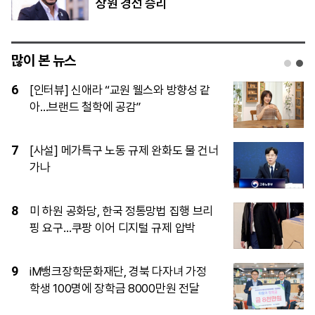
상원 경선 승리
많이 본 뉴스
1
국내 범죄·수사정보 손에 쥔 행안부…‘대검
범죄정보’ 중수청 승계
2
[시승기] 볼보 EX90, 전동화 시대에도 변
하지 않는 ‘안전과 편안함’
3
[사설] 10월 출범 중수청, 수사 역량 확보
에 전력을
4
현대리바트, B2C·B2B ‘양날의 칼’ 갈았다