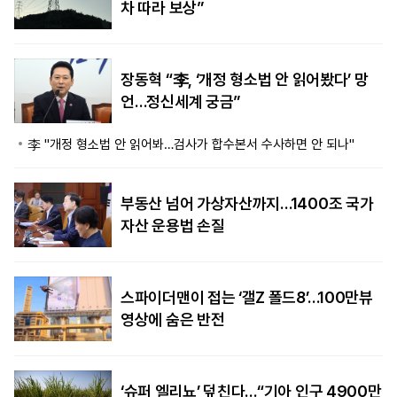
차 따라 보상”
장동혁 “李, ‘개정 형소법 안 읽어봤다’ 망
언…정신세계 궁금”
李 "개정 형소법 안 읽어봐…검사가 합수본서 수사하면 안 되나"
부동산 넘어 가상자산까지…1400조 국가
자산 운용법 손질
스파이더맨이 접는 ‘갤Z 폴드8’…100만뷰
영상에 숨은 반전
‘슈퍼 엘리뇨’ 덮친다…“기아 인구 4900만