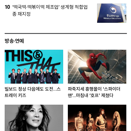
5
트럼프, 원정출산 아기 시민권 제한…대법
원 패소 뒤 행정명령 2건 강행
방송·연예
빌보드 정상 다음에도 도전…스
파죽지세 흥행몰이 ‘스파이더
트레이 키즈
맨’…마침내 ‘호프’ 제쳤다