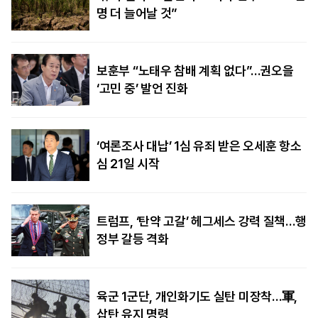
명 더 늘어날 것”
보훈부 “노태우 참배 계획 없다”…권오을
‘고민 중’ 발언 진화
‘여론조사 대납’ 1심 유죄 받은 오세훈 항소
심 21일 시작
트럼프, ‘탄약 고갈’ 헤그세스 강력 질책…행
정부 갈등 격화
육군 1군단, 개인화기도 실탄 미장착…軍,
삽탄 유지 명령