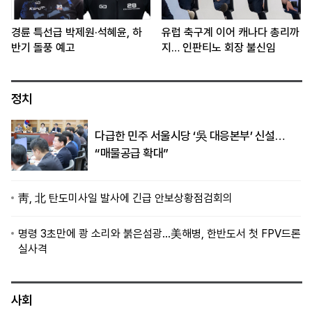
경륜 특선급 박제원·석혜윤, 하
유럽 축구계 이어 캐나다 총리까
반기 돌풍 예고
지… 인판티노 회장 불신임
정치
다급한 민주 서울시당 ‘吳 대응본부’ 신설…
“매물공급 확대”
靑, 北 탄도미사일 발사에 긴급 안보상황점검회의
명령 3초만에 쾅 소리와 붉은섬광…美해병, 한반도서 첫 FPV드론
실사격
사회