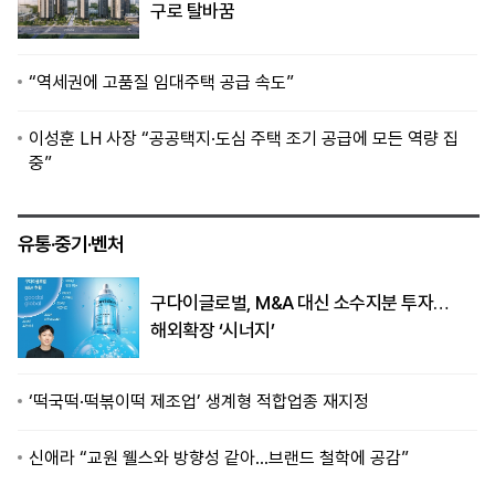
구로 탈바꿈
“역세권에 고품질 임대주택 공급 속도”
이성훈 LH 사장 “공공택지·도심 주택 조기 공급에 모든 역량 집
중”
유통·중기·벤처
구다이글로벌, M&A 대신 소수지분 투자…
해외확장 ‘시너지’
‘떡국떡·떡볶이떡 제조업’ 생계형 적합업종 재지정
신애라 “교원 웰스와 방향성 같아…브랜드 철학에 공감”