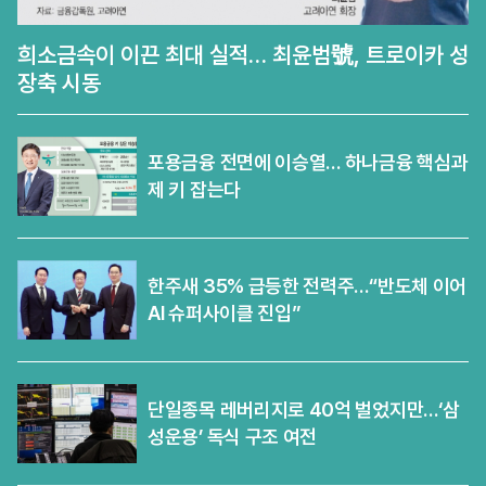
희소금속이 이끈 최대 실적… 최윤범號, 트로이카 성
장축 시동
포용금융 전면에 이승열… 하나금융 핵심과
제 키 잡는다
한주새 35% 급등한 전력주…“반도체 이어
AI 슈퍼사이클 진입”
단일종목 레버리지로 40억 벌었지만…‘삼
성운용’ 독식 구조 여전