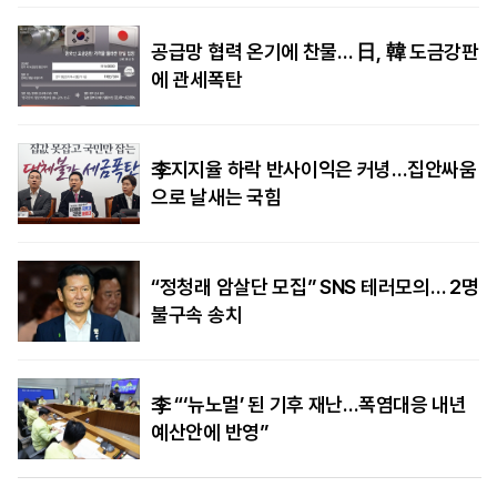
공급망 협력 온기에 찬물… 日, 韓 도금강판
에 관세폭탄
李지지율 하락 반사이익은 커녕…집안싸움
으로 날새는 국힘
“정청래 암살단 모집” SNS 테러모의… 2명
불구속 송치
李 “‘뉴노멀’ 된 기후 재난…폭염대응 내년
예산안에 반영”