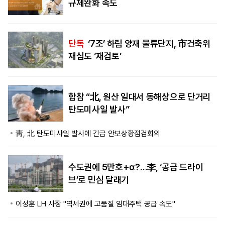
규제완화 속도
단독
‘7조’ 하림 양재 물류단지, 市건축위
재심도 ‘재검토’
합참 “北, 원산 일대서 동해상으로 단거리
탄도미사일 발사”
靑, 北 탄도미사일 발사에 긴급 안보상황점검회의
수도권에 5만호+α?…李, ‘공급 드라이
브’로 민심 달래기
이성훈 LH 사장 "역세권에 고품질 임대주택 공급 속도"