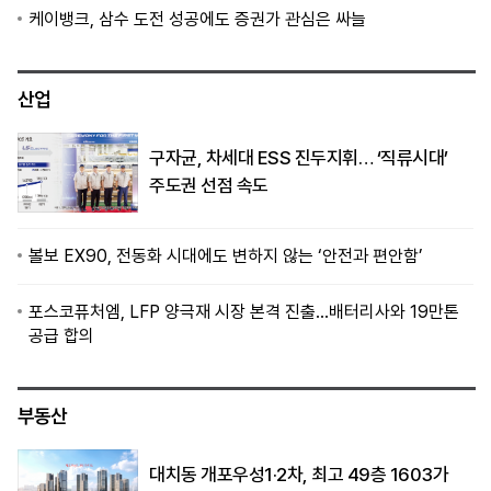
케이뱅크, 삼수 도전 성공에도 증권가 관심은 싸늘
산업
구자균, 차세대 ESS 진두지휘… ‘직류시대’
주도권 선점 속도
볼보 EX90, 전동화 시대에도 변하지 않는 ‘안전과 편안함’
포스코퓨처엠, LFP 양극재 시장 본격 진출…배터리사와 19만톤
공급 합의
부동산
대치동 개포우성1·2차, 최고 49층 1603가