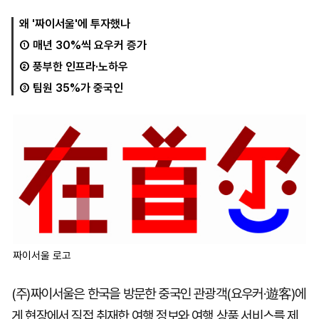
왜 '짜이서울'에 투자했나
① 매년 30%씩 요우커 증가
마
운
대
켓
세
학
② 풍부한 인프라·노하우
파
동
워
문
③ 팀원 35%가 중국인
골
프
짜이서울 로고
(주)짜이서울은 한국을 방문한 중국인 관광객(요우커·遊客)에
게 현장에서 직접 취재한 여행 정보와 여행 상품 서비스를 제