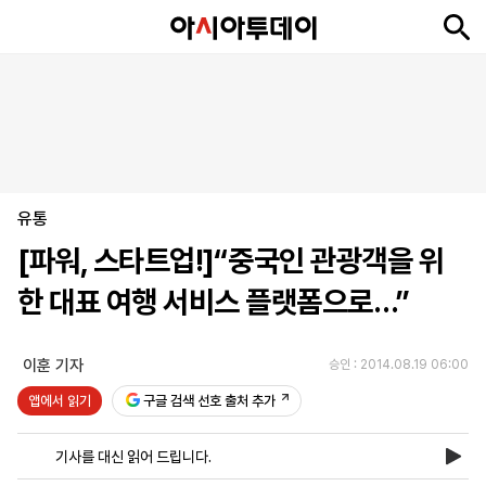
뉴
최
속
정
사
경
국
오
피
아
문
포
스
신
보
치
회
제
제
피
플
투
화
토
니
시
·
유통
언
티
스
포
[파워, 스타트업!]“중국인 관광객을 위
츠
한 대표 여행 서비스 플랫폼으로…”
ENGLISH
中
Tiếng
文
Việt
이훈 기자
승인 : 2014.08.19 06:00
앱에서 읽기
구글 검색 선호 출처 추가
지
신
후
제
회
앱
면
문
원
보
사
설
기사를 대신 읽어 드립니다.
보
구
하
24
소
치
기
독
기
시
개