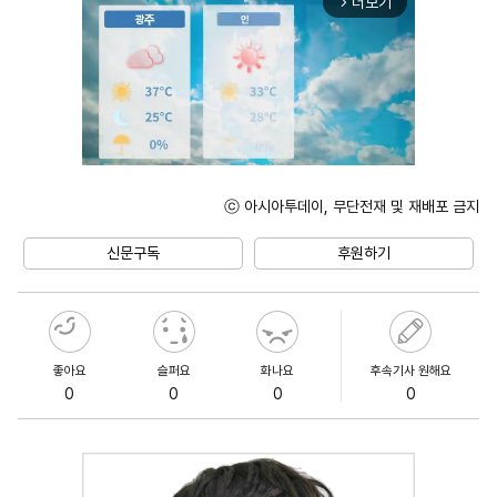
더보기
arrow_forward_ios
ⓒ 아시아투데이, 무단전재 및 재배포 금지
Mute
신문구독
후원하기
좋아요
슬퍼요
화나요
후속기사 원해요
0
0
0
0