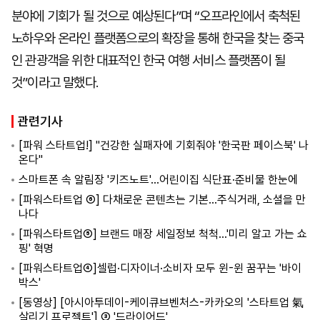
분야에 기회가 될 것으로 예상된다”며 “오프라인에서 축척된
노하우와 온라인 플랫폼으로의 확장을 통해 한국을 찾는 중국
인 관광객을 위한 대표적인 한국 여행 서비스 플랫폼이 될
것”이라고 말했다.
관련기사
[파워 스타트업!] "건강한 실패자에 기회줘야 '한국판 페이스북' 나
온다"
스마트폰 속 알림장 '키즈노트'…어린이집 식단표·준비물 한눈에
[파워스타트업 ⑥] 다채로운 콘텐츠는 기본...주식거래, 소셜을 만
나다
[파워스타트업⑤] 브랜드 매장 세일정보 척척…'미리 알고 가는 쇼
핑' 혁명
[파워스타트업④]셀럽·디자이너·소비자 모두 윈-윈 꿈꾸는 '바이
박스'
[동영상] [아시아투데이-케이큐브벤처스-카카오의 '스타트업 氣
살리기 프로젝트'] ③ '드라이어드'