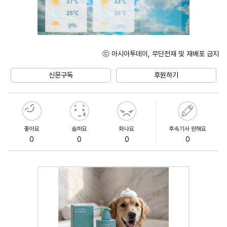
ⓒ 아시아투데이, 무단전재 및 재배포 금지
Unmute
신문구독
후원하기
좋아요
슬퍼요
화나요
후속기사 원해요
0
0
0
0