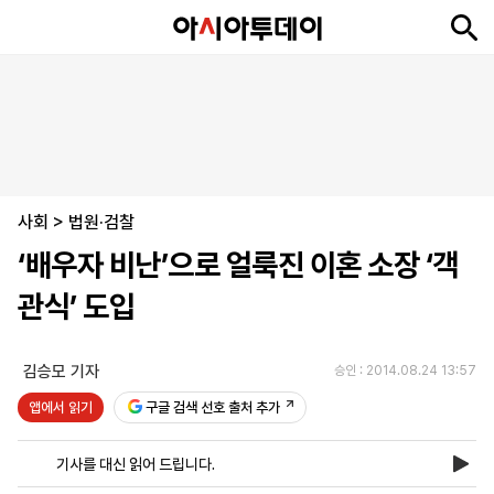
뉴
최
속
정
사
경
국
오
피
아
문
포
스
신
보
치
회
제
제
피
플
투
화
토
니
시
·
사회
언
티
스
>
법원·검찰
포
‘배우자 비난’으로 얼룩진 이혼 소장 ‘객
츠
관식’ 도입
ENGLISH
中
Tiếng
文
Việt
김승모 기자
승인 : 2014.08.24 13:57
앱에서 읽기
구글 검색 선호 출처 추가
지
신
후
제
회
앱
면
문
원
보
사
설
기사를 대신 읽어 드립니다.
보
구
하
24
소
치
기
독
기
시
개