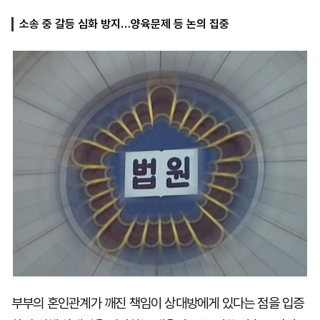
소송 중 갈등 심화 방지…양육문제 등 논의 집중
마
운
대
켓
세
학
파
동
워
문
골
프
부부의 혼인관계가 깨진 책임이 상대방에게 있다는 점을 입증