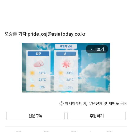
오승준 기자
pride_osj@asiatoday.co.kr
더보기
arrow_forward_ios
ⓒ 아시아투데이, 무단전재 및 재배포 금지
Unmute
신문구독
후원하기