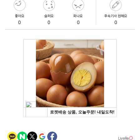
좋아요
슬퍼요
화나요
후속기사 원해요
0
0
0
0