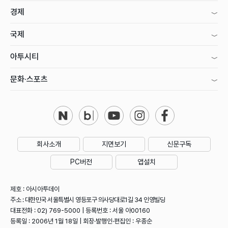
경제
국제
아투시티
문화·스포츠
회사소개
지면보기
신문구독
PC버전
앱설치
제호 : 아시아투데이
주소 : 대한민국 서울특별시 영등포구 의사당대로1길 34 인영빌딩
대표전화 : 02) 769-5000 | 등록번호 : 서울 아00160
등록일 : 2006년 1월 18일 | 회장·발행인·편집인 : 우종순