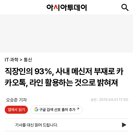
뉴
최
속
정
사
경
국
오
피
아
문
포
스
신
보
치
회
제
제
피
플
투
화
토
니
시
·
IT·과학
언
티
스
>
통신
포
직장인의 93%, 사내 메신저 부재로 카
츠
카오톡, 라인 활용하는 것으로 밝혀져
ENGLISH
中
Tiếng
文
Việt
오승준 기자
승인 : 2015.04.01 17:50
앱에서 읽기
구글 검색 선호 출처 추가
지
신
후
제
회
앱
면
문
원
보
사
설
기사를 대신 읽어 드립니다.
보
구
하
24
소
치
기
독
기
시
개