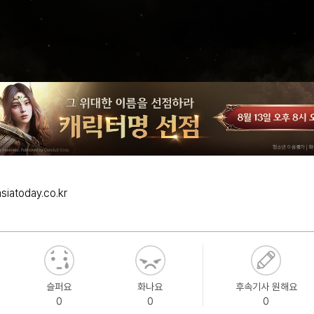
iatoday.co.kr
슬퍼요
화나요
후속기사 원해요
0
0
0