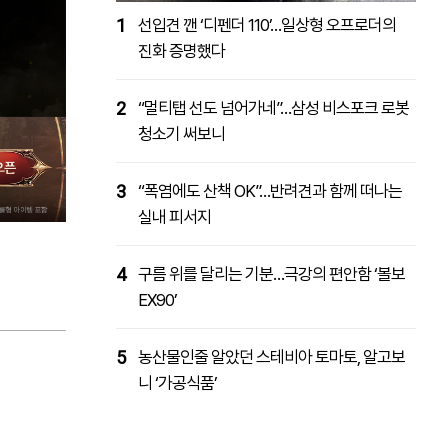
1
선입견 깬 ‘디펜더 110’…일상형 오프로더의
진화 증명했다
2
“멀티탭 선도 넘어가네”…삼성 비스포크 로봇
청소기 써보니
3
“폭염에도 산책 OK”…반려견과 함께 떠나는
실내 피서지
4
구름 위를 달리는 기분…극강의 편안함 ‘볼보
EX90’
5
농산물인줄 알았던 스테비아 토마토, 알고보
니 ‘가공식품’