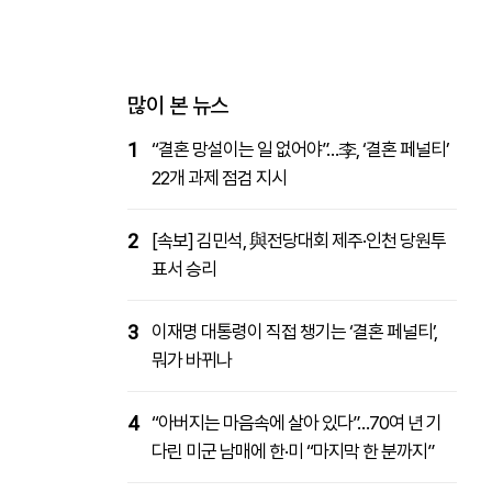
패밀리사이트
마켓파워
아투TV
대학동문골프최강전
많이 본 뉴스
1
“결혼 망설이는 일 없어야”…李, ‘결혼 페널티’
22개 과제 점검 지시
2
[속보] 김민석, 與전당대회 제주·인천 당원투
표서 승리
3
이재명 대통령이 직접 챙기는 ‘결혼 페널티’,
뭐가 바뀌나
4
“아버지는 마음속에 살아 있다”…70여 년 기
다린 미군 남매에 한·미 “마지막 한 분까지”