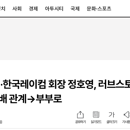
정치
사회
경제
아투시티
국제
문화·스포츠
경제
아투시티
국제
경제일반
종합
세계일반
정책
메트로
아시아·호주
금융·증권
경기·인천
북미
산업
세종·충청
중남미
IT·과학
영남
유럽
·한국레이컴 회장 정호영, 러브스
부동산
호남
중동·아프리
유통
강원
배 관계→부부로
중기·벤처
제주
18
공유하기
읽기모드
글자크기
기사듣
인스타그램