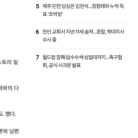
5
제주·인천 당심은 김민석…정청래와 누적 득
표 ‘초박빙’
6
천안 교회서 지낸 11세 숨져…경찰, 학대치사
수사 중
7
월드컵 참패·압수수색·성접대까지…축구협
스토리 일
회, 공식 사과문 발표
매와의 다
도 했다.
이영애 남편