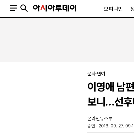
오피니언
오피니언
정치
사회
사설
정치일반
사회일반
칼럼·기고
청와대
사건·사고
기자의 눈
국회·정당
법원·검찰
피플
북한
교육·행정
문화·연예
외교
노동·복지·환경
이영애 남편
국방
보건·의학
정부
보니…선후
온라인뉴스부
승인 : 2018. 09. 27. 09:
SNS
뉴스스탠드
네이버블로그
아투TV(유튜브)
페이스북