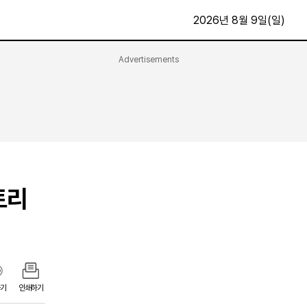
2026년 8월 9일(일)
Advertisements
문화·스포츠
최신
전체
방송
지면보기
가요
구독신청
영화
First Edition
문화
토리
후원하기
카
종교
제보24시
스포츠
알립니다
여행
기
인쇄하기