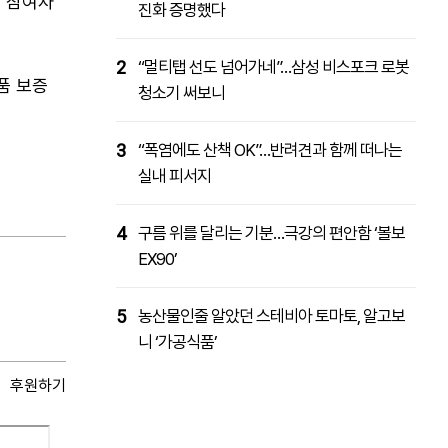
를 참여자
진화 증명했다
2
“멀티탭 선도 넘어가네”…삼성 비스포크 로봇
품 보증
청소기 써보니
3
“폭염에도 산책 OK”…반려견과 함께 떠나는
실내 피서지
4
구름 위를 달리는 기분…극강의 편안함 ‘볼보
EX90’
5
농산물인줄 알았던 스테비아 토마토, 알고보
니 ‘가공식품’
후원하기