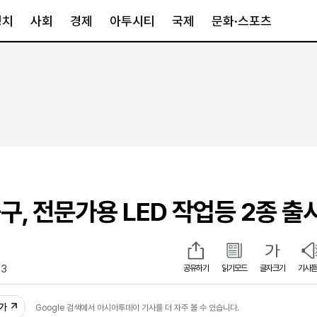
정치
사회
경제
아투시티
국제
문화·스포츠
경제
아투시티
국제
경제일반
종합
세계일반
정책
메트로
아시아·호주
금융·증권
경기·인천
북미
산업
세종·충청
중남미
IT·과학
영남
유럽
구, 전문가용 LED 작업등 2종 출
부동산
호남
중동·아프리
유통
강원
중기·벤처
제주
23
공유하기
읽기모드
글자크기
기사듣
인스타그램
추가
Google 검색에서 아시아투데이 기사를 더 자주 볼 수 있습니다.