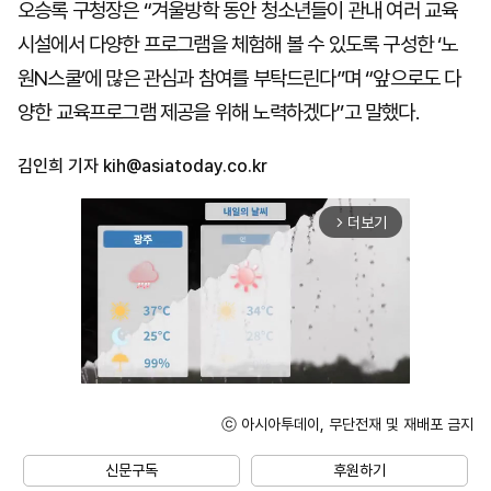
오승록 구청장은 “겨울방학 동안 청소년들이 관내 여러 교육
시설에서 다양한 프로그램을 체험해 볼 수 있도록 구성한 ‘노
원N스쿨’에 많은 관심과 참여를 부탁드린다”며 “앞으로도 다
양한 교육프로그램 제공을 위해 노력하겠다”고 말했다.
김인희 기자
kih@asiatoday.co.kr
더보기
arrow_forward_ios
ⓒ 아시아투데이, 무단전재 및 재배포 금지
Unmute
신문구독
후원하기