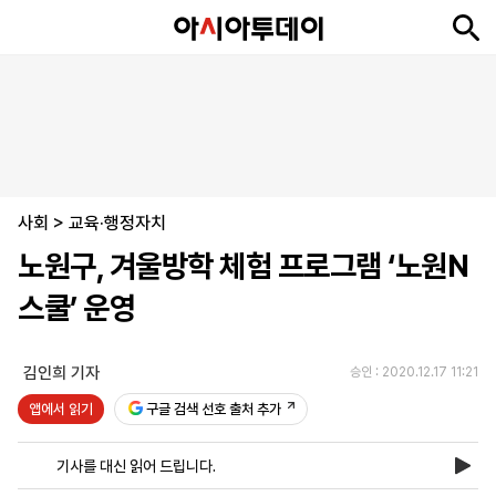
뉴
최
속
정
사
경
국
오
피
아
문
포
스
신
보
치
회
제
제
피
플
투
화
토
니
시
·
사회
언
티
스
>
교육·행정자치
포
노원구, 겨울방학 체험 프로그램 ‘노원N
츠
스쿨’ 운영
ENGLISH
中
Tiếng
文
Việt
김인희 기자
승인 : 2020.12.17 11:21
앱에서 읽기
구글 검색 선호 출처 추가
지
신
후
제
회
앱
면
문
원
보
사
설
기사를 대신 읽어 드립니다.
보
구
하
24
소
치
기
독
기
시
개