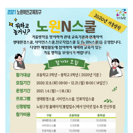
마
운
대
켓
세
학
파
동
워
문
골
프