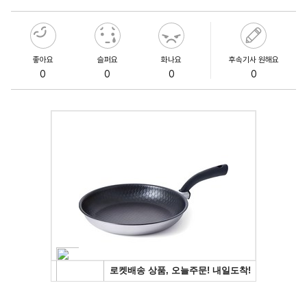
좋아요
슬퍼요
화나요
후속기사 원해요
0
0
0
0