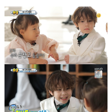
마
운
대
켓
세
학
파
동
워
문
골
프