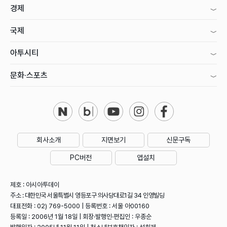
경제
국제
아투시티
문화·스포츠
회사소개
지면보기
신문구독
PC버전
앱설치
제호 : 아시아투데이
주소 : 대한민국 서울특별시 영등포구 의사당대로1길 34 인영빌딩
대표전화 : 02) 769-5000 | 등록번호 : 서울 아00160
등록일 : 2006년 1월 18일 | 회장·발행인·편집인 : 우종순