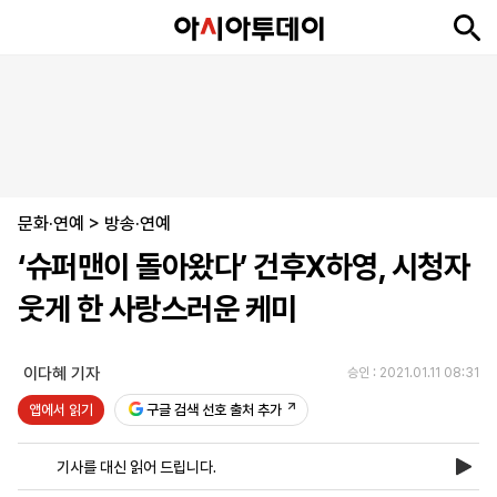
뉴
최
속
정
사
경
국
오
피
아
문
포
스
신
보
치
회
제
제
피
플
투
화
토
니
시
·
문화·연예
언
티
스
>
방송·연예
포
‘슈퍼맨이 돌아왔다’ 건후X하영, 시청자
츠
웃게 한 사랑스러운 케미
ENGLISH
中
Tiếng
文
Việt
이다혜 기자
승인 : 2021.01.11 08:31
앱에서 읽기
구글 검색 선호 출처 추가
지
신
후
제
회
앱
면
문
원
보
사
설
기사를 대신 읽어 드립니다.
보
구
하
24
소
치
기
독
기
시
개