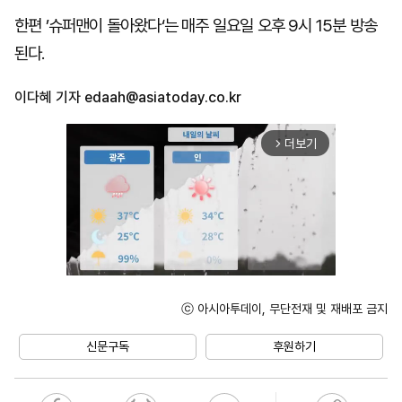
한편 ’슈퍼맨이 돌아왔다‘는 매주 일요일 오후 9시 15분 방송
된다.
이다혜 기자
edaah@asiatoday.co.kr
더보기
arrow_forward_ios
ⓒ 아시아투데이, 무단전재 및 재배포 금지
Unmute
신문구독
후원하기