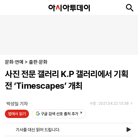
뉴
최
속
정
사
경
국
오
피
아
문
포
스
신
보
치
회
제
제
피
플
투
화
토
니
시
·
문화·연예
언
티
스
>
출판·문화
포
사진 전문 갤러리 K.P 갤러리에서 기획
츠
전 ‘Timescapes’ 개최
ENGLISH
中
Tiếng
文
Việt
박성일 기자
수정 : 2021.04.22 13:38
앱에서 읽기
구글 검색 선호 출처 추가
지
신
후
제
회
앱
면
문
원
보
사
설
기사를 대신 읽어 드립니다.
보
구
하
24
소
치
기
독
기
시
개