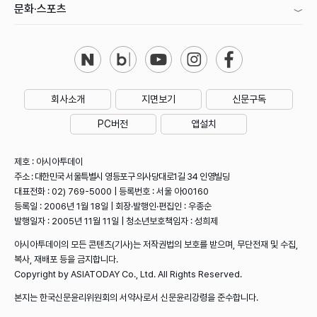
문화·스포츠
회사소개
지면보기
신문구독
PC버전
앱설치
제호 : 아시아투데이
주소 : 대한민국 서울특별시 영등포구 의사당대로1길 34 인영빌딩
대표전화 : 02) 769-5000 | 등록번호 : 서울 아00160
등록일 : 2006년 1월 18일 | 회장·발행인·편집인 : 우종순
발행일자 : 2005년 11월 11일 | 청소년보호책임자 : 성희제
아시아투데이의 모든 콘텐츠(기사)는 저작권법의 보호를 받으며, 무단전재 및 수집,
복사, 재배포 등을 금지합니다.
Copyright by ASIATODAY Co., Ltd. All Rights Reserved.
본지는 한국신문윤리위원회의 서약사로서 신문윤리강령을 준수합니다.