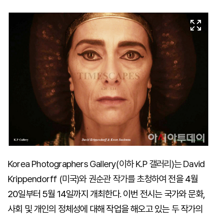
마
운
대
켓
세
학
파
동
워
문
골
프
Korea Photographers Gallery(이하 K.P 갤러리)는 David
Krippendorff (미국)와 권순관 작가를 초청하여
전을 4월
20일부터 5월 14일까지 개최한다. 이번 전시는 국가와 문화,
사회 및 개인의 정체성에 대해 작업을 해오고 있는 두 작가의