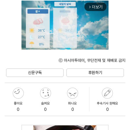
더보기
arrow_forward_ios
ⓒ 아시아투데이, 무단전재 및 재배포 금지
Unmute
신문구독
후원하기
좋아요
슬퍼요
화나요
후속기사 원해요
0
0
0
0