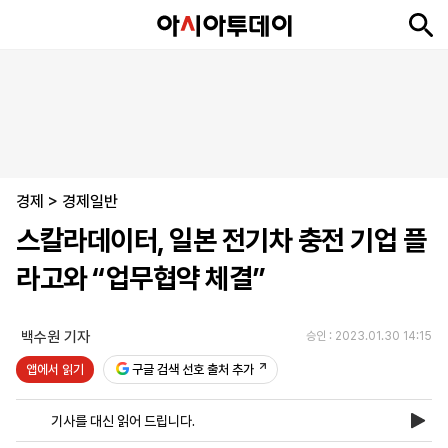
뉴
최
속
정
사
경
국
오
피
아
문
포
스
신
보
치
회
제
제
피
플
투
화
토
니
시
·
경제
언
티
스
>
경제일반
포
스칼라데이터, 일본 전기차 충전 기업 플
츠
라고와 “업무협약 체결”
ENGLISH
中
Tiếng
文
Việt
백수원 기자
승인 : 2023.01.30 14:15
앱에서 읽기
구글 검색 선호 출처 추가
지
신
후
제
회
앱
면
문
원
보
사
설
기사를 대신 읽어 드립니다.
보
구
하
24
소
치
기
독
기
시
개