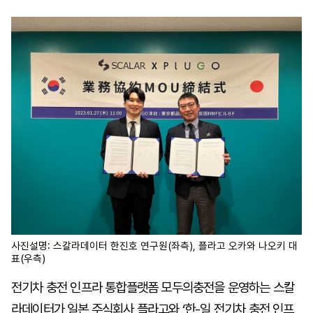
마
운
대
켓
세
학
파
동
워
문
골
프
사진설명: 스칼라데이터 한진호 연구원(좌측), 플라고 오카와 나오키 대
표(우측)
전기차 충전 인프라 통합플랫폼 모두의충전을 운영하는 스칼
라데이터가 일본 주식회사 플라고와 ‘한-일 전기차 충전 인프