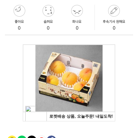
좋아요
슬퍼요
화나요
후속기사 원해요
0
0
0
0