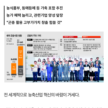
농식품부, 동애등에 등 가축 포함 추진
농가 혜택 늘리고, 관련기업 양성 앞장
마
운
대
켓
세
학
"곤충 활용 고부가가치 창출 힘쓸 것"
파
동
워
문
골
프
전 세계적으로 농축산업 혁신의 바람이 거세다.