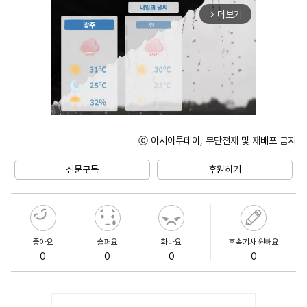
더보기
arrow_forward_ios
ⓒ 아시아투데이, 무단전재 및 재배포 금지
Unmute
신문구독
후원하기
좋아요
슬퍼요
화나요
후속기사 원해요
0
0
0
0