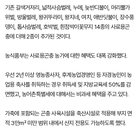
기존 갈색거저리, 넓적사슴벌레, 누에, 늦반디불이, 머리뿔가
위벌, 방울벌레, 왕귀뚜라미, 왕지네, 여치, 애반딧불이, 장수풍
뎅이, 톱사슴벌레, 호박벌, 흰점박이꽃무지 14종의 사료용곤
충에 더해 2종이 추가된 것이다.
농식품부는 사료용곤충 농가에 대한 혜택도 대폭 강화했다.
우선 2년 이상 영농종사자, 후계농업경영인 등 자경농민이 농
업용 축사를 취득하는 경우 취득세 및 지방교육세 50%를 감
면했고, 농어촌특별세에 대해서는 비과세 혜택을 주고 있다.
가축에 포함되는 곤충 사육시설을 축산시설로 적용해 부지 면
적 3만㎡ 미만 범위 내에서 산지 전용도 가능하도록 했다.