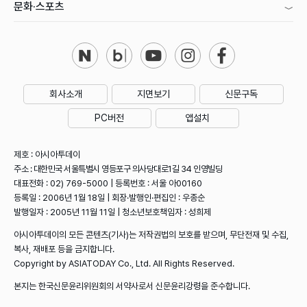
문화·스포츠
회사소개
지면보기
신문구독
PC버전
앱설치
제호 : 아시아투데이
주소 : 대한민국 서울특별시 영등포구 의사당대로1길 34 인영빌딩
대표전화 : 02) 769-5000 | 등록번호 : 서울 아00160
등록일 : 2006년 1월 18일 | 회장·발행인·편집인 : 우종순
발행일자 : 2005년 11월 11일 | 청소년보호책임자 : 성희제
아시아투데이의 모든 콘텐츠(기사)는 저작권법의 보호를 받으며, 무단전재 및 수집,
복사, 재배포 등을 금지합니다.
Copyright by ASIATODAY Co., Ltd. All Rights Reserved.
본지는 한국신문윤리위원회의 서약사로서 신문윤리강령을 준수합니다.