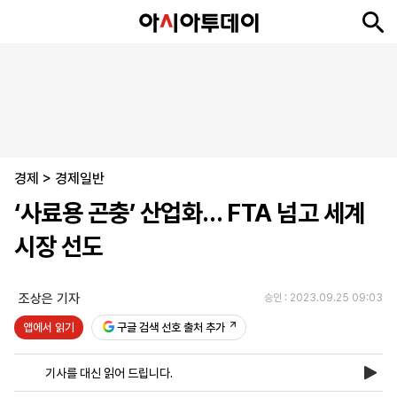
뉴
최
속
정
사
경
국
오
피
아
문
포
스
신
보
치
회
제
제
피
플
투
화
토
니
시
·
경제
언
티
스
>
경제일반
포
‘사료용 곤충’ 산업화… FTA 넘고 세계
츠
시장 선도
ENGLISH
中
Tiếng
文
Việt
조상은 기자
승인 : 2023.09.25 09:03
앱에서 읽기
구글 검색 선호 출처 추가
지
신
후
제
회
앱
면
문
원
보
사
설
기사를 대신 읽어 드립니다.
보
구
하
24
소
치
기
독
기
시
개