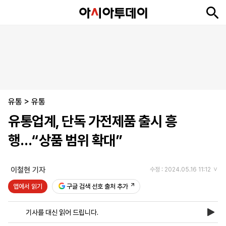
뉴
최
속
정
사
경
국
오
피
아
문
포
스
신
보
치
회
제
제
피
플
투
화
토
니
시
·
유통
언
티
스
>
유통
포
유통업계, 단독 가전제품 출시 흥
츠
행…“상품 범위 확대”
ENGLISH
中
Tiếng
文
Việt
이철현 기자
수정 : 2024.05.16 11:12
앱에서 읽기
구글 검색 선호 출처 추가
지
신
후
제
회
앱
면
문
원
보
사
설
기사를 대신 읽어 드립니다.
보
구
하
24
소
치
기
독
기
시
개