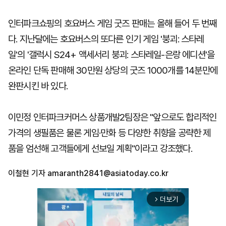
인터파크쇼핑의 호요버스 게임 굿즈 판매는 올해 들어 두 번째
다. 지난달에는 호요버스의 또다른 인기 게임 '붕괴: 스타레
일'의 '갤럭시 S24+ 액세서리 붕괴: 스타레일-은랑 에디션'을
온라인 단독 판매해 30만원 상당의 굿즈 1000개를 14분만에
완판시킨 바 있다.
이민정 인터파크커머스 상품개발2팀장은 "앞으로도 합리적인
가격의 생필품은 물론 게임·만화 등 다양한 취향을 공략한 제
품을 엄선해 고객들에게 선보일 계획"이라고 강조했다.
이철현 기자
amaranth2841@asiatoday.co.kr
더보기
arrow_forward_ios