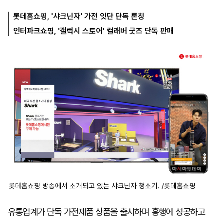
롯데홈쇼핑, '샤크닌자' 가전 잇단 단독 론칭
인터파크쇼핑, '갤럭시 스토어' 컬래버 굿즈 단독 판매
마
운
대
켓
세
학
파
동
워
문
골
프
롯데홈쇼핑 방송에서 소개되고 있는 샤크닌자 청소기. /롯데홈쇼핑
유통업계가 단독 가전제품 상품을 출시하며 흥행에 성공하고