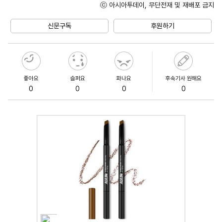
ⓒ 아시아투데이, 무단전재 및 재배포 금지
Unmute
신문구독
후원하기
좋아요
슬퍼요
화나요
후속기사 원해요
0
0
0
0