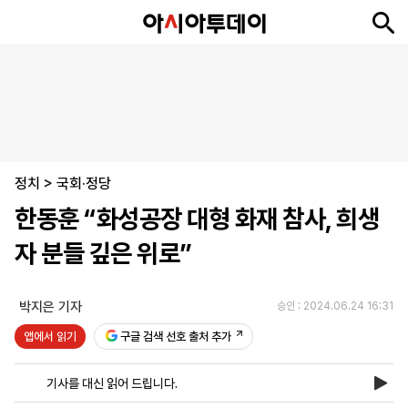
뉴
최
속
정
사
경
국
오
피
아
문
포
스
신
보
치
회
제
제
피
플
투
화
토
니
시
·
정치
언
티
스
>
국회·정당
포
한동훈 “화성공장 대형 화재 참사, 희생
츠
자 분들 깊은 위로”
ENGLISH
中
Tiếng
文
Việt
박지은 기자
승인 : 2024.06.24 16:31
앱에서 읽기
구글 검색 선호 출처 추가
지
신
후
제
회
앱
면
문
원
보
사
설
기사를 대신 읽어 드립니다.
보
구
하
24
소
치
기
독
기
시
개