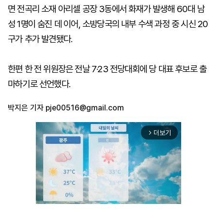
면 전곡리 소재 아리셀 공장 3동에서 화재가 발생해 60대 남
성 1명이 숨진 데 이어, 소방당국의 내부 수색 과정 중 시신 20
구가 추가 발견됐다.
한편 한 전 위원장은 전날 7·23 전당대회에 당 대표 후보로 출
마하기로 선언했다.
박지은 기자
pje00516@gmail.com
더보기
arrow_forward_ios