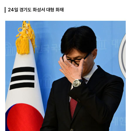
24일 경기도 화성서 대형 화재
마
운
대
켓
세
학
파
동
워
문
골
프