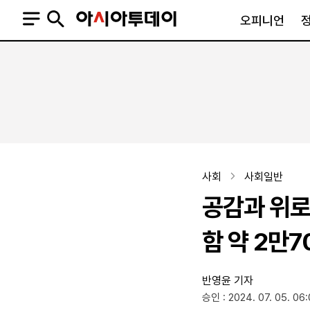
오피니언
오피니언
정치
사회
사설
정치일반
사회일반
칼럼·기고
청와대
사건·사고
기자의 눈
국회·정당
법원·검찰
피플
북한
교육·행정
사회
사회일반
외교
노동·복지·환경
공감과 위로
국방
보건·의학
정부
함 약 2만
반영윤 기자
SNS
승인 : 2024. 07. 05. 06
뉴스스탠드
네이버블로그
아투TV(유튜브)
페이스북