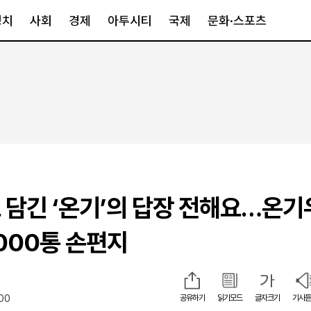
정치
사회
경제
아투시티
국제
문화·스포츠
경제
아투시티
국제
경제일반
종합
세계일반
정책
메트로
아시아·호주
금융·증권
경기·인천
북미
산업
세종·충청
중남미
IT·과학
영남
유럽
 담긴 ‘온기’의 답장 전해요…온
부동산
호남
중동·아프리
유통
강원
7000통 손편지
중기·벤처
제주
:00
공유하기
읽기모드
글자크기
기사듣
인스타그램