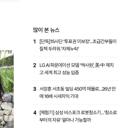
패밀리사이트
마켓파워
아투TV
대학동문골프최강전
많이 본 뉴스
1
[단독]15사단 ‘투표권 미보장’…초급간부들이
질책 두려워 ‘자체누락’
2
LG AI 파운데이션 모델 ‘엑사원’, 美·中 제치
고 세계 최고 성능 입증
3
서장훈 서초동 빌딩 450억 매물로…26년 만
에 16배 시세차익 기대
4
[체험기] 삼성 비스포크 로봇청소기…‘청소로
부터의 자유’ 얼마나 가능할까