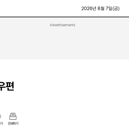
2026년 8월 7일(금)
Advertisements
문화·스포츠
최신
전체
방송
지면보기
가요
구독신청
영화
First Edition
문화
후원하기
기우편
카
종교
제보24시
스포츠
알립니다
여행
기
인쇄하기