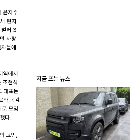
서 윤지수
 새 편지
 벌써 3
던 사랑
연자들에
 지역에서
지금 뜨는 뉴스
은 조현식
조 대표는
로와 공감
서로 모임
했다.
의 고민,