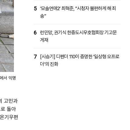
5
‘모솔연애2’ 최혁준, “시청자 불편하게 해 죄
송”
6
런민망, 권기식 한중도시우호협회장 기고문
게재
7
[시승기] 디펜더 110이 증명한 ‘일상형 오프로
더’의 진화
'에서 익명
의 고민과
으로 돌아
 온기우편