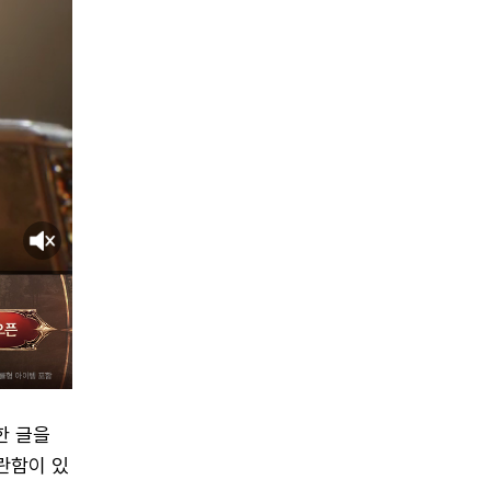
한 글을
찬란함이 있