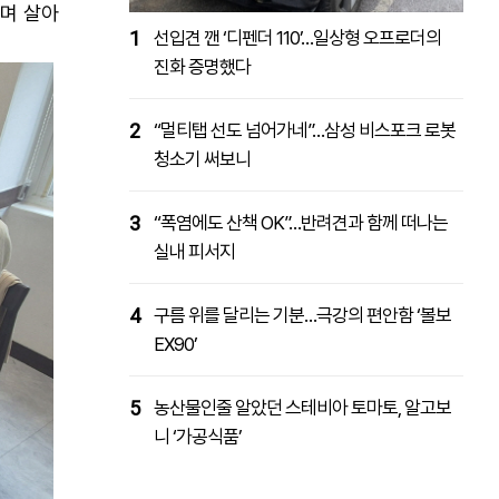
보며 살아
1
선입견 깬 ‘디펜더 110’…일상형 오프로더의
진화 증명했다
2
“멀티탭 선도 넘어가네”…삼성 비스포크 로봇
청소기 써보니
3
“폭염에도 산책 OK”…반려견과 함께 떠나는
실내 피서지
4
구름 위를 달리는 기분…극강의 편안함 ‘볼보
EX90’
5
농산물인줄 알았던 스테비아 토마토, 알고보
니 ‘가공식품’