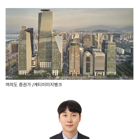
마
운
대
켓
세
학
파
동
워
문
골
프
여의도 증권가 /게티이미지뱅크