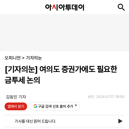
뉴
최
속
정
사
경
국
오
피
아
문
포
스
신
보
치
회
제
제
피
플
투
화
토
니
시
·
오피니언
언
티
스
>
기자의눈
포
[기자의눈] 여의도 증권가에도 필요한
츠
금투세 논의
ENGLISH
中
Tiếng
文
Việt
김동민 기자
승인 : 2024.07.17 18:00
앱에서 읽기
구글 검색 선호 출처 추가
지
신
후
제
회
앱
면
문
원
보
사
설
기사를 대신 읽어 드립니다.
보
구
하
24
소
치
기
독
기
시
개