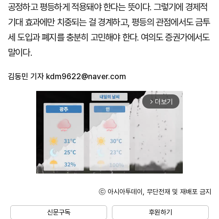
공정하고 평등하게 적용돼야 한다는 뜻이다. 그렇기에 경제적
기대 효과에만 치중되는 걸 경계하고, 평등의 관점에서도 금투
세 도입과 폐지를 충분히 고민해야 한다. 여의도 증권가에서도
말이다.
김동민 기자
kdm9622@naver.com
더보기
arrow_forward_ios
ⓒ 아시아투데이, 무단전재 및 재배포 금지
Unmute
신문구독
후원하기