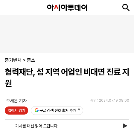
뉴
최
속
정
사
경
국
오
피
아
문
포
스
신
보
치
회
제
제
피
플
투
화
토
니
시
·
중기벤처
언
티
스
>
중소
포
협력재단, 섬 지역 어업인 비대면 진료 지
츠
원
ENGLISH
中
Tiếng
文
Việt
오세은 기자
승인 : 2024.07.19 08:00
앱에서 읽기
구글 검색 선호 출처 추가
지
신
후
제
회
앱
면
문
원
보
사
설
기사를 대신 읽어 드립니다.
보
구
하
24
소
치
기
독
기
시
개