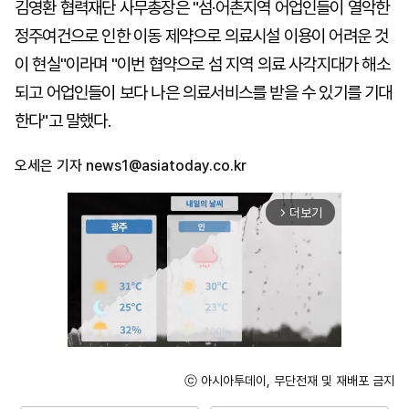
김영환 협력재단 사무총장은 "섬·어촌지역 어업인들이 열악한
정주여건으로 인한 이동 제약으로 의료시설 이용이 어려운 것
이 현실"이라며 "이번 협약으로 섬 지역 의료 사각지대가 해소
되고 어업인들이 보다 나은 의료서비스를 받을 수 있기를 기대
한다"고 말했다.
오세은 기자
news1@asiatoday.co.kr
더보기
arrow_forward_ios
ⓒ 아시아투데이, 무단전재 및 재배포 금지
Unmute