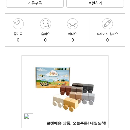
신문구독
후원하기
좋아요
슬퍼요
화나요
후속기사 원해요
0
0
0
0