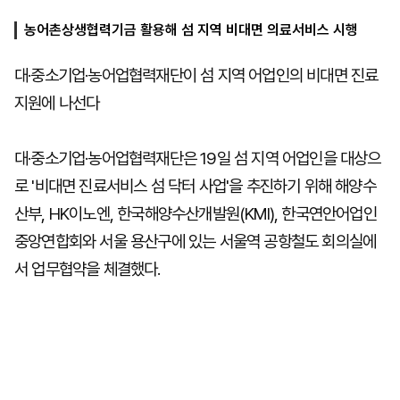
농어촌상생협력기금 활용해 섬 지역 비대면 의료서비스 시행
마
운
대
대·중소기업·농어업협력재단이 섬 지역 어업인의 비대면 진료
켓
세
학
파
동
지원에 나선다
워
문
골
프
대·중소기업·농어업협력재단은 19일 섬 지역 어업인을 대상으
로 '비대면 진료서비스 섬 닥터 사업'을 추진하기 위해 해양수
산부, HK이노엔, 한국해양수산개발원(KMI), 한국연안어업인
중앙연합회와 서울 용산구에 있는 서울역 공항철도 회의실에
서 업무협약을 체결했다.